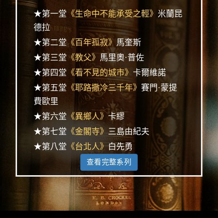
★第一堂
《生命中不能承受之輕》
米蘭昆
德拉
★第二堂
《百年孤寂》
馬奎斯
★第三堂
《教父》
馬里奧·普佐
★第四堂
《看不見的城市》
卡爾維諾
★第五堂
《耶路撒冷三千年》
賽門·蒙提
費歐里
★第六堂
《異鄉人》
卡繆
★第七堂
《金閣寺》
三島由紀夫
★第八堂
《台北人》
白先勇
查看完整系列