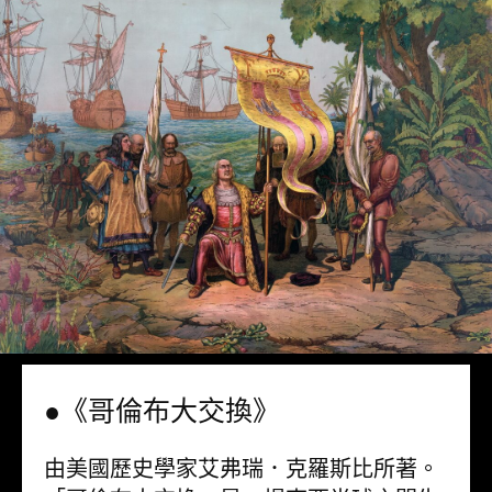
●《哥倫布大交換》
由美國歷史學家艾弗瑞．克羅斯比所著。