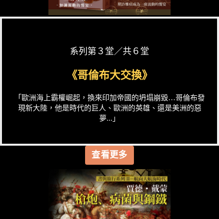
系列第３堂／共６堂
《哥倫布大交換》
「歐洲海上霸權崛起，換來印加帝國的坍塌崩毀…哥倫布發
現新大陸，他是時代的巨人、歐洲的英雄、還是美洲的惡
夢...」
查看更多