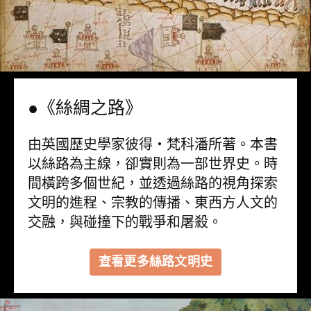
●《絲綢之路》
由英國歷史學家彼得・梵科潘所著。本書
以絲路為主線，卻實則為一部世界史。時
間橫跨多個世紀，並透過絲路的視角探索
文明的進程、宗教的傳播、東西方人文的
交融，與碰撞下的戰爭和屠殺。
查看更多絲路文明史