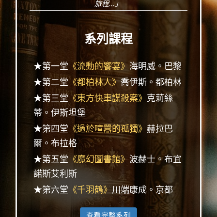
旅程...」
系列課程
★第一堂
《流動的饗宴》
海明威。巴黎
★第二堂
《都柏林人》
喬伊斯。都柏林
★第三堂
《東方快車謀殺案》
克莉絲
蒂。伊斯坦堡
★第四堂
《過於喧囂的孤獨》
赫拉巴
爾。布拉格
★第五堂
《魔幻圖書館》
波赫士。布宜
諾斯艾利斯
★第六堂
《千羽鶴》
川端康成。京都
查看完整系列