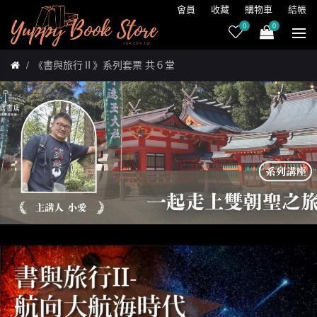
會員
收藏
購物車
結帳
0
0
《書與旅行Ⅱ》系列套票 共６堂