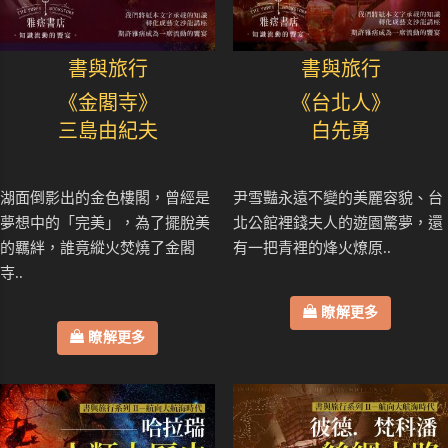
書與旅行
書與旅行
《金閣寺》
《台北人》
三島由紀夫
白先勇
湖面倒影出的金色樓閣，曾經是
尹雪豔永遠不變的美麗容貌、台
夢想中的「完美」，為了擺脫美
北公館裡錢夫人的遊園驚夢，還
的羈絆，誰竟縱火焚燒了金閣
有一把青裡的烽火燎原..
寺..
瞭解更多
瞭解更多