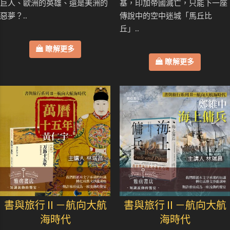
巨人、歐洲的英雄、還是美洲的
基，印加帝國滅亡，只能下一座
惡夢？..
傳說中的空中迷城「馬丘比
丘」..
瞭解更多
瞭解更多
書與旅行Ⅱ－航向大航
書與旅行Ⅱ－航向大航
海時代
海時代