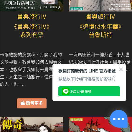
書與旅行Ⅳ
書與旅行Ⅳ
《書與旅行Ⅳ》
《追憶似水年華》
系列套票
普魯斯特
卡爾維諾的演講稿，打開了我的
一塊瑪德蓮和一縷茶香...十九世
文學視野，教會我如何去觀看文
紀末的法國上流社會，舉手投足
本，也教會了我如何去覺察人
之中帶有什麼樣的華麗與哀愁..
歡迎訂閱我們的 LINE 官方帳號
生。人生是一趟旅行，懂得旅行
點擊以下按鈕可獲得最新資訊👇
的人，也一..
瞭解更多
連結 LINE 帳號
瞭解更多