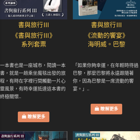
書與旅行Ⅲ
書與旅行Ⅲ
《書與旅行Ⅲ》
《流動的饗宴》
系列套票
海明威。巴黎
一本書也是一座城市，閱讀一本
「如果你夠幸運，在年輕時待過
書，就是一趟乘坐魔毯出發的旅
巴黎，那麼巴黎將永遠跟隨著
程，有時在字裡行間觸動一片心
你，因為巴黎是一席流動的饗
靈風景，有時幸運抵達這本書的
宴。」..
終極關懷..
瞭解更多
瞭解更多