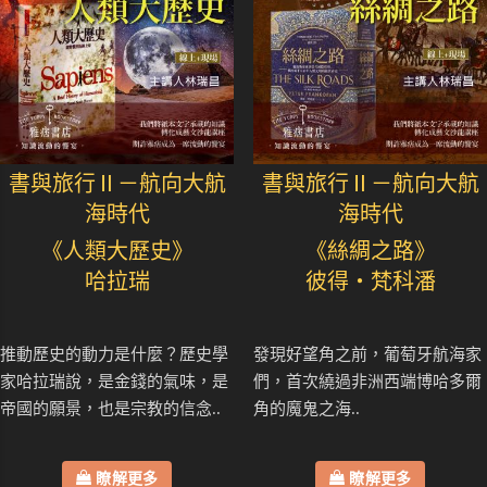
書與旅行Ⅱ－航向大航
書與旅行Ⅱ－航向大航
海時代
海時代
《人類大歷史》
《絲綢之路》
哈拉瑞
彼得・梵科潘
推動歷史的動力是什麼？歷史學
發現好望角之前，葡萄牙航海家
家哈拉瑞說，是金錢的氣味，是
們，首次繞過非洲西端博哈多爾
帝國的願景，也是宗教的信念..
角的魔鬼之海..
瞭解更多
瞭解更多