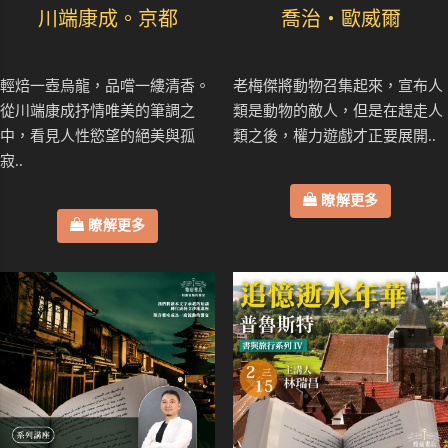
川端康成。京都
喬治・歐威爾
輕焙一壺烏龍，品嚐一縷清香。
老梅傑將動物召集起來，宣布人
從川端康成抒情唯美的筆調之
類是動物的敵人，但是在趕走人
中，看見人性慾望的絕美與孤
類之後，權力遊戲才正要展開..
寂..
瞭解更多
瞭解更多