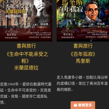
書與旅行
書與旅行
《生命中不能承受之
《百年孤寂》
輕》
馬奎斯
米蘭昆德拉
走入馬康多小鎮，加勒比海沿岸
的虛構幻境，是拉丁美洲百年滄
走進1968年，愛欲在動盪時代蔓
桑的縮影..
延，生命中不可承受的，究竟是
忠誠、背叛、國家存亡或是私
情..
瞭解更多