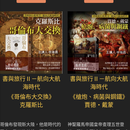
書與旅行Ⅱ－航向大航
書與旅行Ⅱ－航向大航
海時代
海時代
《哥倫布大交換》
《槍炮、病菌與鋼鐵》
克羅斯比
賈德・戴蒙
哥倫布發現新大陸，他是時代的
神聖羅馬帝國皇帝查理五世登