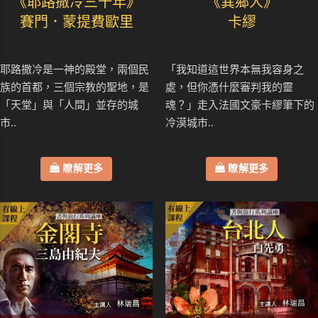
《耶路撒冷三千年》
《異鄉人》
賽門．蒙提費歐里
卡繆
耶路撒冷是一神的殿堂，兩個民
「我知道這世界本無我容身之
族的首都，三個宗教的聖地，是
處，但你憑什麼審判我的靈
「天堂」與「人間」並存的城
魂？」走入法國文豪卡繆筆下的
市..
冷漠城市..
瞭解更多
瞭解更多