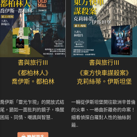
書與旅行Ⅲ
書與旅行Ⅲ
《都柏林人》
《東方快車謀殺案》
喬伊斯。都柏林
克莉絲蒂。伊斯坦堡
喬伊斯「靈光乍現」的開放式結
一輛從伊斯坦堡開往歐洲辛普倫
尾，猶如一面批判的鏡子，喚醒
的火車、一樁曲折離奇的命案！
困局、同情、嘲諷與智慧..
細看偵探白羅對人性的抽絲剝
繭..