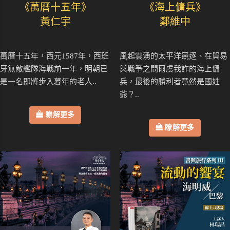
《萬曆十五年》
《海上傭兵》
黃仁宇
鄭維中
萬曆十五年，西元1587年，西班
風起雲湧的太平洋競逐、在貿易
牙無敵艦隊海戰前一年，明朝已
與戰爭之間爾虞我詐的海上傭
是一名即將步入暮年的老人..
兵，最後的勝利者竟然是國姓
爺？..
瞭解更多
瞭解更多