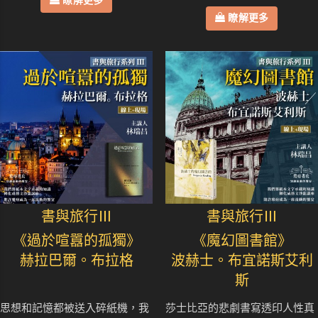
瞭解更多
瞭解更多
書與旅行Ⅲ
書與旅行Ⅲ
《過於喧囂的孤獨》
《魔幻圖書館》
赫拉巴爾。布拉格
波赫士。布宜諾斯艾利
斯
思想和記憶都被送入碎紙機，我
莎士比亞的悲劇書寫透印人性真