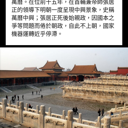
萬曆。在位前十五年，在首輔兼帝師張居
正的領導下明朝一度呈現中興景象，史稱
萬曆中興；張居正死後始親政，因國本之
爭等問題而倦於朝政，自此不上朝，國家
機器運轉近乎停滯。