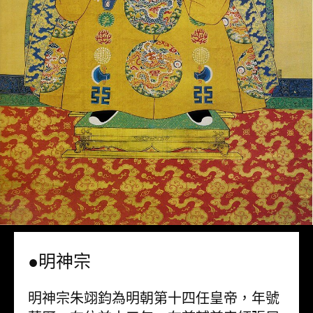
●明神宗
明神宗朱翊鈞為明朝第十四任皇帝，年號