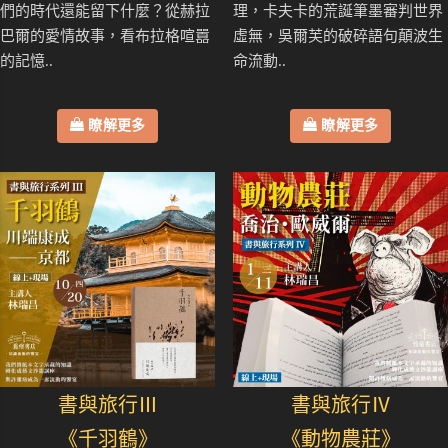
們的時代還能留下什麼？從赫拉
理，卡夫卡的荒誕筆墨審判世界
巴爾的愛情故事，看布拉格喧囂
虛無，吳爾芙的破碎語句顛波生
的記憶..
命流動..
瞭解更多
瞭解更多
書與旅行Ⅲ
書與旅行Ⅳ
《千羽鶴》
《動物農莊》