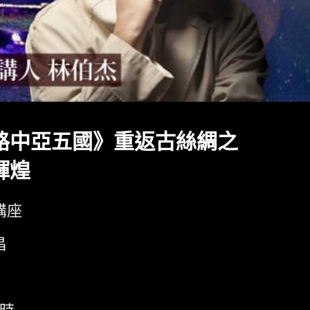
路中亞五國》重返古絲綢之
輝煌
講座
昌