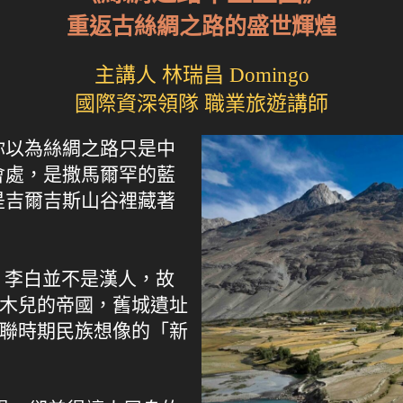
重返古絲綢之路的盛世輝煌
主講人 林瑞昌 Domingo
國際資深領隊 職業旅遊講師
你以為絲綢之路只是中
會處，是撒馬爾罕的藍
是吉爾吉斯山谷裡藏著
? 李白並不是漢人，故
帖木兒的帝國，舊城遺址
蘇聯時期民族想像的「新