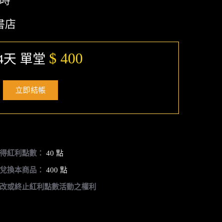
小時
書店
$ 400
4天 單堂
立即結帳
得紅利點數：
40 點
兌換本商品：
400 點
改或終止紅利點數活動之權利