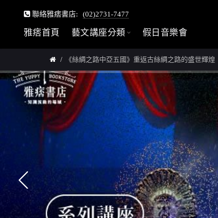
聯絡雅痞書店:
(02)2731-7477
雅痞首頁
藝文講座分類
假日音樂會
《絲綢之路中亞五國》重返古絲綢之路的盛世輝煌