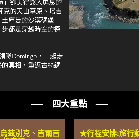
過」卻美得讓人屏息的
薩克的天山草原、塔吉
、土庫曼的沙漠碉堡
一步都是穿越時空的探
Domingo，一起走
路的真相，重返古絲綢
── 四大重點 ──
:烏茲別克、吉爾吉
★行程安排:旅行