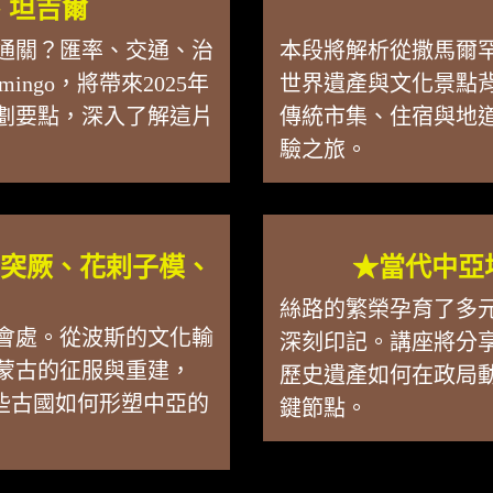
、坦吉爾
通關？匯率、交通、治
本段將解析從撒馬爾
ngo，將帶來2025年
世界遺產與文化景點
劃要點，深入了解這片
傳統市集、住宿與地
驗之旅。
、突厥、花剌子模、
★當代中亞
絲路的繁榮孕育了多
會處。從波斯的文化輸
深刻印記。講座將分
蒙古的征服與重建，
歷史遺產如何在政局
這些古國如何形塑中亞的
鍵節點。