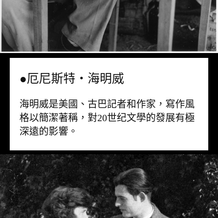
●厄尼斯特・海明威
海明威是美國、古巴記者和作家，寫作風
格以簡潔著稱，對20世纪文學的發展有極
深遠的影響。