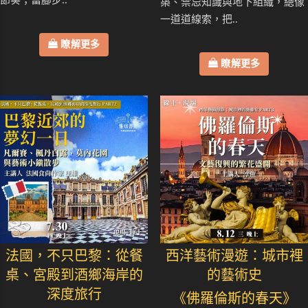
築、禁忌知識與地下組織，總像
一道道線索，把..
瞭解更多
瞭解更多
法國，不只巴黎：從餐
西洋藝術漫遊：城市裡
桌、宮殿到酒鄉海岸的
的藝術史
深度旅行
《佛羅倫斯的春天》