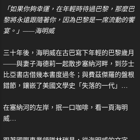
「如果你夠幸運，在年輕時待過巴黎，那麼巴
黎將永遠跟隨著你，因為巴黎是一席流動的饗
宴。」——海明威
三十年後，海明威在古巴寫下年輕的巴黎歲月
——與妻子海德莉一起散步塞納河畔，到莎士
比亞書店借幾本書度過冬；與費茲傑羅的盤根
錯節，鑲嵌了美國文學史「失落的一代」…
在塞納河的左岸，抿一口咖啡，看一頁海明
威…