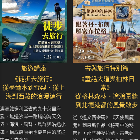
旅遊講座
書與旅行特別篇
《徒步去旅行》
《童話大道與柏林日
從墨爾本到雪梨、從上
常》
海到西藏的浪漫遠行
從格林森林、塗鴉圍牆
到北德港都的風景散步
澳洲維多利亞省的九十英里海
灘，無邊沙岸一路鋪向海天交
從《達文西密碼》《天使與魔
界，海浪、風聲、鳥群與沿途小
鬼》到最新作品《秘密中的秘
鎮，構成最原始也最自由的旅途
密》，那些神祕符號、古老建
節奏；當腳步..