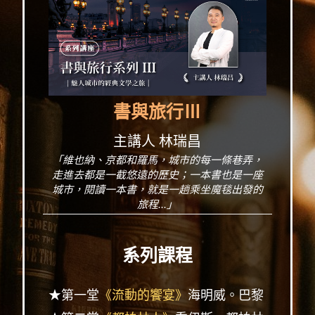
書與旅行Ⅲ
主講人 林瑞昌
「維也納、京都和羅馬，城市的每一條巷弄，
走進去都是一截悠遠的歷史；一本書也是一座
城市，閱讀一本書，就是一趟乘坐魔毯出發的
旅程...」
系列課程
★第一堂
《流動的饗宴》
海明威。巴黎