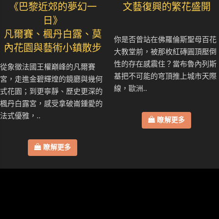
《巴黎近郊的夢幻一
文藝復興的繁花盛開
日》
凡爾賽、楓丹白露、莫
你是否曾站在佛羅倫斯聖母百花
內花園與藝術小鎮散步
大教堂前，被那枚紅磚圓頂壓倒
性的存在感震住？當布魯內列斯
從象徵法國王權巔峰的凡爾賽
基把不可能的穹頂推上城市天際
宮，走進金碧輝煌的鏡廳與幾何
線，歐洲..
式花園；到更寧靜、歷史更深的
楓丹白露宮，感受拿破崙鍾愛的
法式優雅，..
瞭解更多
瞭解更多