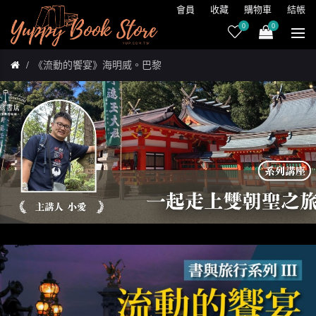
會員
收藏
購物車
結帳
0
0
《流動的饗宴》海明威。巴黎