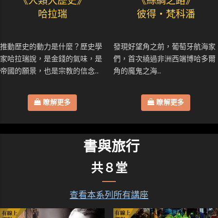
《人類大歷史》
《絲綢之路》
哈拉瑞
彼得・梵科潘
推動歷史的動力是什麼？歷史學
發現好望角之前，葡萄牙航海家
家哈拉瑞說，是金錢的氣味，是
們，首次繞過非洲西端博哈多爾
帝國的願景，也是宗教的信念..
角的魔鬼之海..
瞭解更多
瞭解更多
書與旅行
共８堂
查看本系列所有講座