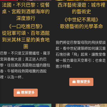
法國，不只巴黎：從餐
西洋藝術漫遊：城市裡
桌、宮殿到酒鄉海岸的
的藝術史
深度旅行
《中世紀不黑暗》
《一口吃進巴黎》
歌德藝術的光學革命
從冠軍可頌、百年酒館
到米其林三星的美食地
我們將從巴黎聖母院的飛扶壁談
圖
起，看中世紀建築師如何讓沉重
巴黎，不只是艾菲爾鐵塔、羅浮
石塊彷彿「飛」起來，讓教堂像
宮與香榭大道；真正迷人的巴
被一股力量往天空牽引；也會走
黎，往往藏在清晨剛出爐的麵包
進沙特爾..
香、午餐時段熱鬧喧騰的酒館
裡，以及一杯..
瞭解更多
瞭解更多