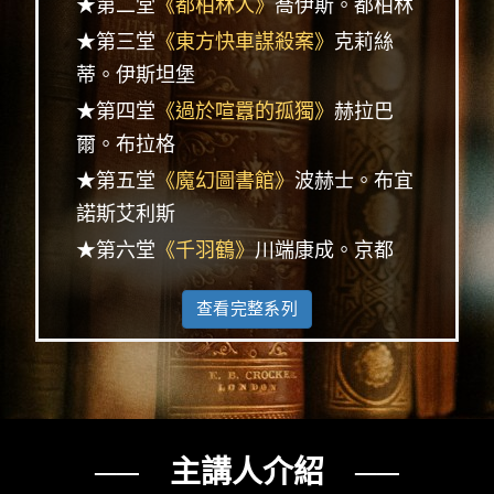
★第二堂
《都柏林人》
喬伊斯。都柏林
★第三堂
《東方快車謀殺案》
克莉絲
蒂。伊斯坦堡
★第四堂
《過於喧囂的孤獨》
赫拉巴
爾。布拉格
★第五堂
《魔幻圖書館》
波赫士。布宜
諾斯艾利斯
★第六堂
《千羽鶴》
川端康成。京都
查看完整系列
── 主講人介紹 ──