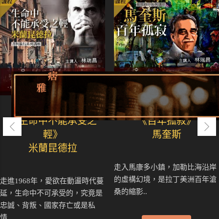
書與旅行
書與旅行
《生命中不能承受之
《百年孤寂》
輕》
馬奎斯
米蘭昆德拉
走入馬康多小鎮，加勒比海沿岸
的虛構幻境，是拉丁美洲百年滄
走進1968年，愛欲在動盪時代蔓
桑的縮影..
延，生命中不可承受的，究竟是
忠誠、背叛、國家存亡或是私
情..