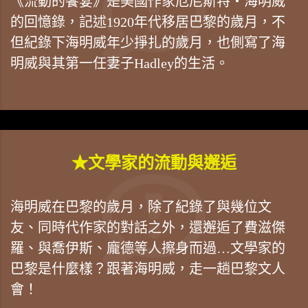
《流動的饗宴》是美國作家厄尼斯特・海明威
的回憶錄，記述1920年代移居巴黎的歲月，不
但紀錄下海明威年少掙扎的歲月，也側寫了海
明威與其第一任妻子Hadley的生活。
★文學家的流動與邂逅
海明威在巴黎的歲月，除了紀錄了與幾位文
友、同時代作家的對話之外，還邂逅了費滋傑
羅、與喬伊斯、龐德等人擦身而過…文學家的
巴黎是什麼樣？跟著海明威，走一趟巴黎文人
會！