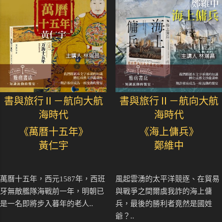
書與旅行Ⅱ－航向大航
書與旅行Ⅱ－航向大航
海時代
海時代
《萬曆十五年》
《海上傭兵》
黃仁宇
鄭維中
萬曆十五年，西元1587年，西班
風起雲湧的太平洋競逐、在貿易
牙無敵艦隊海戰前一年，明朝已
與戰爭之間爾虞我詐的海上傭
是一名即將步入暮年的老人..
兵，最後的勝利者竟然是國姓
爺？..