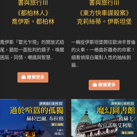
書與旅行Ⅲ
書與旅行Ⅲ
《都柏林人》
《東方快車謀殺案》
喬伊斯。都柏林
克莉絲蒂。伊斯坦堡
喬伊斯「靈光乍現」的開放式結
一輛從伊斯坦堡開往歐洲辛普倫
尾，猶如一面批判的鏡子，喚醒
的火車、一樁曲折離奇的命案！
困局、同情、嘲諷與智慧..
細看偵探白羅對人性的抽絲剝
繭..
瞭解更多
瞭解更多