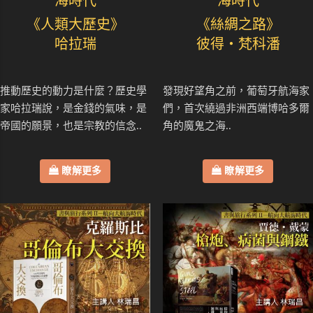
海時代
海時代
《人類大歷史》
《絲綢之路》
哈拉瑞
彼得・梵科潘
推動歷史的動力是什麼？歷史學
發現好望角之前，葡萄牙航海家
家哈拉瑞說，是金錢的氣味，是
們，首次繞過非洲西端博哈多爾
帝國的願景，也是宗教的信念..
角的魔鬼之海..
瞭解更多
瞭解更多