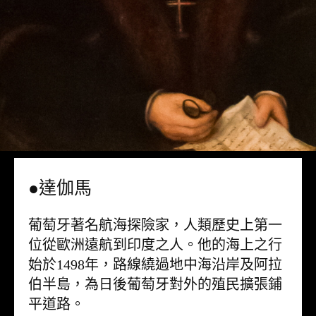
●達伽馬
葡萄牙著名航海探險家，人類歷史上第一
位從歐洲遠航到印度之人。他的海上之行
始於1498年，路線繞過地中海沿岸及阿拉
伯半島，為日後葡萄牙對外的殖民擴張鋪
平道路。