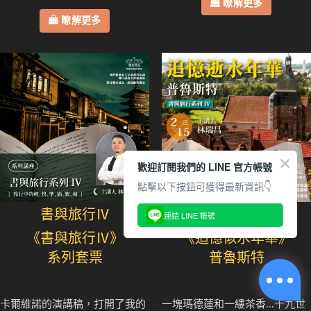
瞭解更多
瞭解更多
歡迎訂閱我們的 LINE 官方帳號
點擊以下按鈕可獲得最新資訊👇
書與旅行Ⅳ
書與旅行Ⅳ
連結 LINE 帳號
《書與旅行Ⅳ》
《追憶似水年華》
系列套票
普魯斯特
卡爾維諾的演講稿，打開了我的
一塊瑪德蓮和一縷茶香...十九世