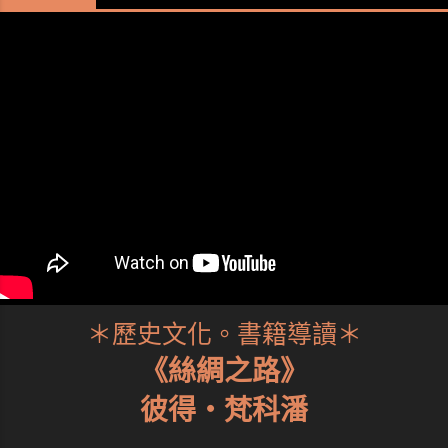
＊歷史文化。書籍導讀＊
《絲綢之路》
彼得・梵科潘