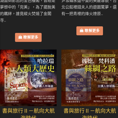
湖面倒影出的金色樓閣，曾經是
尹雪豔永遠不變的美麗容貌、台
夢想中的「完美」，為了擺脫美
北公館裡錢夫人的遊園驚夢，還
的羈絆，誰竟縱火焚燒了金閣
有一把青裡的烽火燎原..
寺..
瞭解更多
瞭解更多
書與旅行Ⅱ－航向大航
書與旅行Ⅱ－航向大航