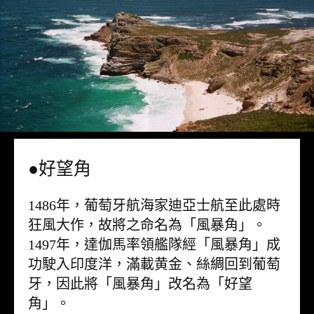
●好望角
1486年，葡萄牙航海家迪亞士航至此處時
狂風大作，故將之命名為「風暴角」。
1497年，達伽馬率領艦隊經「風暴角」成
功駛入印度洋，滿載黄金、絲綢回到葡萄
牙，因此將「風暴角」改名為「好望
角」。