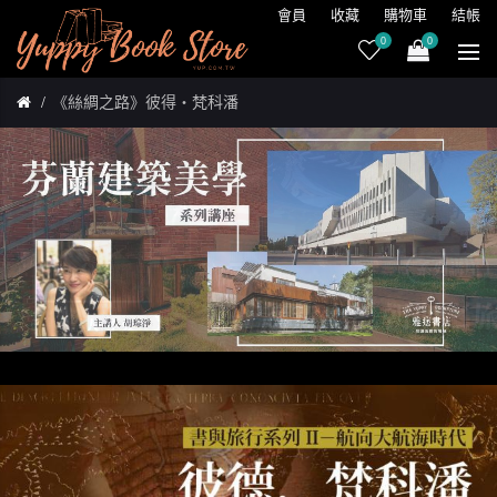
會員
收藏
購物車
結帳
0
0
《絲綢之路》彼得・梵科潘