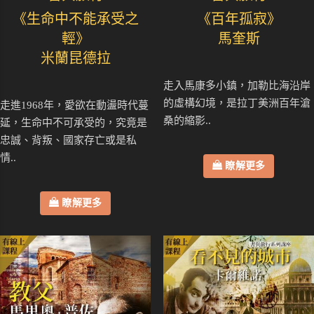
《生命中不能承受之
《百年孤寂》
輕》
馬奎斯
米蘭昆德拉
走入馬康多小鎮，加勒比海沿岸
的虛構幻境，是拉丁美洲百年滄
走進1968年，愛欲在動盪時代蔓
桑的縮影..
延，生命中不可承受的，究竟是
忠誠、背叛、國家存亡或是私
情..
瞭解更多
瞭解更多