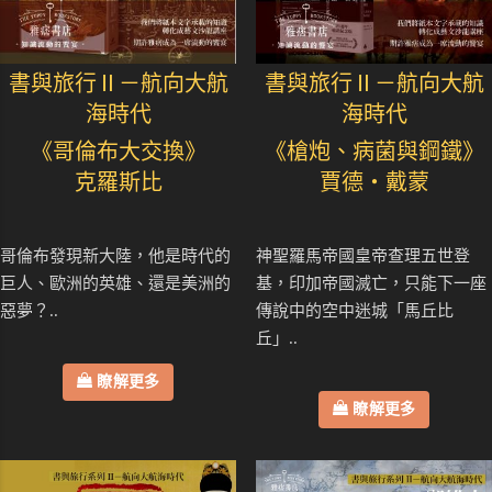
書與旅行Ⅱ－航向大航
書與旅行Ⅱ－航向大航
海時代
海時代
《哥倫布大交換》
《槍炮、病菌與鋼鐵》
克羅斯比
賈德・戴蒙
哥倫布發現新大陸，他是時代的
神聖羅馬帝國皇帝查理五世登
巨人、歐洲的英雄、還是美洲的
基，印加帝國滅亡，只能下一座
惡夢？..
傳說中的空中迷城「馬丘比
丘」..
瞭解更多
瞭解更多