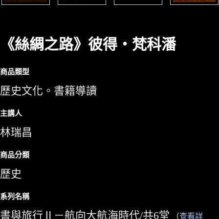
《絲綢之路》彼得・梵科潘
商品類型
歷史文化。書籍導讀
主講人
林瑞昌
商品分類
歷史
系列名稱
書與旅行Ⅱ－航向大航海時代/共6堂
（
查看詳