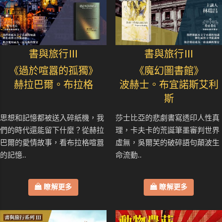
書與旅行Ⅲ
書與旅行Ⅲ
《過於喧囂的孤獨》
《魔幻圖書館》
赫拉巴爾。布拉格
波赫士。布宜諾斯艾利
斯
思想和記憶都被送入碎紙機，我
莎士比亞的悲劇書寫透印人性真
們的時代還能留下什麼？從赫拉
理，卡夫卡的荒誕筆墨審判世界
巴爾的愛情故事，看布拉格喧囂
虛無，吳爾芙的破碎語句顛波生
的記憶..
命流動..
瞭解更多
瞭解更多