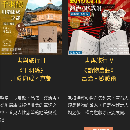
書與旅行Ⅲ
書與旅行Ⅳ
《千羽鶴》
《動物農莊》
川端康成。京都
喬治・歐威爾
輕焙一壺烏龍，品嚐一縷清香。
老梅傑將動物召集起來，宣布人
從川端康成抒情唯美的筆調之
類是動物的敵人，但是在趕走人
中，看見人性慾望的絕美與孤
類之後，權力遊戲才正要展開..
寂..