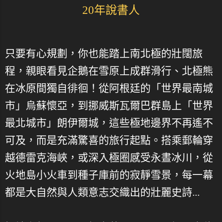
20年說書人
只要有心規劃，你也能踏上南北極的壯闊旅
程，親眼看見企鵝在雪原上成群滑行、北極熊
在冰原間獨自徘徊！從阿根廷的「世界最南城
市」烏蘇懷亞，到挪威斯瓦爾巴群島上「世界
最北城市」朗伊爾城，這些極地邊界不再遙不
可及，而是充滿驚喜的旅行起點。搭乘郵輪穿
越德雷克海峽，或深入極圈感受永晝冰川，從
火地島小火車到種子庫前的寂靜雪景，每一幕
都是大自然與人類意志交織出的壯麗史詩...