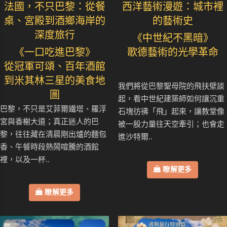
法國，不只巴黎：從餐
西洋藝術漫遊：城市裡
桌、宮殿到酒鄉海岸的
的藝術史
深度旅行
《中世紀不黑暗》
《一口吃進巴黎》
歌德藝術的光學革命
從冠軍可頌、百年酒館
到米其林三星的美食地
我們將從巴黎聖母院的飛扶壁談
圖
起，看中世紀建築師如何讓沉重
巴黎，不只是艾菲爾鐵塔、羅浮
石塊彷彿「飛」起來，讓教堂像
宮與香榭大道；真正迷人的巴
被一股力量往天空牽引；也會走
黎，往往藏在清晨剛出爐的麵包
進沙特爾..
香、午餐時段熱鬧喧騰的酒館
裡，以及一杯..
瞭解更多
瞭解更多