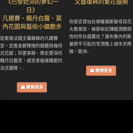
《巴黎近郊的夢幻一
文藝復興的繁花盛開
日》
凡爾賽、楓丹白露、莫
你是否曾站在佛羅倫斯聖母百花
內花園與藝術小鎮散步
大教堂前，被那枚紅磚圓頂壓倒
性的存在感震住？當布魯內列斯
從象徵法國王權巔峰的凡爾賽
基把不可能的穹頂推上城市天際
宮，走進金碧輝煌的鏡廳與幾何
線，歐洲..
式花園；到更寧靜、歷史更深的
楓丹白露宮，感受拿破崙鍾愛的
法式優雅，..
瞭解更多
瞭解更多