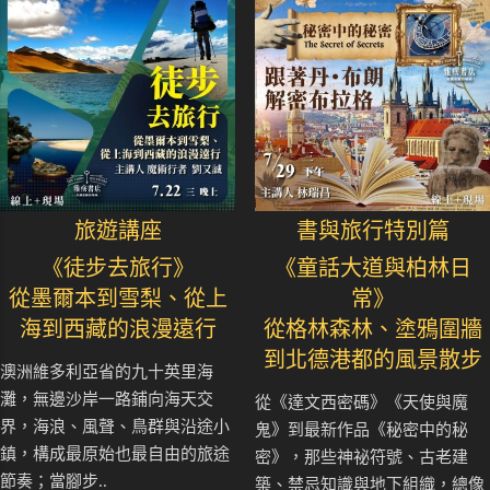
旅遊講座
書與旅行特別篇
《徒步去旅行》
《童話大道與柏林日
從墨爾本到雪梨、從上
常》
海到西藏的浪漫遠行
從格林森林、塗鴉圍牆
到北德港都的風景散步
澳洲維多利亞省的九十英里海
灘，無邊沙岸一路鋪向海天交
從《達文西密碼》《天使與魔
界，海浪、風聲、鳥群與沿途小
鬼》到最新作品《秘密中的秘
鎮，構成最原始也最自由的旅途
密》，那些神祕符號、古老建
節奏；當腳步..
築、禁忌知識與地下組織，總像