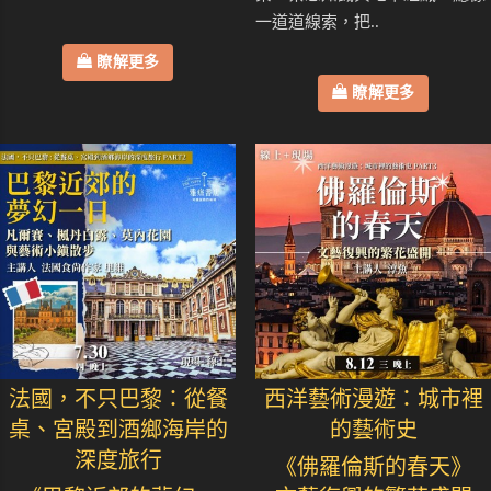
一道道線索，把..
瞭解更多
瞭解更多
法國，不只巴黎：從餐
西洋藝術漫遊：城市裡
桌、宮殿到酒鄉海岸的
的藝術史
深度旅行
《佛羅倫斯的春天》