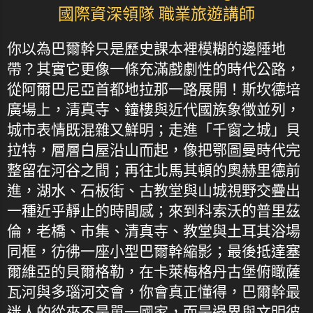
國際資深領隊 職業旅遊講師
你以為巴爾幹只是歷史課本裡模糊的邊陲地
帶？其實它更像一條充滿戲劇性的時代公路，
從阿爾巴尼亞首都地拉那一路展開！斯坎德培
廣場上，清真寺、鐘樓與近代國族象徵並列，
城市表情既混雜又鮮明；走進「千窗之城」貝
拉特，層層白屋沿山而起，像把鄂圖曼時代完
整留在河谷之間；再往北馬其頓的奧赫里德前
進，湖水、石板街、古教堂與山城視野交疊出
一種近乎靜止的時間感；來到科索沃的普里茲
倫，老橋、市集、清真寺、教堂與土耳其浴場
同框，彷彿一座小型巴爾幹縮影；最後抵達塞
爾維亞的貝爾格勒，在卡萊梅格丹古堡俯瞰薩
瓦河與多瑙河交會，你會真正懂得，巴爾幹最
迷人的從來不是單一國家，而是邊界與文明彼