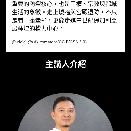
重要的防禦核心，也是王權、宗教與都城
生活的象徵。走上城牆與宮殿遺跡，不只
是看一座堡壘，更像走進中世紀保加利亞
最輝煌的權力中心。
(Pudelek@
wikicommons
/CC BY-SA 3.0)
── 主講人介紹 ──