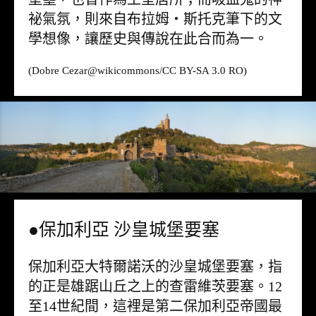
祕氣氛，則來自布拉姆・斯托克筆下的文
學想像，讓歷史與傳說在此合而為一。
(Dobre Cezar@
wikicommons
/CC BY-SA 3.0 RO)
●保加利亞 沙皇城堡要塞
保加利亞大特爾諾沃的沙皇城堡要塞，指
的正是雄踞山丘之上的查雷維茨要塞。12
至14世紀間，這裡是第二保加利亞帝國最