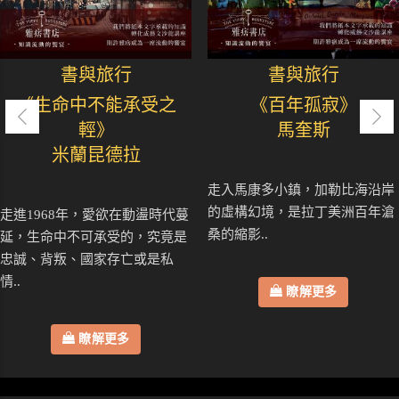
書與旅行
書與旅行
《生命中不能承受之
《百年孤寂》
輕》
馬奎斯
米蘭昆德拉
走入馬康多小鎮，加勒比海沿岸
的虛構幻境，是拉丁美洲百年滄
走進1968年，愛欲在動盪時代蔓
桑的縮影..
延，生命中不可承受的，究竟是
忠誠、背叛、國家存亡或是私
情..
瞭解更多
瞭解更多