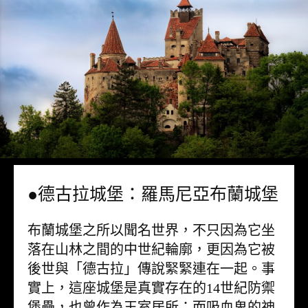
●德古拉城堡：羅馬尼亞布蘭城堡
布蘭城堡之所以聞名世界，不只因為它坐
落在山林之間的中世紀輪廓，更因為它被
後世與「德古拉」傳說緊緊連在一起。事
實上，這座城堡是真實存在的14世紀防禦
堡壘，也曾作為王室居所；而吸血鬼的神