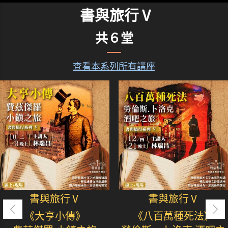
書與旅行Ⅴ
共６堂
查看本系列所有講座
書與旅行Ⅴ
書與旅行Ⅴ
《大亨小傳》
《八百萬種死法》