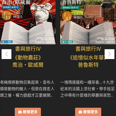
書與旅行Ⅳ
書與旅行Ⅳ
《動物農莊》
《追憶似水年華》
喬治・歐威爾
普魯斯特
老梅傑將動物召集起來，宣布人
一塊瑪德蓮和一縷茶香...十九世
類是動物的敵人，但是在趕走人
紀末的法國上流社會，舉手投足
類之後，權力遊戲才正要展開..
之中帶有什麼樣的華麗與哀愁..
瞭解更多
瞭解更多