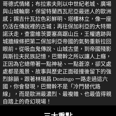
哥德式情緒；布拉索夫則以中世紀老城、廣場
與山城輪廓，保留特蘭西瓦尼亞最迷人的歐洲
感；錫吉什瓦拉色彩鮮明、塔樓林立，像一座
仍活在傳說裡的古城；再往保加利亞的大特爾
諾沃走，查雷維茨要塞高踞山丘，王權遺跡與
城牆線條把第二保加利亞帝國的氣勢重新拉回
眼前。從吸血鬼傳說、山城古堡，到帝國殘影
與斯拉夫民族記憶，巴爾幹之所以讓人上癮，
正因為它總帶著一點神祕、一點蒼涼，卻又處
處都是風景、故事與歷史正面碰撞後留下的強
烈餘韻。跟著林瑞昌 Domingo 一路走過這六
國，你會發現，巴爾幹不是「冷門替代路
線」，而是歐洲最濃烈、最複雜、也最值得親
自踏上的奇幻現場！