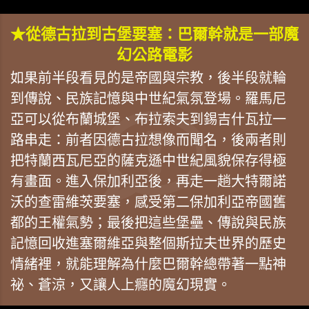
★從德古拉到古堡要塞：巴爾幹就是一部魔
幻公路電影
如果前半段看見的是帝國與宗教，後半段就輪
到傳說、民族記憶與中世紀氣氛登場。羅馬尼
亞可以從布蘭城堡、布拉索夫到錫吉什瓦拉一
路串走：前者因德古拉想像而聞名，後兩者則
把特蘭西瓦尼亞的薩克遜中世紀風貌保存得極
有畫面。進入保加利亞後，再走一趟大特爾諾
沃的查雷維茨要塞，感受第二保加利亞帝國舊
都的王權氣勢；最後把這些堡壘、傳說與民族
記憶回收進塞爾維亞與整個斯拉夫世界的歷史
情緒裡，就能理解為什麼巴爾幹總帶著一點神
祕、蒼涼，又讓人上癮的魔幻現實。