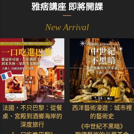
雅痞講座 即將開課
New Arrival
法國，不只巴黎：從餐
西洋藝術漫遊：城市裡
桌、宮殿到酒鄉海岸的
的藝術史
深度旅行
《中世紀不黑暗》