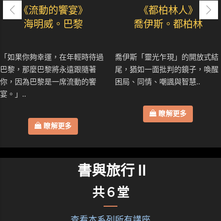
《流動的饗宴》
《都柏林人》
海明威。巴黎
喬伊斯。都柏林
「如果你夠幸運，在年輕時待過
喬伊斯「靈光乍現」的開放式結
巴黎，那麼巴黎將永遠跟隨著
尾，猶如一面批判的鏡子，喚醒
你，因為巴黎是一席流動的饗
困局、同情、嘲諷與智慧..
宴。」..
瞭解更多
瞭解更多
書與旅行Ⅱ
共６堂
查看本系列所有講座