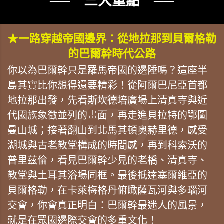
── 三大重點 ──
★一路穿越帝國邊界：從地拉那到貝爾格勒
的巴爾幹時代公路
你以為巴爾幹只是羅馬帝國的邊陲嗎？這座半
島其實比你想得還要精彩！從阿爾巴尼亞首都
地拉那出發，先看斯坎德培廣場上清真寺與近
代國族象徵並列的畫面，再走進貝拉特的鄂圖
曼山城；接著翻山到北馬其頓奧赫里德，感受
湖城與古老教堂構成的時間感，再到科索沃的
普里茲倫，看見巴爾幹少見的老橋、清真寺、
教堂與土耳其浴場同框。最後抵達塞爾維亞的
貝爾格勒，在卡萊梅格丹俯瞰薩瓦河與多瑙河
交會，你會真正明白：巴爾幹最迷人的風景，
就是在眾國邊際交會的多重文化！