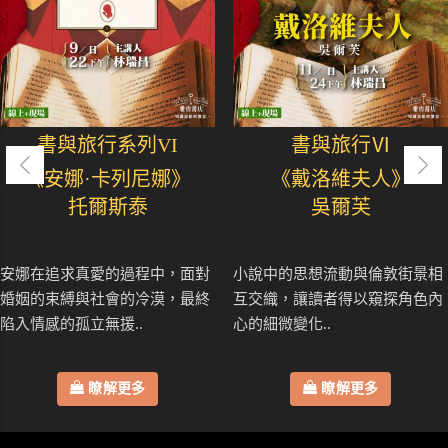
書與旅行系列VI
書與旅行Ⅵ
《安娜·卡列尼娜》
《戴洛維夫人》
托爾斯泰
吳爾芙
安娜在追求真愛的過程中，面對
小說中的思想流動與倫敦街景相
婚姻的束縛與社會的冷漠，最終
互交織，讓讀者得以窺探角色內
陷入情感的孤立無援..
心的細微變化..
瞭解更多
瞭解更多