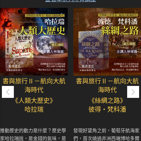
書與旅行Ⅱ－航向大航
書與旅行Ⅱ－航向大航
海時代
海時代
《人類大歷史》
《絲綢之路》
哈拉瑞
彼得・梵科潘
推動歷史的動力是什麼？歷史學
發現好望角之前，葡萄牙航海家
家哈拉瑞說，是金錢的氣味，是
們，首次繞過非洲西端博哈多爾