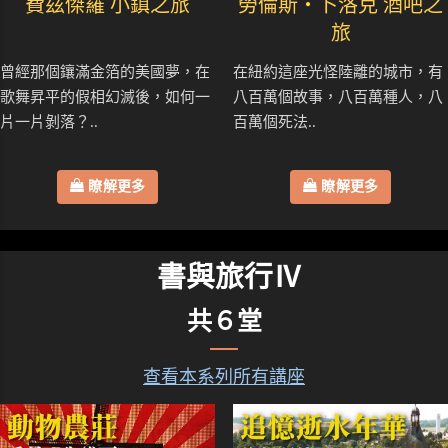
費茲傑羅 小鎮之旅
勞倫斯‧卜洛克 酒吧之
旅
曾經那個鑲滿金箔的美國夢，在
在紐約這座光怪陸離的城市，有
歌舞昇平的假相幻滅後，如何一
八百萬個故事，八百萬種人，八
片一片剝落？..
百萬個死法..
瞭解更多
瞭解更多
書與旅行Ⅳ
共６堂
查看本系列所有講座