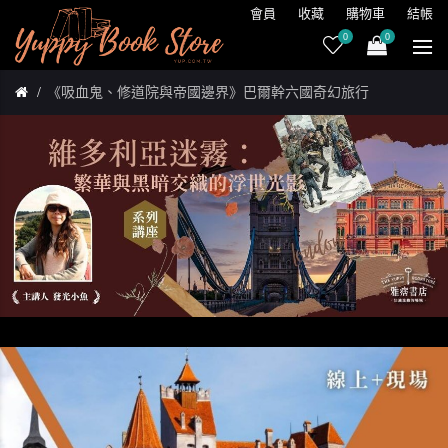
會員
收藏
購物車
結帳
0
0
《吸血鬼、修道院與帝國邊界》巴爾幹六國奇幻旅行