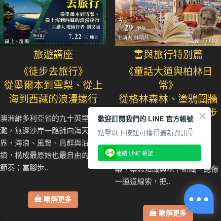
旅遊講座
書與旅行特別篇
《徒步去旅行》
《童話大道與柏林日
從墨爾本到雪梨、從上
常》
海到西藏的浪漫遠行
從格林森林、塗鴉圍牆
到北德港都的風景散步
歡迎訂閱我們的 LINE 官方帳號
澳洲維多利亞省的九十英里海
灘，無邊沙岸一路鋪向海天交
點擊以下按鈕可獲得最新資訊👇
從《達文西密碼》《天使與魔
界，海浪、風聲、鳥群與沿途小
鬼》到最新作品《秘密中的秘
連結 LINE 帳號
鎮，構成最原始也最自由的旅途
密》，那些神祕符號、古老建
節奏；當腳步..
築、禁忌知識與地下組織，總像
一道道線索，把..
瞭解更多
瞭解更多