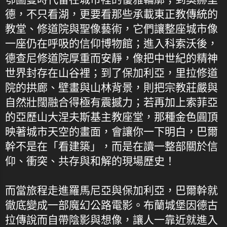
德，不只看湖，更要看那些承載東正教傳統的
教堂、修道院與聖像藝術，它們讓整座城市像
一座仍在呼吸的信仰博物館；進入科索沃後，
德查尼修道院厚重而安靜，像把中世紀的精神
世界封存在山谷裡；到了保加利亞，里拉修道
院的拱廊、壁畫與山林背景，則把宗教莊嚴與
自然壯闊融合得極有震撼力；若再加上索菲亞
的亞歷山大涅夫斯基主教座堂，那種金色圓頂
映著城市天空的畫面，會讓你一下明白，巴爾
幹不是在「看建築」，而是在讀一整部關於信
仰、衝突、共存與和解的現場歷史！
而當旅程走進羅馬尼亞與保加利亞，巴爾幹就
徹底變成一部魔幻公路電影。布蘭城堡因德古
拉傳說而自帶陰影與想像，讓人一靠近就進入