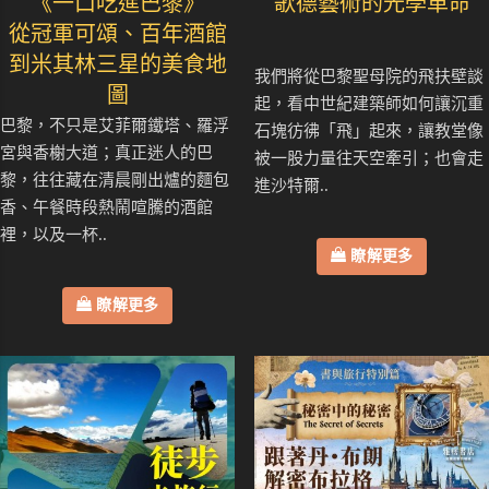
《一口吃進巴黎》
歌德藝術的光學革命
從冠軍可頌、百年酒館
到米其林三星的美食地
我們將從巴黎聖母院的飛扶壁談
圖
起，看中世紀建築師如何讓沉重
巴黎，不只是艾菲爾鐵塔、羅浮
石塊彷彿「飛」起來，讓教堂像
宮與香榭大道；真正迷人的巴
被一股力量往天空牽引；也會走
黎，往往藏在清晨剛出爐的麵包
進沙特爾..
香、午餐時段熱鬧喧騰的酒館
裡，以及一杯..
瞭解更多
瞭解更多