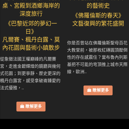
桌、宮殿到酒鄉海岸的
的藝術史
深度旅行
《佛羅倫斯的春天》
《巴黎近郊的夢幻一
文藝復興的繁花盛開
日》
凡爾賽、楓丹白露、莫
你是否曾站在佛羅倫斯聖母百花
內花園與藝術小鎮散步
大教堂前，被那枚紅磚圓頂壓倒
性的存在感震住？當布魯內列斯
從象徵法國王權巔峰的凡爾賽
基把不可能的穹頂推上城市天際
宮，走進金碧輝煌的鏡廳與幾何
線，歐洲..
式花園；到更寧靜、歷史更深的
楓丹白露宮，感受拿破崙鍾愛的
法式優雅，..
瞭解更多
瞭解更多