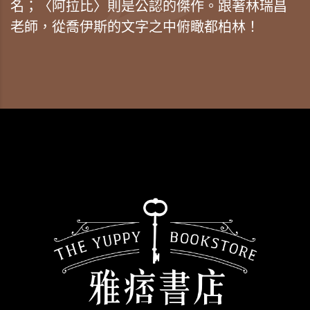
名；〈阿拉比〉則是公認的傑作。跟著林瑞昌
老師，從喬伊斯的文字之中俯瞰都柏林！