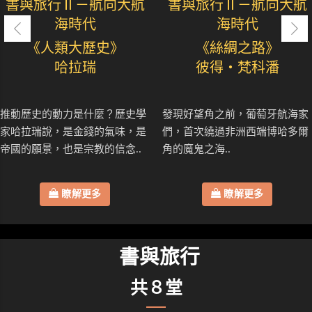
書與旅行Ⅱ－航向大航
書與旅行Ⅱ－航向大航
海時代
海時代
《人類大歷史》
《絲綢之路》
哈拉瑞
彼得・梵科潘
推動歷史的動力是什麼？歷史學
發現好望角之前，葡萄牙航海家
家哈拉瑞說，是金錢的氣味，是
們，首次繞過非洲西端博哈多爾
帝國的願景，也是宗教的信念..
角的魔鬼之海..
瞭解更多
瞭解更多
書與旅行
共８堂