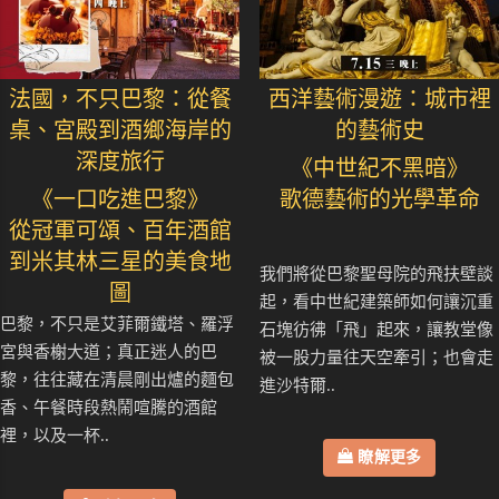
法國，不只巴黎：從餐
西洋藝術漫遊：城市裡
桌、宮殿到酒鄉海岸的
的藝術史
深度旅行
《中世紀不黑暗》
《一口吃進巴黎》
歌德藝術的光學革命
從冠軍可頌、百年酒館
到米其林三星的美食地
我們將從巴黎聖母院的飛扶壁談
圖
起，看中世紀建築師如何讓沉重
巴黎，不只是艾菲爾鐵塔、羅浮
石塊彷彿「飛」起來，讓教堂像
宮與香榭大道；真正迷人的巴
被一股力量往天空牽引；也會走
黎，往往藏在清晨剛出爐的麵包
進沙特爾..
香、午餐時段熱鬧喧騰的酒館
裡，以及一杯..
瞭解更多