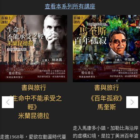
查看本系列所有講座
書與旅行
書與旅行
《生命中不能承受之
《百年孤寂》
輕》
馬奎斯
米蘭昆德拉
走入馬康多小鎮，加勒比海沿岸
的虛構幻境，是拉丁美洲百年滄
走進1968年，愛欲在動盪時代蔓