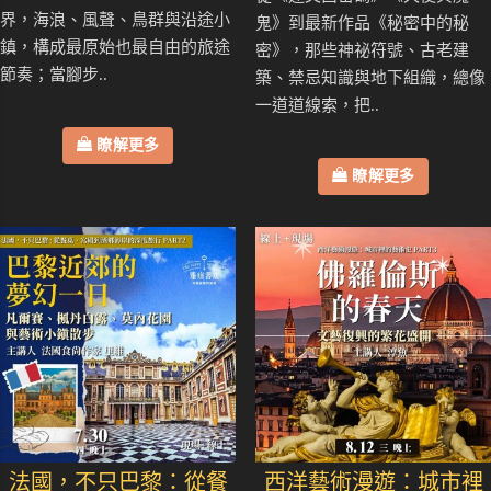
界，海浪、風聲、鳥群與沿途小
鬼》到最新作品《秘密中的秘
鎮，構成最原始也最自由的旅途
密》，那些神祕符號、古老建
節奏；當腳步..
築、禁忌知識與地下組織，總像
一道道線索，把..
瞭解更多
瞭解更多
法國，不只巴黎：從餐
西洋藝術漫遊：城市裡