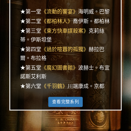
★第一堂
《流動的饗宴》
海明威。巴黎
★第二堂
《都柏林人》
喬伊斯。都柏林
★第三堂
《東方快車謀殺案》
克莉絲
蒂。伊斯坦堡
★第四堂
《過於喧囂的孤獨》
赫拉巴
爾。布拉格
★第五堂
《魔幻圖書館》
波赫士。布宜
諾斯艾利斯
★第六堂
《千羽鶴》
川端康成。京都
查看完整系列