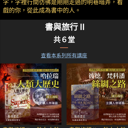
字，字裡行間彷彿是剛剛走過的明巷暗弄，看
戲的你，從此成為書中的人。
書與旅行Ⅱ
共６堂
查看本系列所有講座