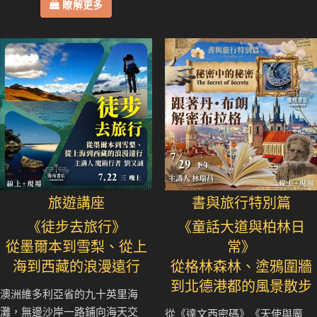
瞭解更多
旅遊講座
書與旅行特別篇
《徒步去旅行》
《童話大道與柏林日
從墨爾本到雪梨、從上
常》
海到西藏的浪漫遠行
從格林森林、塗鴉圍牆
到北德港都的風景散步
澳洲維多利亞省的九十英里海
灘，無邊沙岸一路鋪向海天交
從《達文西密碼》《天使與魔