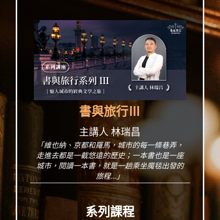
書與旅行Ⅲ
主講人 林瑞昌
「維也納、京都和羅馬，城市的每一條巷弄，
走進去都是一截悠遠的歷史；一本書也是一座
城市，閱讀一本書，就是一趟乘坐魔毯出發的
旅程...」
系列課程