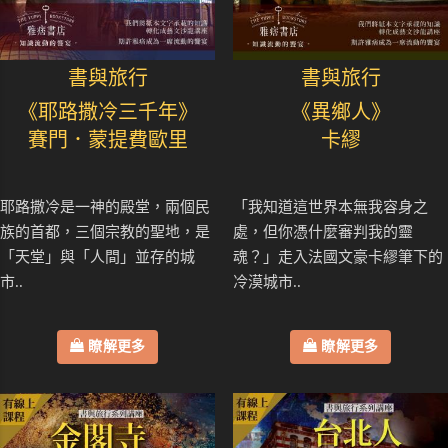
書與旅行
書與旅行
《耶路撒冷三千年》
《異鄉人》
賽門．蒙提費歐里
卡繆
耶路撒冷是一神的殿堂，兩個民
「我知道這世界本無我容身之
族的首都，三個宗教的聖地，是
處，但你憑什麼審判我的靈
「天堂」與「人間」並存的城
魂？」走入法國文豪卡繆筆下的
市..
冷漠城市..
瞭解更多
瞭解更多