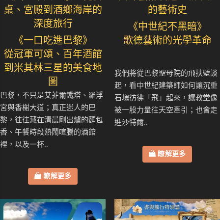
桌、宮殿到酒鄉海岸的
的藝術史
深度旅行
《中世紀不黑暗》
《一口吃進巴黎》
歌德藝術的光學革命
從冠軍可頌、百年酒館
到米其林三星的美食地
我們將從巴黎聖母院的飛扶壁談
圖
起，看中世紀建築師如何讓沉重
巴黎，不只是艾菲爾鐵塔、羅浮
石塊彷彿「飛」起來，讓教堂像
宮與香榭大道；真正迷人的巴
被一股力量往天空牽引；也會走
黎，往往藏在清晨剛出爐的麵包
進沙特爾..
香、午餐時段熱鬧喧騰的酒館
裡，以及一杯..
瞭解更多
瞭解更多