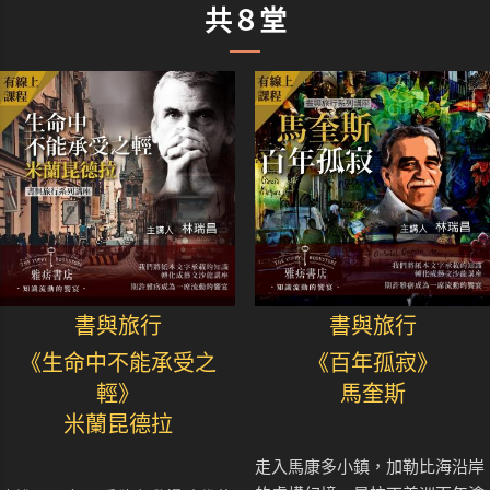
共８堂
書與旅行
書與旅行
《生命中不能承受之
《百年孤寂》
輕》
馬奎斯
米蘭昆德拉
走入馬康多小鎮，加勒比海沿岸