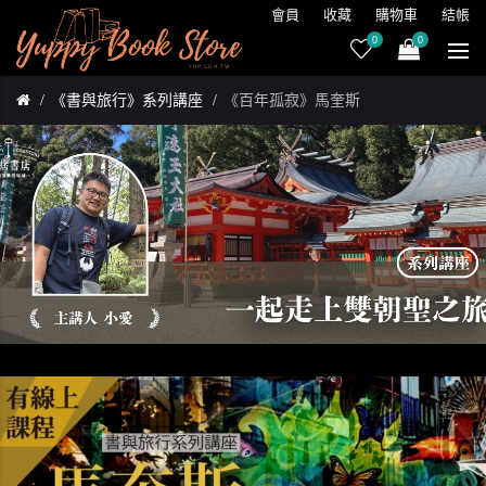
會員
收藏
購物車
結帳
0
0
《書與旅行》系列講座
《百年孤寂》馬奎斯