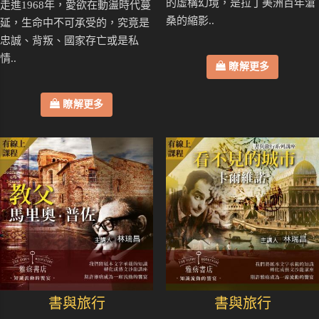
的虛構幻境，是拉丁美洲百年滄
走進1968年，愛欲在動盪時代蔓
桑的縮影..
延，生命中不可承受的，究竟是
忠誠、背叛、國家存亡或是私
情..
瞭解更多
瞭解更多
書與旅行
書與旅行