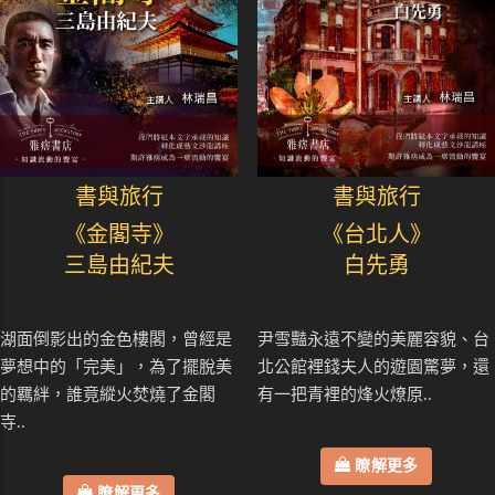
書與旅行
書與旅行
《金閣寺》
《台北人》
三島由紀夫
白先勇
湖面倒影出的金色樓閣，曾經是
尹雪豔永遠不變的美麗容貌、台
夢想中的「完美」，為了擺脫美
北公館裡錢夫人的遊園驚夢，還
的羈絆，誰竟縱火焚燒了金閣
有一把青裡的烽火燎原..
寺..
瞭解更多
瞭解更多