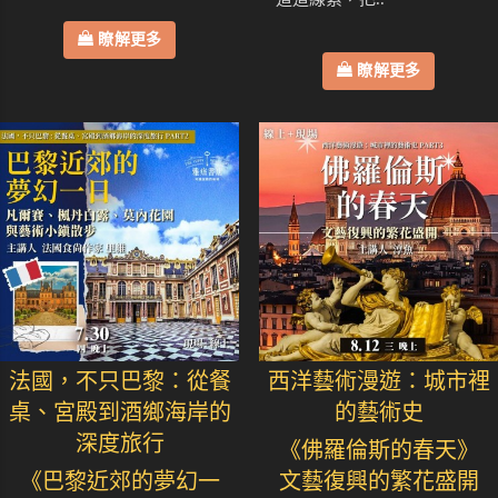
瞭解更多
瞭解更多
法國，不只巴黎：從餐
西洋藝術漫遊：城市裡
桌、宮殿到酒鄉海岸的
的藝術史
深度旅行
《佛羅倫斯的春天》
《巴黎近郊的夢幻一
文藝復興的繁花盛開