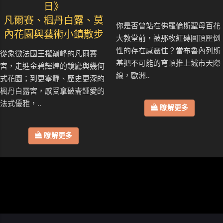
日》
凡爾賽、楓丹白露、莫
你是否曾站在佛羅倫斯聖母百花
內花園與藝術小鎮散步
大教堂前，被那枚紅磚圓頂壓倒
性的存在感震住？當布魯內列斯
從象徵法國王權巔峰的凡爾賽
基把不可能的穹頂推上城市天際
宮，走進金碧輝煌的鏡廳與幾何
線，歐洲..
式花園；到更寧靜、歷史更深的
楓丹白露宮，感受拿破崙鍾愛的
法式優雅，..
瞭解更多
瞭解更多