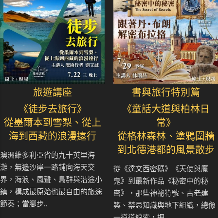
旅遊講座
書與旅行特別篇
《徒步去旅行》
《童話大道與柏林日
從墨爾本到雪梨、從上
常》
海到西藏的浪漫遠行
從格林森林、塗鴉圍牆
到北德港都的風景散步
澳洲維多利亞省的九十英里海
灘，無邊沙岸一路鋪向海天交
從《達文西密碼》《天使與魔
界，海浪、風聲、鳥群與沿途小
鬼》到最新作品《秘密中的秘
鎮，構成最原始也最自由的旅途
密》，那些神祕符號、古老建
節奏；當腳步..
築、禁忌知識與地下組織，總像
一道道線索，把..