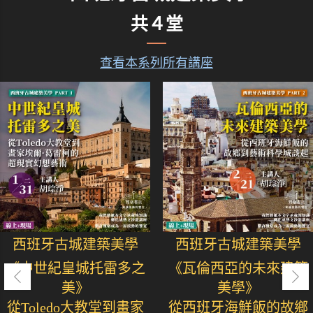
共４堂
查看本系列所有講座
西班牙古城建築美學
西班牙古城建築美學
《中世紀皇城托雷多之
《瓦倫西亞的未來建築
美》
美學》
從Toledo大教堂到畫家
從西班牙海鮮飯的故鄉