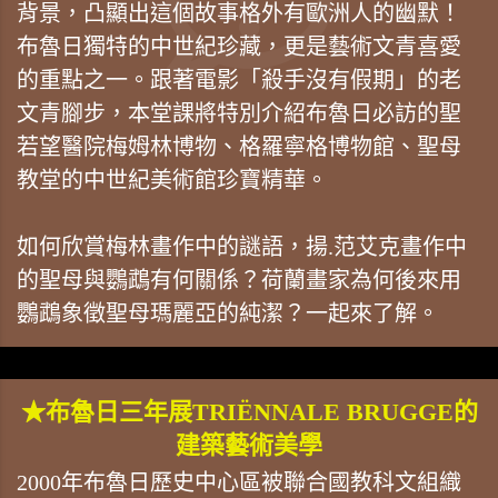
背景，凸顯出這個故事格外有歐洲人的幽默！
布魯日獨特的中世紀珍藏，更是藝術文青喜愛
的重點之一。跟著電影「殺手沒有假期」的老
文青腳步，本堂課將特別介紹布魯日必訪的聖
若望醫院梅姆林博物、格羅寧格博物館、聖母
教堂的中世紀美術館珍寶精華。
如何欣賞梅林畫作中的謎語，揚.范艾克畫作中
的聖母與鸚鵡有何關係？荷蘭畫家為何後來用
鸚鵡象徵聖母瑪麗亞的純潔？一起來了解。
★布魯日三年展TRIËNNALE BRUGGE的
建築藝術美學
2000年布魯日歷史中心區被聯合國教科文組織