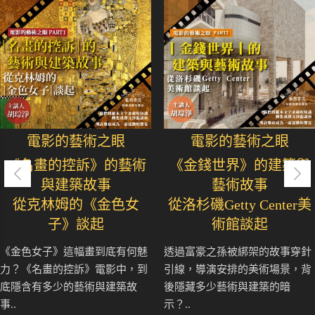
電影的藝術之眼
電影的藝術之眼
《名畫的控訴》的藝術
《金錢世界》的建築與
與建築故事
藝術故事
從克林姆的《金色女
從洛杉磯Getty Center美
子》談起
術館談起
《金色女子》這幅畫到底有何魅
透過富豪之孫被綁架的故事穿針
力？《名畫的控訴》電影中，到
引線，導演安排的美術場景，背
底隱含有多少的藝術與建築故
後隱藏多少藝術與建築的暗
事..
示？..