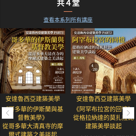
共４堂
查看本系列所有講座
安達魯西亞建築美學
安達魯西亞建築美學
《哥多華的伊斯蘭與基
《阿罕布拉宮的回憶》
督教美學》
從格拉納達的莫扎拉比
從哥多華大清真寺的摩
建築美學談起
爾式建築之美談起