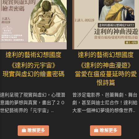
達利的藝術幻想國度
達利的藝術幻想國度
《達利的元宇宙》
《達利的神曲漫遊》
現實與虛幻的繪畫密碼
當愛在瘟疫蔓延時的愛
恨詩篇
達利呈現了現實與虛幻，心理潛
曾涉足電影界、芭蕾舞劇、舞台
意識的夢想與真實，畫出了２０
劇，甚至與迪士尼合作！達利給
世紀藝術界的「元宇宙」..
大家一個神幻夢境的想像世界..
瞭解更多
瞭解更多