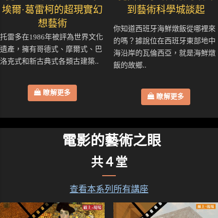
埃爾·葛雷柯的超現實幻
到藝術科學城談起
想藝術
你知道西班牙海鮮燉飯從哪裡來
托雷多在1986年被評為世界文化
的嗎？據說位在西班牙東部地中
遺產，擁有哥德式、摩爾式、巴
海沿岸的瓦倫西亞，就是海鮮燉
洛克式和新古典式各類古建築..
飯的故鄉..
瞭解更多
瞭解更多
電影的藝術之眼
共４堂
查看本系列所有講座