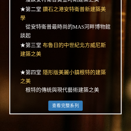
★第二堂
鑽石之港安特衛普新建築美
學
從安特衛普最時尚的MAS河畔博物館
談起
★第三堂
布魯日的中世紀北方威尼斯
建築之美
★第四堂
隱形版美麗小鎮根特的建築
之美
根特的傳統與現代藝術建築之美
查看完整系列