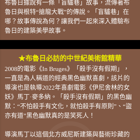
布魯日據說有一條「盲驢巷」故事，流傳著布
魯日與根特“搶龍大戰”的傳說。「盲驢巷」在
哪？故事傳說為何？讓我們一起來深入體驗布
魯日的建築美學故事。
★布魯日必訪的中世紀美術館精華
2008的電影《In Bruges》「殺手沒有假期」，
一直是為人稱道的經典黑色幽默喜劇，該片的
導演也是執導2022年喜劇電影《伊尼舍林的女
妖》馬丁·麥多納。「殺手沒有假期」的黑色幽
默：“不怕殺手有文化，就怕殺手有原則”、“盜
亦有道”黑色幽默真的是笑死人！
導演馬丁以這個北方威尼斯建築與藝術珍藏的