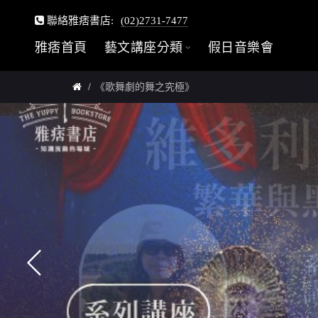
聯絡雅痞書店:
(02)2731-7477
雅痞首頁
藝文講座分類
假日音樂會
《歌舞劇的舞之究極》