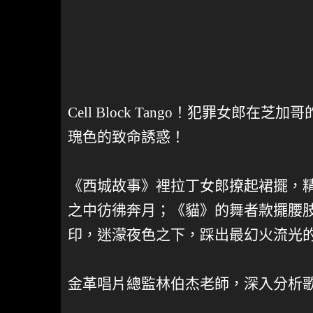
Cell Block Tango！犯罪女郎在
瑰色的致命誘惑！
《西城故事》裡拉丁女郎撩起裙擺，
之中彷彿奔月；《貓》的舞者款擺腰
印，迷濛夜色之下，踩出最幻火流光
金革唱片總監林伯杰老師，深入分析