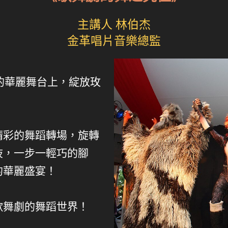
主講人 林伯杰
金革唱片音樂總監
芝加哥的華麗舞台上，綻放玫
精彩的舞蹈轉場，旋轉
肢，一步一輕巧的腳
的華麗盛宴！
歌舞劇的舞蹈世界！