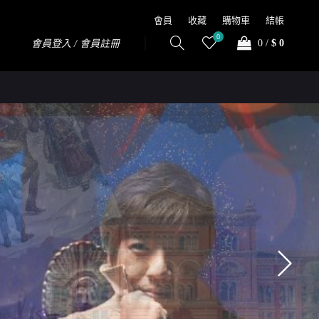
會員
收藏
購物車
結帳
0
0
/
$ 0
會員登入 / 會員註冊