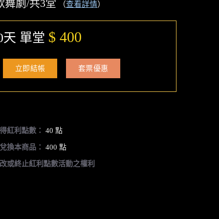
歌舞劇/共3堂
（
查看詳情
）
$ 400
0天 單堂
立即結帳
套票優惠
得紅利點數：
40 點
兌換本商品：
400 點
改或終止紅利點數活動之權利