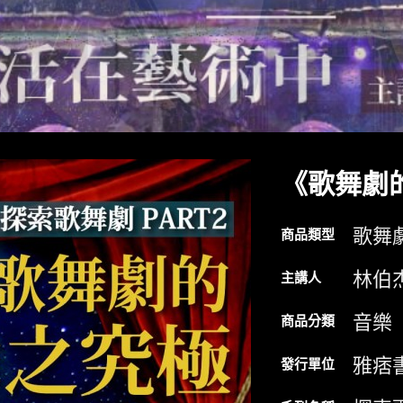
《歌舞劇
歌舞
商品類型
林伯
主講人
音樂
商品分類
雅痞
發行單位