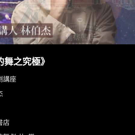
的舞之究極》
劇講座
杰
書店