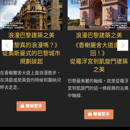
浪漫巴黎建築之美
浪漫巴黎建築之美
《巴黎真的浪漫嗎？》
《香榭麗舍大道走七
從奧斯曼式的巴黎城市
回！》
規劃談起
從羅浮宮到凱旋門建築
之美
在香榭麗舍大道上面浪漫散步，
在清晨或是黃昏的時候到塞納河
巴黎最美麗的軸線，就是從羅浮
畔去走走..
宮到凱旋門的這一條經典的古典
中軸線..
瞭解更多
瞭解更多