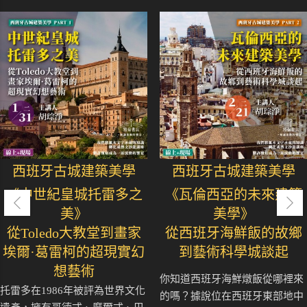
西班牙古城建築美學
西班牙古城建築美學
《中世紀皇城托雷多之
《瓦倫西亞的未來建築
美》
美學》
從Toledo大教堂到畫家
從西班牙海鮮飯的故鄉
埃爾·葛雷柯的超現實幻
到藝術科學城談起
想藝術
你知道西班牙海鮮燉飯從哪裡來
托雷多在1986年被評為世界文化
的嗎？據說位在西班牙東部地中