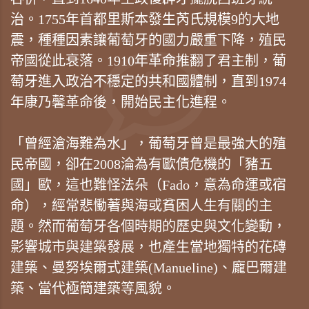
治。1755年首都里斯本發生芮氏規模9的大地
震，種種因素讓葡萄牙的國力嚴重下降，殖民
帝國從此衰落。1910年革命推翻了君主制，葡
萄牙進入政治不穩定的共和國體制，直到1974
年康乃馨革命後，開始民主化進程。
「曾經滄海難為水」，葡萄牙曾是最強大的殖
民帝國，卻在2008淪為有歐債危機的「豬五
國」歐，這也難怪法朵（Fado，意為命運或宿
命），經常悲慟著與海或貧困人生有關的主
題。然而葡萄牙各個時期的歷史與文化變動，
影響城市與建築發展，也產生當地獨特的花磚
建築、曼努埃爾式建築(Manueline)、龐巴爾建
築、當代極簡建築等風貌。