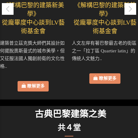
《解構巴黎的建築新美
《解構巴黎的建築新美
學》
學》
從龐畢度中心談到LV藝
從龐畢度中心談到LV藝
術基金會
術基金會
建築普立茲克獎大師們其設計如
人文左岸有著巴黎最古老的街區
何擺脫奧斯曼式的城市美學，但
之一「拉丁區 Quartier latin」的
又征服法國人獨創前衛的文化性
傳統人文魅力..
格..
瞭解更多
瞭解更多
古典巴黎建築之美
共４堂