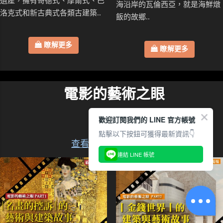
遺產，擁有哥德式、摩爾式、巴
海沿岸的瓦倫西亞，就是海鮮燉
洛克式和新古典式各類古建築..
飯的故鄉..
瞭解更多
瞭解更多
電影的藝術之眼
共４堂
歡迎訂閱我們的 LINE 官方帳號
點擊以下按鈕可獲得最新資訊👇
查看本系列所有講座
連結 LINE 帳號