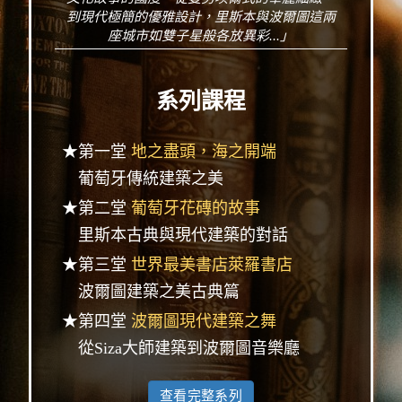
到現代極簡的優雅設計，里斯本與波爾圖這兩
座城市如雙子星般各放異彩...」
系列課程
★第一堂
地之盡頭，海之開端
葡萄牙傳統建築之美
★第二堂
葡萄牙花磚的故事
里斯本古典與現代建築的對話
★第三堂
世界最美書店萊羅書店
波爾圖建築之美古典篇
★第四堂
波爾圖現代建築之舞
從Siza大師建築到波爾圖音樂廳
查看完整系列