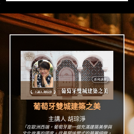
>
葡萄牙雙城建築之美
主講人 胡琮淨
「在歐洲西端，葡萄牙是一個充滿建築美學與
文化故事的國度。從曼努埃爾式的華麗細緻，