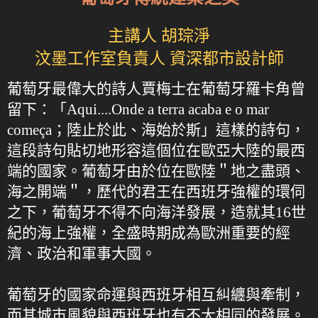
主講人 胡琮淨
汶墨工作室負責人 資深都市設計師
葡萄牙最偉大的詩人賈梅士在葡萄牙羅卡角曾
留下：「Aqui....Onde a terra acaba e o mar
começa；陸止於此、海始於斯」這樣的詩句，
這段詩句貼切地形容這個位在歐亞大陸的最西
端的國家。葡萄牙由於位在歐陸＂地之盡頭、
海之開端＂，歷代的君王在西班牙強權的環伺
之下，葡萄牙不得不向海洋發展，造就其16世
紀的海上強權，全盛時期成為歐洲重要的經
濟、政治和軍事大國。
葡萄牙的國家命運與西班牙相互糾纏與牽制，
而其城市風貌與西班牙也有不大相同的發展。