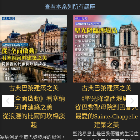
查看本系列所有講座
古典巴黎建築之美
古典巴黎建築之美
從《全面啟動》看塞納
《聖光降臨西堤島》
河畔建築之美
從巴黎聖母院到巴黎人
從浪漫的比爾阿坎橋談
最愛的Sainte-Chappelle
起
建築之美
聖路易島上是巴黎優雅的生活住
塞納河是孕育巴黎發展的母河，