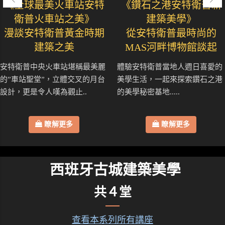
《全球最美火車站安特
《鑽石之港安特衛普新
衛普火車站之美》
建築美學》
漫談安特衛普黃金時期
從安特衛普最時尚的
建築之美
MAS河畔博物館談起
安特衛普中央火車站堪稱最美麗
體驗安特衛普當地人週日喜愛的
的”車站聖堂”，立體交叉的月台
美學生活，一起來探索鑽石之港
設計，更是令人嘆為觀止..
的美學秘密基地.....
瞭解更多
瞭解更多
西班牙古城建築美學
共４堂
查看本系列所有講座