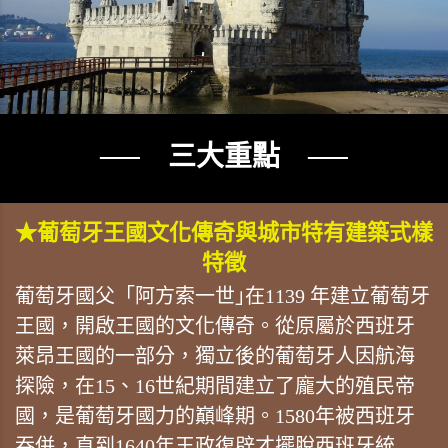
── 三大重點 ──
★葡萄牙王國文化傳奇與城市特有建築式樣
特徵
葡萄牙國父「阿方索一世｣在1139 年建立葡萄牙
王國，開啟王國的文化傳奇。從原屬於西班牙
萊昂王國的一部分，獨立後的葡萄牙人因航海
探險，在15、16世紀期間建立了龐大的殖民帝
國，是葡萄牙國力的巔峰期。1580年被西班牙
吞併，直到1640年王政復辟才擺脫西班牙統