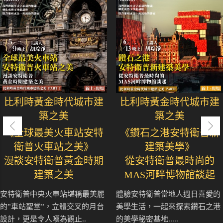
比利時黃金時代城市建
比利時黃金時代城市建
築之美
築之美
《全球最美火車站安特
《鑽石之港安特衛普新
衛普火車站之美》
建築美學》
漫談安特衛普黃金時期
從安特衛普最時尚的
建築之美
MAS河畔博物館談起
安特衛普中央火車站堪稱最美麗
體驗安特衛普當地人週日喜愛的
的”車站聖堂”，立體交叉的月台
美學生活，一起來探索鑽石之港
設計，更是令人嘆為觀止..
的美學秘密基地.....