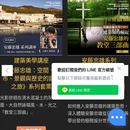
建築美學講座
安藤忠雄系列
歡迎訂閱我們的 LINE 官方帳號
《安藤忠雄：空間、城
《安藤忠雄的教堂三部
點擊以下按鈕可獲得最新資訊👇
市、景觀與歷史的建築
曲》
之旅》系列套票
小拳王建築師的崛起
連結 LINE 帳號
光影徘徊在清水混凝土的灰白表
面，大自然詠唱風、水、光之
如何進入安藤忠雄的建築哲思，
「教堂三部曲」..
深入體驗安藤忠雄從日本三大美
學出發的極簡設計世界？..