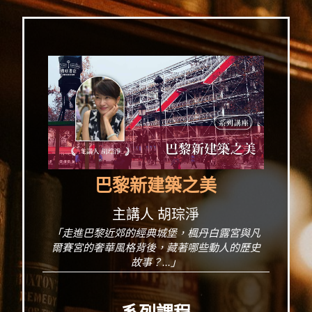
巴黎新建築之美
主講人 胡琮淨
「走進巴黎近郊的經典城堡，楓丹白露宮與凡
爾賽宮的奢華風格背後，藏著哪些動人的歷史
故事？...」