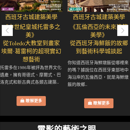
西班牙古城建築美學
西班牙古城建築美學
《中世紀皇城托雷多之
《瓦倫西亞的未來建築
美》
美學》
從Toledo大教堂到畫家
從西班牙海鮮飯的故鄉
埃爾·葛雷柯的超現實幻
到藝術科學城談起
想藝術
你知道西班牙海鮮燉飯從哪裡來
托雷多在1986年被評為世界文化
的嗎？據說位在西班牙東部地中
遺產，擁有哥德式、摩爾式、巴
海沿岸的瓦倫西亞，就是海鮮燉
洛克式和新古典式各類古建築..
飯的故鄉..
瞭解更多
瞭解更多
電影的藝術之眼