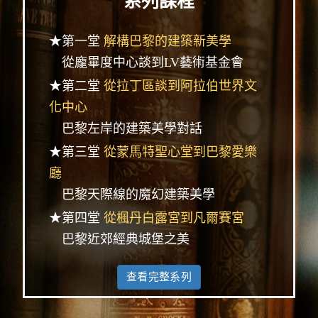
系列課程
★第一堂
解構巴黎的建築新美學
從龐畢度中心談到LV藝術基金會
★第二堂
從拉丁區談到阿拉伯世界文
化中心
巴黎左岸的建築美學對話
★第三堂
從蒙馬特聖心堂到巴黎愛樂
廳
巴黎天際線的魔幻建築美學
★第四堂
從楓丹白露宮到凡爾賽宮
巴黎近郊經典城堡之美
查看完整系列