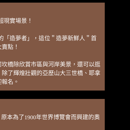
超現實場景！
的「造夢者」，這位＂造夢新鮮人＂首
大賣點！
阿坎橋除欣賞市區與河岸美景，還可以逛
，除了輝煌壯觀的亞歷山大三世橋、耶拿
迎報名。
點。原本為了1900年世界博覽會而興建的奧