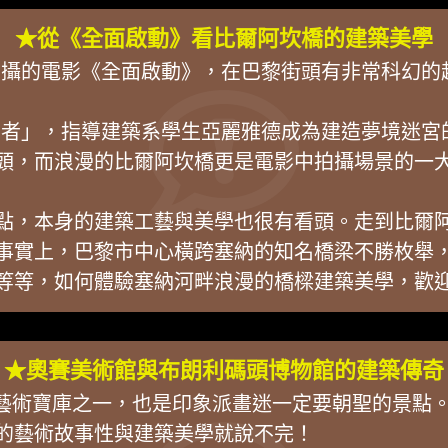
★從《全面啟動》看比爾阿坎橋的建築美學
年拍攝的電影《全面啟動》，在巴黎街頭有非常科幻的
夢者」，指導建築系學生亞麗雅德成為建造夢境迷宮
頭，而浪漫的比爾阿坎橋更是電影中拍攝場景的一
點，本身的建築工藝與美學也很有看頭。走到比爾
事實上，巴黎市中心橫跨塞納的知名橋梁不勝枚舉
等等，如何體驗塞納河畔浪漫的橋樑建築美學，歡
★奧賽美術館與布朗利碼頭博物館的建築傳奇
是巴黎三大藝術寶庫之一，也是印象派畫迷一定要朝聖的景
身的藝術故事性與建築美學就說不完！