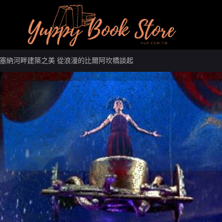
塞納河畔建築之美 從浪漫的比爾阿坎橋談起