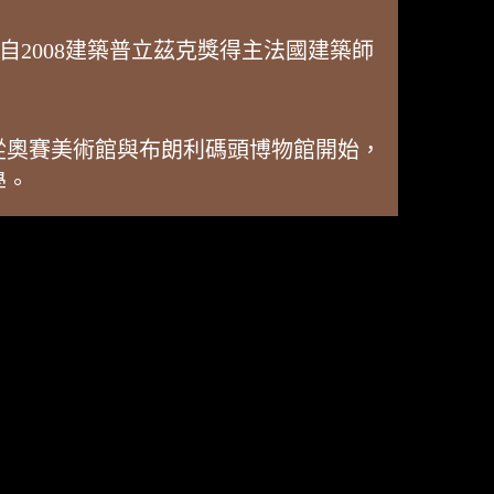
出自2008建築普立茲克獎得主法國建築師
從奧賽美術館與布朗利碼頭博物館開始，
學。