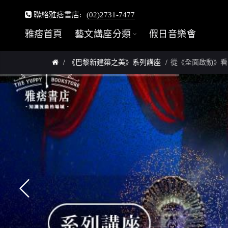
聯絡雅痞書店:
(02)2731-7477
雅痞首頁
藝文講座分類
假日音樂會
《巴黎新建築之美》系列講座
從《全面啟動》看