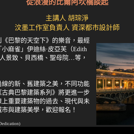
從浪漫的比爾阿坎橋談起
主講人 胡琮淨
汶墨工作室負責人 資深都市設計師
到《巴黎的天空下》的樂音，最經
麻雀」伊迪絲·皮亞芙（Edith
遊人景致、貝西橋、聖母院…等，
沿線的新、舊建築之美，不同功能
《古典巴黎建築系列》將更進一步
線上重要建築物的過去、現代與未
城市與建築美學，歡迎報名！
edication)