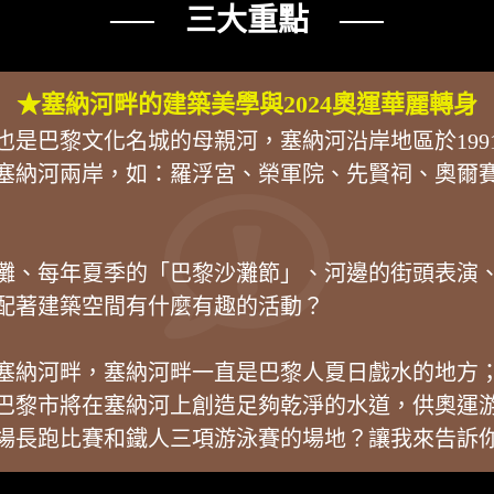
── 三大重點 ──
★塞納河畔的建築美學與2024奧運華麗轉身
也是巴黎文化名城的母親河，塞納河沿岸地區於199
塞納河兩岸，如：羅浮宮、榮軍院、先賢祠、奧爾
攤、每年夏季的「巴黎沙灘節」、河邊的街頭表演
配著建築空間有什麼有趣的活動？
在塞納河畔，塞納河畔一直是巴黎人夏日戲水的地方；
運，巴黎市將在塞納河上創造足夠乾淨的水道，供奧運
場長跑比賽和鐵人三項游泳賽的場地？讓我來告訴