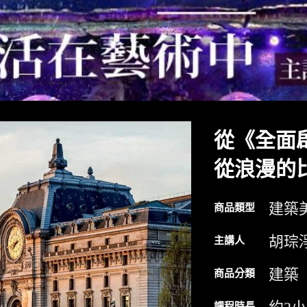
從《全面
從浪漫的
建築
商品類型
胡琮
主講人
建築
商品分類
課程時長