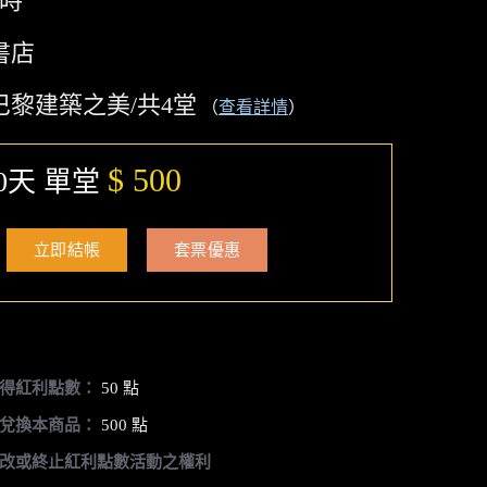
小時
書店
巴黎建築之美/共4堂
（
查看詳情
）
$ 500
0天 單堂
立即結帳
套票優惠
得紅利點數：
50 點
兌換本商品：
500 點
改或終止紅利點數活動之權利