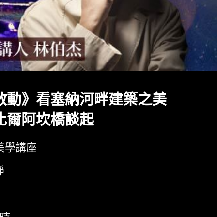
啟動》看塞納河畔建築之美
比爾阿坎橋談起
美學講座
淨