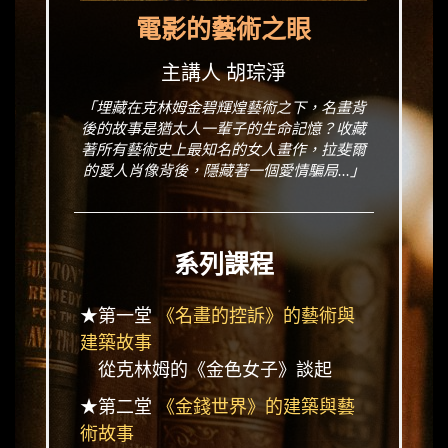
電影的藝術之眼
主講人 胡琮淨
「埋藏在克林姆金碧輝煌藝術之下，名畫背
後的故事是猶太人一輩子的生命記憶？收藏
著所有藝術史上最知名的女人畫作，拉斐爾
的愛人肖像背後，隱藏著一個愛情騙局...」
系列課程
★第一堂
《名畫的控訴》的藝術與
建築故事
從克林姆的《金色女子》談起
★第二堂
《金錢世界》的建築與藝
術故事