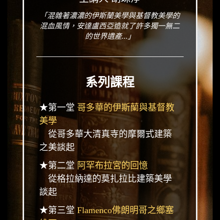
「混雜著濃濃的伊斯蘭美學與基督教美學的
混血風情，安達盧西亞造就了許多獨一無二
的世界遺產...」
系列課程
★第一堂
哥多華的伊斯蘭與基督教
美學
從哥多華大清真寺的摩爾式建築
之美談起
★第二堂
阿罕布拉宮的回憶
從格拉納達的莫扎拉比建築美學
談起
★第三堂
Flamenco佛朗明哥之鄉塞