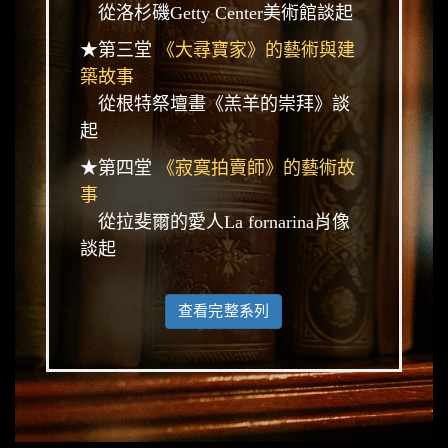
從洛杉磯Getty Center美術館談起
★第三堂
《大尋寶家》的藝術與建
築故事
從根特祭壇畫《羔羊的崇拜》談
起
★第四堂
《寂寞拍賣師》的藝術故
事
從拉斐爾的愛人La fornarina肖像
談起
查看完整系列