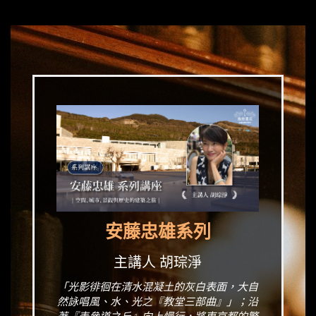
安藤忠雄系列
主講人 胡琮淨
「光影徘徊在清水混凝土的灰白表面，大自
然詠唱風、水、光之『教堂三部曲』」；沿