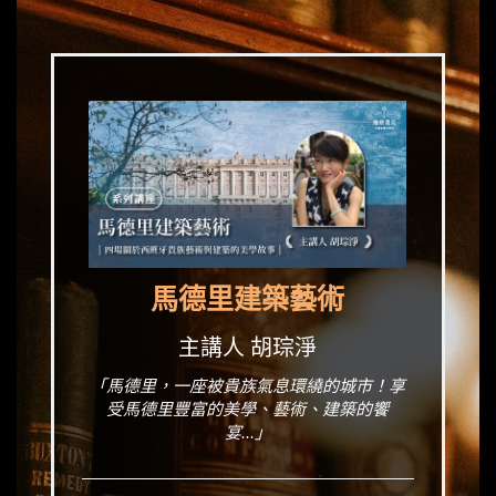
馬德里建築藝術
主講人 胡琮淨
「馬德里，一座被貴族氣息環繞的城市！享
受馬德里豐富的美學、藝術、建築的饗
宴...」