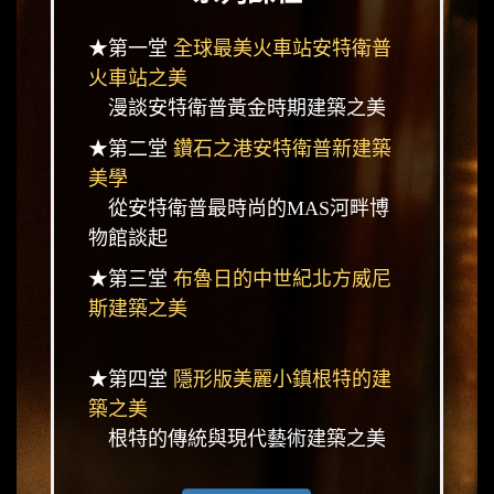
★第一堂
全球最美火車站安特衛普
火車站之美
漫談安特衛普黃金時期建築之美
★第二堂
鑽石之港安特衛普新建築
美學
從安特衛普最時尚的MAS河畔博
物館談起
★第三堂
布魯日的中世紀北方威尼
斯建築之美
★第四堂
隱形版美麗小鎮根特的建
築之美
根特的傳統與現代藝術建築之美