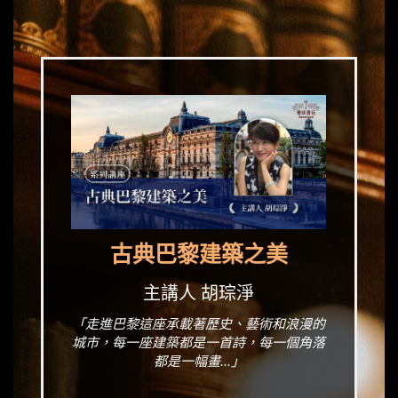
古典巴黎建築之美
主講人 胡琮淨
「走進巴黎這座承載著歷史、藝術和浪漫的
城市，每一座建築都是一首詩，每一個角落
都是一幅畫...」