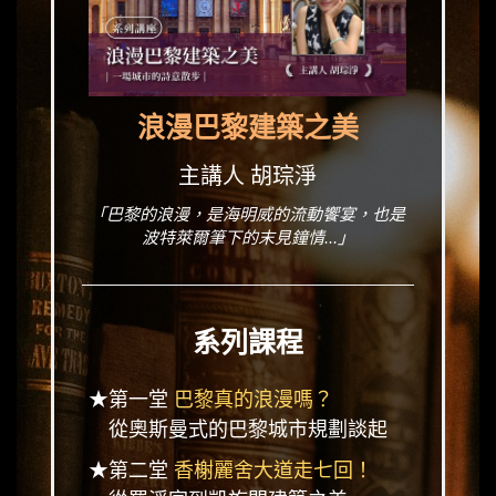
浪漫巴黎建築之美
主講人 胡琮淨
「巴黎的浪漫，是海明威的流動饗宴，也是
波特萊爾筆下的末見鐘情...」
系列課程
★第一堂
巴黎真的浪漫嗎？
從奧斯曼式的巴黎城市規劃談起
★第二堂
香榭麗舍大道走七回！