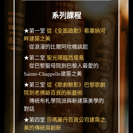
系列課程
★第一堂
從《全面啟動》看塞納河
畔建築之美
從浪漫的比爾阿坎橋談起
★第二堂
聖光降臨西堤島
從巴黎聖母院到巴黎人最愛的
Sainte-Chappelle建築之美
★第三堂
從《歌劇魅影》巴黎歌劇
院到老佛爺百貨的新藝術
傳統布札學院派與新建築美學的
對話
★第四堂
莎瑪麗丹百貨公司建築之
美的傳統與創新