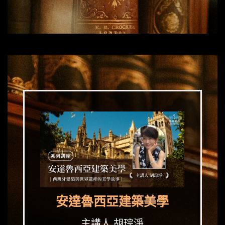
安達魯西亞建築美學
主講人 胡琮淨