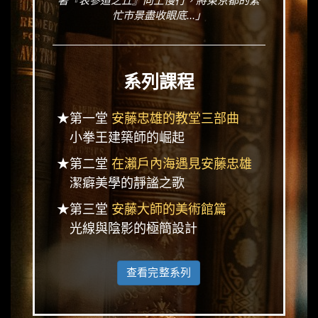
著『表參道之丘』向上慢行，將東京都的繁
忙市景盡收眼底...」
系列課程
★第一堂
安藤忠雄的教堂三部曲
小拳王建築師的崛起
★第二堂
在瀨戶內海遇見安藤忠雄
潔癖美學的靜謐之歌
★第三堂
安藤大師的美術館篇
光線與陰影的極簡設計
查看完整系列