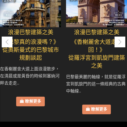
浪漫巴黎建築之美
浪漫巴黎建築之美
《巴黎真的浪漫嗎？》
《香榭麗舍大道走七
從奧斯曼式的巴黎城市
回！》
規劃談起
從羅浮宮到凱旋門建築
之美
在香榭麗舍大道上面浪漫散步，
在清晨或是黃昏的時候到塞納河
巴黎最美麗的軸線，就是從羅浮
畔去走走..
宮到凱旋門的這一條經典的古典
中軸線..
瞭解更多
瞭解更多