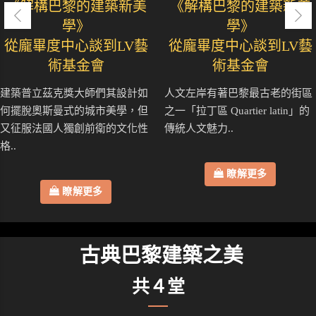
《解構巴黎的建築新美
《解構巴黎的建築新美
學》
學》
從龐畢度中心談到LV藝
從龐畢度中心談到LV藝
術基金會
術基金會
建築普立茲克獎大師們其設計如
人文左岸有著巴黎最古老的街區
何擺脫奧斯曼式的城市美學，但
之一「拉丁區 Quartier latin」的
又征服法國人獨創前衛的文化性
傳統人文魅力..
格..
瞭解更多
瞭解更多
古典巴黎建築之美
共４堂