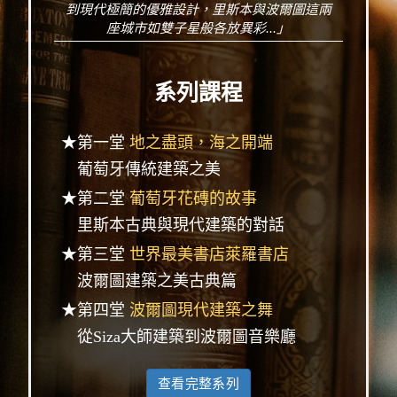
到現代極簡的優雅設計，里斯本與波爾圖這兩
座城市如雙子星般各放異彩...」
系列課程
★第一堂
地之盡頭，海之開端
葡萄牙傳統建築之美
★第二堂
葡萄牙花磚的故事
里斯本古典與現代建築的對話
★第三堂
世界最美書店萊羅書店
波爾圖建築之美古典篇
★第四堂
波爾圖現代建築之舞
從Siza大師建築到波爾圖音樂廳
查看完整系列