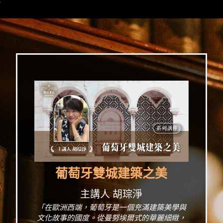
>
葡萄牙雙城建築之美
主講人 胡琮淨
「在歐洲西端，葡萄牙是一個充滿建築美學與
文化故事的國度。從曼努埃爾式的華麗細緻，