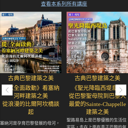
查看本系列所有講座
古典巴黎建築之美
古典巴黎建築之美
從《全面啟動》看塞納
《聖光降臨西堤島》
河畔建築之美
從巴黎聖母院到巴黎人
從浪漫的比爾阿坎橋談
最愛的Sainte-Chappelle
起
建築之美
聖路易島上是巴黎優雅的生活住
塞納河是孕育巴黎發展的母河，
宅區，走在上面有真正巴黎的氣