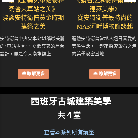
《全球最美火車站安特
《鑽石之港安特衛普新
衛普火車站之美》
建築美學》
漫談安特衛普黃金時期
從安特衛普最時尚的
建築之美
MAS河畔博物館談起
安特衛普中央火車站堪稱最美麗
體驗安特衛普當地人週日喜愛的
的”車站聖堂”，立體交叉的月台
美學生活，一起來探索鑽石之港
設計，更是令人嘆為觀止..
的美學秘密基地.....
瞭解更多
瞭解更多
西班牙古城建築美學
共４堂
查看本系列所有講座