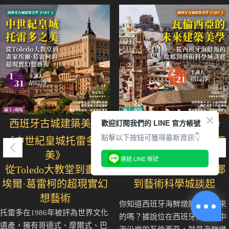
歡迎訂閱我們的 LINE 官方帳號
西班牙古城建築美學
西班牙古城建築美學
點擊以下按鈕可獲得最新資訊👇
《中世紀皇城托雷多之
《瓦倫西亞的未來建築
美》
美學》
連結 LINE 帳號
從Toledo大教堂到畫家
從西班牙海鮮飯的故鄉
埃爾·葛雷柯的超現實幻
到藝術科學城談起
想藝術
你知道西班牙海鮮燉飯從哪裡來
托雷多在1986年被評為世界文化
的嗎？據說位在西班牙東部地中
遺產，擁有哥德式、摩爾式、巴