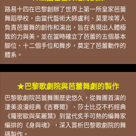
路易十四在巴黎創辦了世界上第一所皇家芭蕾
舞蹈學校，由當代藝術大師盧利、莫里埃等人
負責芭蕾舞的創作和演出，旨在表現出人體極
致的力與美。並在當時確立了芭蕾的五個基本
腳位、十二個手位和舞步，奠定了芭蕾動作的
體系。
★巴黎歌劇院與芭蕾舞劇的製作
巴黎歌劇院芭蕾舞團歷史悠久，從舞團首演的
淒美浪漫經典《吉賽爾》、莎士比亞不朽經典
《羅密歐與茱麗葉》到當代炙手可熱的編舞家
編排的《身與魂》，深入賞析巴黎歌劇院的舞
碼製作。