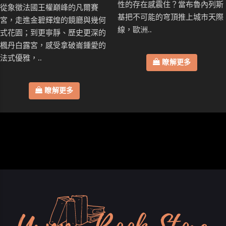
性的存在感震住？當布魯內列斯
從象徵法國王權巔峰的凡爾賽
基把不可能的穹頂推上城市天際
宮，走進金碧輝煌的鏡廳與幾何
線，歐洲..
式花園；到更寧靜、歷史更深的
楓丹白露宮，感受拿破崙鍾愛的
法式優雅，..
瞭解更多
瞭解更多