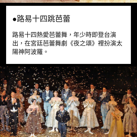
●路易十四跳芭蕾
路易十四熱愛芭蕾舞，年少時即登台演
出，在宮廷芭蕾舞劇《夜之頌》裡扮演太
陽神阿波羅。