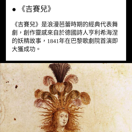
● 《吉賽兒》
《吉賽兒》是浪漫芭蕾時期的經典代表舞
劇，創作靈感來自於德國詩人亨利希海涅
的妖精故事，1841年在巴黎歌劇院首演即
大獲成功。