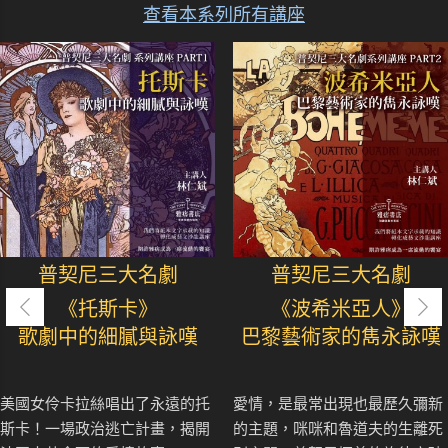
查看本系列所有講座
普契尼三大名劇
普契尼三大名劇
《托斯卡》
《波希米亞人》
歌劇中的細膩與詠嘆
巴黎藝術家的雋永詠嘆
美國女伶卡拉絲唱出了永遠的托
愛情，是最常出現也最歷久彌新
斯卡！一場政治逃亡計畫，揭開
的主題，咪咪和魯道夫的生離死