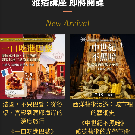
雅痞講座 即將開課
New Arrival
法國，不只巴黎：從餐
西洋藝術漫遊：城市裡
桌、宮殿到酒鄉海岸的
的藝術史
深度旅行
《中世紀不黑暗》
《一口吃進巴黎》
歌德藝術的光學革命