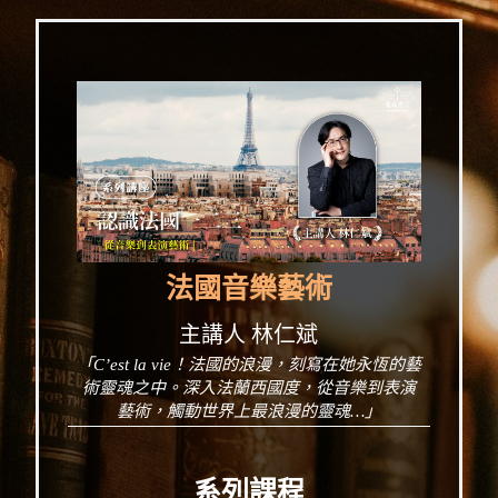
法國音樂藝術
主講人 林仁斌
「C’est la vie！法國的浪漫，刻寫在她永恆的藝
術靈魂之中。深入法蘭西國度，從音樂到表演
藝術，觸動世界上最浪漫的靈魂…」
系列課程