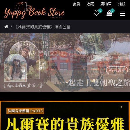
會員
收藏
購物車
結帳
0
0
《凡爾賽的貴族優雅》法國芭蕾