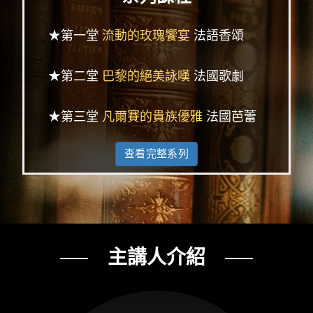
★第一堂
流動的玫瑰饗宴
法語香頌
★第二堂
巴黎的絕美詠嘆
法國歌劇
★第三堂
凡爾賽的貴族優雅
法國芭蕾
查看完整系列
── 主講人介紹 ──