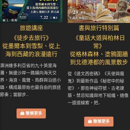
旅遊講座
書與旅行特別篇
《徒步去旅行》
《童話大道與柏林日
從墨爾本到雪梨、從上
常》
海到西藏的浪漫遠行
從格林森林、塗鴉圍牆
到北德港都的風景散步
澳洲維多利亞省的九十英里海
灘，無邊沙岸一路鋪向海天交
從《達文西密碼》《天使與魔
界，海浪、風聲、鳥群與沿途小
鬼》到最新作品《秘密中的秘
鎮，構成最原始也最自由的旅途
密》，那些神祕符號、古老建
節奏；當腳步..
築、禁忌知識與地下組織，總像
一道道線索，把..
瞭解更多
瞭解更多