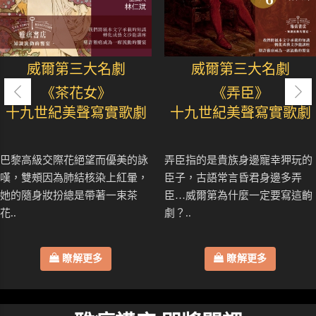
威爾第三大名劇
威爾第三大名劇
《茶花女》
《弄臣》
十九世紀美聲寫實歌劇
十九世紀美聲寫實歌劇
巴黎高級交際花絕望而優美的詠
弄臣指的是貴族身邊寵幸狎玩的
嘆，雙頰因為肺結核染上紅暈，
臣子，古語常言昏君身邊多弄
她的隨身妝扮總是帶著一束茶
臣…威爾第為什麼一定要寫這齣
花..
劇？..
瞭解更多
瞭解更多