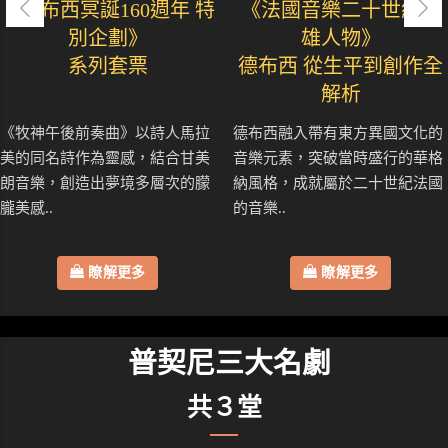
《德布西冥誕160週年 特
《法國音樂二十世紀英
別企劃》
雄人物》
系列套票
德布西 從生平到創作全
解析
《牧神午後前奏曲》以詩人馬拉
德布西融入帶有東方異國文化的
美的同名詩作為靈感，結合甘美
音樂元素，突破當時盛行的華格
朗音樂，創造出夢境多層次的朦
納風格，成就屬於二十世紀法國
朧美感..
的音樂..
瞭解更多
瞭解更多
普契尼三大名劇
共３堂