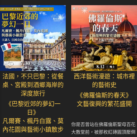
法國，不只巴黎：從餐
西洋藝術漫遊：城市裡
桌、宮殿到酒鄉海岸的
的藝術史
深度旅行
《佛羅倫斯的春天》
《巴黎近郊的夢幻一
文藝復興的繁花盛開
日》
凡爾賽、楓丹白露、莫
你是否曾站在佛羅倫斯聖母百花
內花園與藝術小鎮散步
大教堂前，被那枚紅磚圓頂壓倒