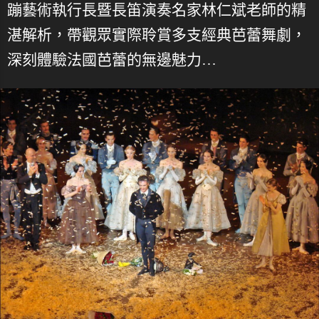
蹦藝術執行長暨長笛演奏名家林仁斌老師的精
湛解析，帶觀眾實際聆賞多支經典芭蕾舞劇，
深刻體驗法國芭蕾的無邊魅力…