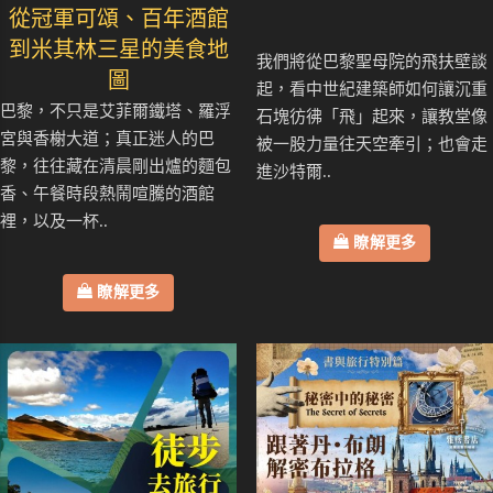
從冠軍可頌、百年酒館
到米其林三星的美食地
我們將從巴黎聖母院的飛扶壁談
圖
起，看中世紀建築師如何讓沉重
巴黎，不只是艾菲爾鐵塔、羅浮
石塊彷彿「飛」起來，讓教堂像
宮與香榭大道；真正迷人的巴
被一股力量往天空牽引；也會走
黎，往往藏在清晨剛出爐的麵包
進沙特爾..
香、午餐時段熱鬧喧騰的酒館
裡，以及一杯..
瞭解更多
瞭解更多