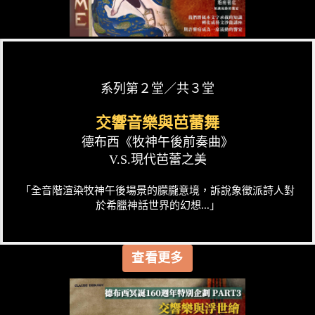
系列第２堂／共３堂
交響音樂與芭蕾舞
德布西《牧神午後前奏曲》
V.S.現代芭蕾之美
「全音階渲染牧神午後場景的朦朧意境，訴說象徵派詩人對
於希臘神話世界的幻想...」
查看更多