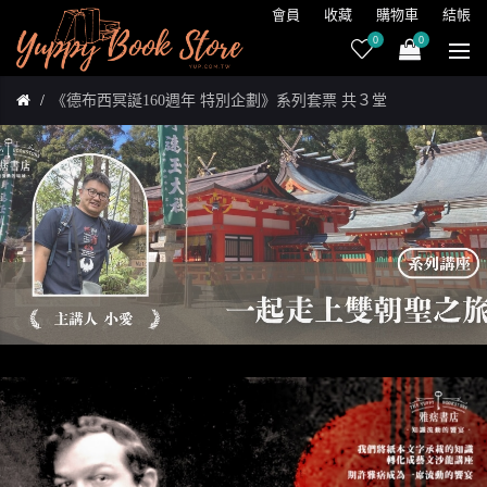
會員
收藏
購物車
結帳
0
0
《德布西冥誕160週年 特別企劃》系列套票 共３堂