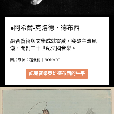
●阿希爾-克洛德・德布西
融合藝術與文學成就靈感，突破主流風
潮，開創二十世紀法國音樂。
圖片來源：
蹦藝術｜BONART
認識音樂英雄德布西的生平