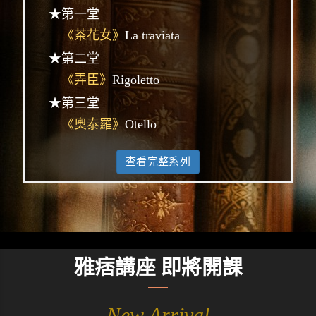
★第一堂
《茶花女》
La traviata
★第二堂
《弄臣》
Rigoletto
★第三堂
《奧泰羅》
Otello
查看完整系列
雅痞講座 即將開課
New Arrival