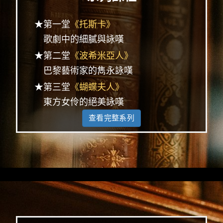
★第一堂
《托斯卡》
歌劇中的細膩與詠嘆
★第二堂
《波希米亞人》
巴黎藝術家的雋永詠嘆
★第三堂
《蝴蝶夫人》
東方女伶的絕美詠嘆
查看完整系列