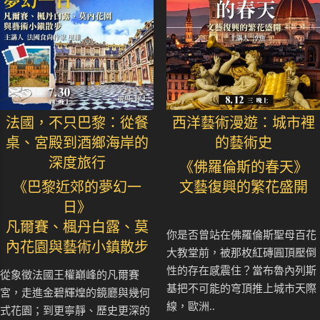
法國，不只巴黎：從餐
西洋藝術漫遊：城市裡
桌、宮殿到酒鄉海岸的
的藝術史
深度旅行
《佛羅倫斯的春天》
《巴黎近郊的夢幻一
文藝復興的繁花盛開
日》
凡爾賽、楓丹白露、莫
你是否曾站在佛羅倫斯聖母百花
內花園與藝術小鎮散步
大教堂前，被那枚紅磚圓頂壓倒
性的存在感震住？當布魯內列斯
從象徵法國王權巔峰的凡爾賽
基把不可能的穹頂推上城市天際
宮，走進金碧輝煌的鏡廳與幾何
線，歐洲..
式花園；到更寧靜、歷史更深的