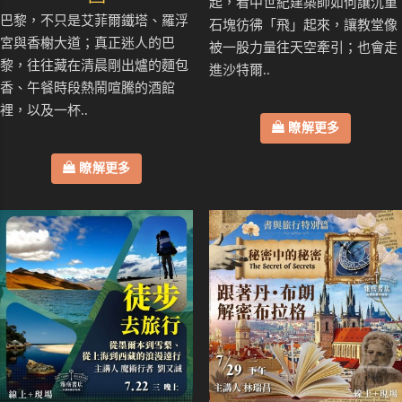
起，看中世紀建築師如何讓沉重
巴黎，不只是艾菲爾鐵塔、羅浮
石塊彷彿「飛」起來，讓教堂像
宮與香榭大道；真正迷人的巴
被一股力量往天空牽引；也會走
黎，往往藏在清晨剛出爐的麵包
進沙特爾..
香、午餐時段熱鬧喧騰的酒館
裡，以及一杯..
瞭解更多
瞭解更多