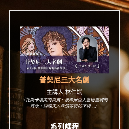
普契尼三大名劇
主講人 林仁斌
「托斯卡淒美的真實、波希米亞人藝術靈魂的
雋永、蝴蝶夫人深情等待的不悔…」
系列課程