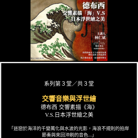
系列第３堂／共３堂
交響音樂與浮世繪
德布西 交響素描《海》
V.S.日本浮世繪之美
「迷戀於海洋的千變萬化與水波的光影，海浪不規則的拍岸
節奏與來回沖刷的音色...」