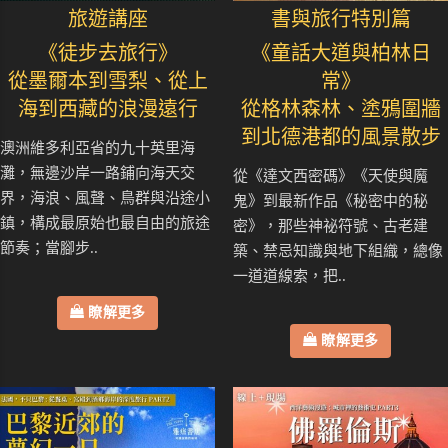
旅遊講座
書與旅行特別篇
《徒步去旅行》
《童話大道與柏林日
從墨爾本到雪梨、從上
常》
海到西藏的浪漫遠行
從格林森林、塗鴉圍牆
到北德港都的風景散步
澳洲維多利亞省的九十英里海
灘，無邊沙岸一路鋪向海天交
從《達文西密碼》《天使與魔
界，海浪、風聲、鳥群與沿途小
鬼》到最新作品《秘密中的秘
鎮，構成最原始也最自由的旅途
密》，那些神祕符號、古老建
節奏；當腳步..
築、禁忌知識與地下組織，總像
一道道線索，把..
瞭解更多
瞭解更多