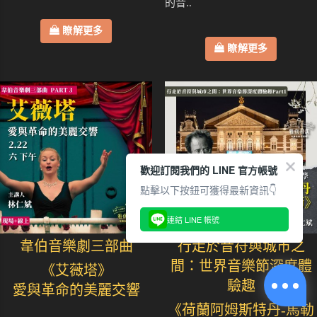
的音..
瞭解更多
瞭解更多
歡迎訂閱我們的 LINE 官方帳號
點擊以下按鈕可獲得最新資訊👇
連結 LINE 帳號
韋伯音樂劇三部曲
行走於音符與城市之
間：世界音樂節深度體
《艾薇塔》
驗趣
愛與革命的美麗交響
《荷蘭阿姆斯特丹-馬勒