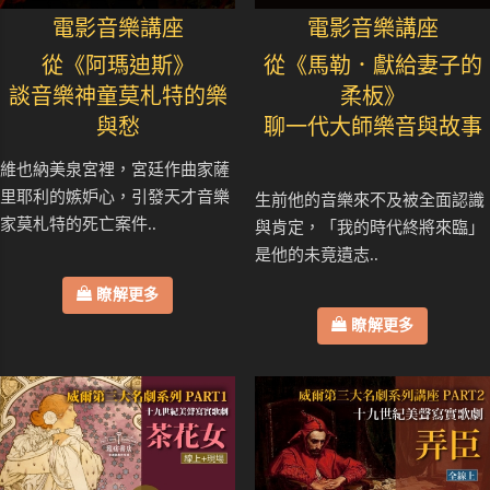
電影音樂講座
電影音樂講座
從《阿瑪迪斯》
從《馬勒．獻給妻子的
談音樂神童莫札特的樂
柔板》
與愁
聊一代大師樂音與故事
維也納美泉宮裡，宮廷作曲家薩
里耶利的嫉妒心，引發天才音樂
生前他的音樂來不及被全面認識
家莫札特的死亡案件..
與肯定，「我的時代終將來臨」
是他的未竟遺志..
瞭解更多
瞭解更多