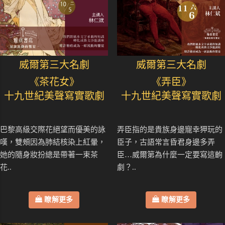
威爾第三大名劇
威爾第三大名劇
《茶花女》
《弄臣》
十九世紀美聲寫實歌劇
十九世紀美聲寫實歌劇
巴黎高級交際花絕望而優美的詠
弄臣指的是貴族身邊寵幸狎玩的
嘆，雙頰因為肺結核染上紅暈，
臣子，古語常言昏君身邊多弄
她的隨身妝扮總是帶著一束茶
臣…威爾第為什麼一定要寫這齣
花..
劇？..
瞭解更多
瞭解更多