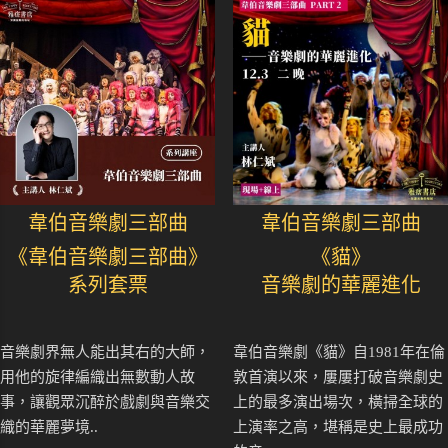
韋伯音樂劇三部曲
韋伯音樂劇三部曲
《韋伯音樂劇三部曲》
《貓》
系列套票
音樂劇的華麗進化
音樂劇界無人能出其右的大師，
韋伯音樂劇《貓》自1981年在倫
用他的旋律編織出無數動人故
敦首演以來，屢屢打破音樂劇史
事，讓觀眾沉醉於戲劇與音樂交
上的最多演出場次，橫掃全球的
織的華麗夢境..
上演率之高，堪稱是史上最成功