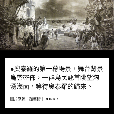
●奧泰羅的第一幕場景，舞台背景
烏雲密佈，一群島民翹首眺望洶
湧海面，等待奧泰羅的歸來。
圖片來源：
蹦藝術｜BONART