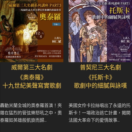
威爾第三大名劇
普契尼三大名劇
《奧泰羅》
《托斯卡》
十九世紀美聲寫實歌劇
歌劇中的細膩與詠嘆
轟動米蘭全城的奧泰羅首演！夾
美國女伶卡拉絲唱出了永遠的托
雜在猛烈的管弦樂怒吼之中，奧
斯卡！一場政治逃亡計畫，揭開
泰羅如英雄般凱旋而歸..
法國大革命下的愛情故事..