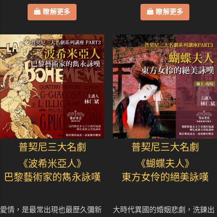
瞭解更多
瞭解更多
普契尼三大名劇
普契尼三大名劇
《波希米亞人》
《蝴蝶夫人》
巴黎藝術家的雋永詠嘆
東方女伶的絕美詠嘆
愛情，是最常出現也最歷久彌新
大時代異國的婚姻悲劇，洗鍊出