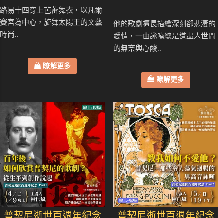
路易十四穿上芭蕾舞衣，以凡爾
賽宮為中心，旋舞太陽王的文藝
他的歌劇擅長描繪深刻卻悲淒的
時尚..
愛情，一曲詠嘆總是道盡人世間
的無奈與心酸..
瞭解更多
瞭解更多
普契尼逝世百週年紀念
普契尼逝世百週年紀念