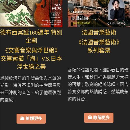
德布西冥誕160週年 特別
法國音樂藝術
企劃
《法國音樂藝術》
《交響音樂與浮世繪》
系列套票
交響素描「海」V.S.日本
浮世繪之美
香頌的暖語呢喃，細訴春日的玫
瑰人生，和秋日裡香榭麗舍大道
迷戀於海洋的千變萬化與水波的
的落葉；歌劇的絕美詠嘆，因吉
光影，海浪不規則的拍岸節奏與
普賽女郎的熱情誘惑，燃燒成永
來回沖刷的音色，給了他最強烈
遠的舞台..
的靈感..
瞭解更多
瞭解更多