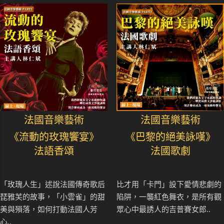
法國音樂藝術
法國音樂藝術
《流動的玫瑰饗宴》
《巴黎的絕美詠嘆》
法語香頌
法國歌劇
「玫瑰人生」述說法國傳奇歌后
比才用「卡門」設下愛情悲劇的
琵雅芙的故事，「小雲雀」的甜
陷阱，一襲紅色舞衣，是所有觀
美與殞落，如何打動法國人芳
眾心中最誘人的吉普賽女郎..
心..