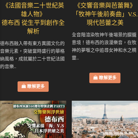
《法國音樂二十世紀英
《交響音樂與芭蕾舞》
雄人物》
「牧神午後前奏曲」V.S.
德布西 從生平到創作全
現代芭蕾之美
解析
全音階渲染牧神午後場景的朦朧
意境！德布西的浪漫樂音，在牧
德布西融入帶有東方異國文化的
神的夢囈之中追尋女神和水之精
音樂元素，突破當時盛行的華格
靈..
納風格，成就屬於二十世紀法國
的音樂..
瞭解更多
瞭解更多