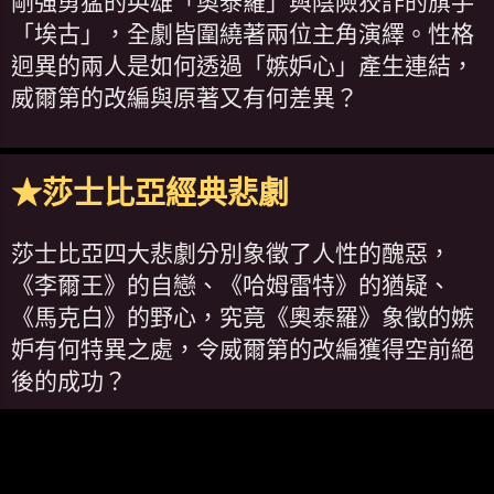
剛強勇猛的英雄「奧泰羅」與陰險狡詐的旗手
「埃古」，全劇皆圍繞著兩位主角演繹。性格
迥異的兩人是如何透過「嫉妒心」產生連結，
威爾第的改編與原著又有何差異？
★莎士比亞經典悲劇
莎士比亞四大悲劇分別象徵了人性的醜惡，
《李爾王》的自戀、《哈姆雷特》的猶疑、
《馬克白》的野心，究竟《奧泰羅》象徵的嫉
妒有何特異之處，令威爾第的改編獲得空前絕
後的成功？