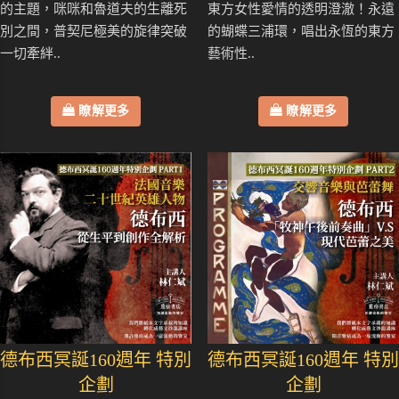
的主題，咪咪和魯道夫的生離死
東方女性愛情的透明澄澈！永遠
別之間，普契尼極美的旋律突破
的蝴蝶三浦環，唱出永恆的東方
一切牽絆..
藝術性..
瞭解更多
瞭解更多
德布西冥誕160週年 特別
德布西冥誕160週年 特別
企劃
企劃