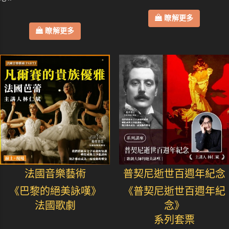
瞭解更多
瞭解更多
法國音樂藝術
普契尼逝世百週年紀念
《巴黎的絕美詠嘆》
《普契尼逝世百週年紀
法國歌劇
念》
系列套票