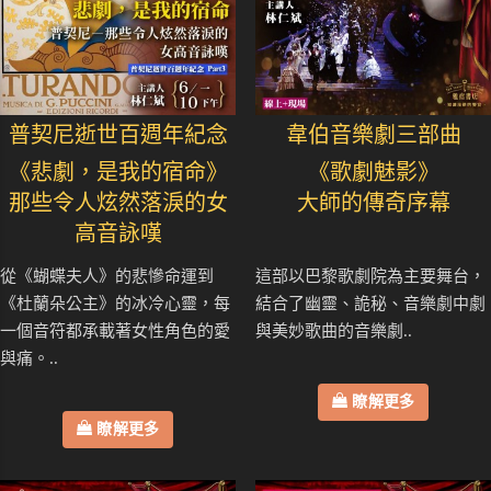
普契尼逝世百週年紀念
韋伯音樂劇三部曲
《悲劇，是我的宿命》
《歌劇魅影》
那些令人炫然落淚的女
大師的傳奇序幕
高音詠嘆
從《蝴蝶夫人》的悲慘命運到
這部以巴黎歌劇院為主要舞台，
《杜蘭朵公主》的冰冷心靈，每
結合了幽靈、詭秘、音樂劇中劇
一個音符都承載著女性角色的愛
與美妙歌曲的音樂劇..
與痛。..
瞭解更多
瞭解更多