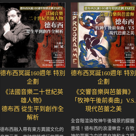
德布西冥誕160週年 特別
德布西冥誕160週年 特別
企劃
企劃
《法國音樂二十世紀英
《交響音樂與芭蕾舞》
雄人物》
「牧神午後前奏曲」V.S.
德布西 從生平到創作全
現代芭蕾之美
解析
全音階渲染牧神午後場景的朦朧
意境！德布西的浪漫樂音，在牧
德布西融入帶有東方異國文化的