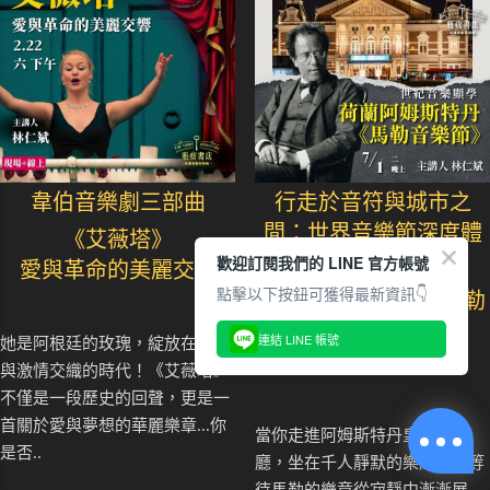
韋伯音樂劇三部曲
行走於音符與城市之
間：世界音樂節深度體
《艾薇塔》
歡迎訂閱我們的 LINE 官方帳號
驗趣
愛與革命的美麗交響
點擊以下按鈕可獲得最新資訊👇
《荷蘭阿姆斯特丹-馬勒
音樂節》
連結 LINE 帳號
她是阿根廷的玫瑰，綻放在權力
世紀音樂顯學
與激情交織的時代！《艾薇塔》
不僅是一段歷史的回聲，更是一
首關於愛與夢想的華麗樂章...你
當你走進阿姆斯特丹皇家音樂
是否..
廳，坐在千人靜默的樂席中，等