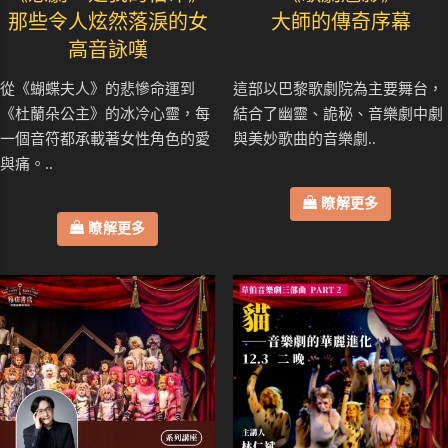
那些令人炫然落淚的女
大師的傳奇序幕
高音詠嘆
從《蝴蝶夫人》的悲慘命運到
這部以巴黎歌劇院為主要舞台，
《杜蘭朵公主》的冰冷心靈，每
結合了幽靈、詭秘、音樂劇中劇
一個音符都承載著女性角色的愛
與美妙歌曲的音樂劇..
與痛。..
瞭解更多
瞭解更多