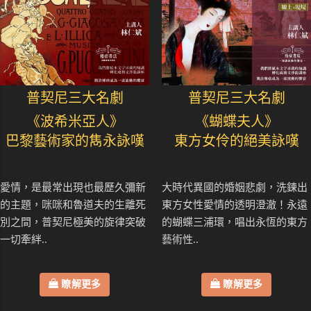
普契尼三大名劇
普契尼三大名劇
《波希米亞人》
《蝴蝶夫人》
巴黎藝術家的雋永詠嘆
東方女伶的絕美詠嘆
愛情，是最常出現也最歷久彌新
大時代異國的婚姻悲劇，洗鍊出
的主題，咪咪和魯道夫的生離死
東方女性愛情的透明澄澈！永遠
別之間，普契尼極美的旋律突破
的蝴蝶三浦環，唱出永恆的東方
一切牽絆..
藝術性..
瞭解更多
瞭解更多