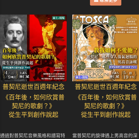
瞭解更多
普契尼逝世百週年紀念
普契尼逝世百週年紀念
《百年後，如何欣賞普
《百年後，如何欣賞普
契尼的歌劇？》
契尼的歌劇？》
從生平到創作說起
從生平到創作說起
通過對普契尼音樂風格和譜寫特
當普契尼的旋律遇上男高音的深