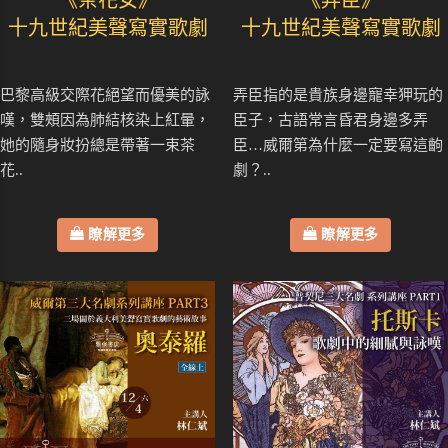
《茶花女》
《弄臣》
十九世紀美聲寫實歌劇
十九世紀美聲寫實歌劇
巴黎高級交際花絕望而優美的詠
弄臣指的是貴族身邊寵幸狎玩的
嘆，雙頰因為肺結核染上紅暈，
臣子，古語常言昏君身邊多弄
她的隨身妝扮總是帶著一束茶
臣…威爾第為什麼一定要寫這齣
花..
劇？..
瞭解更多
瞭解更多