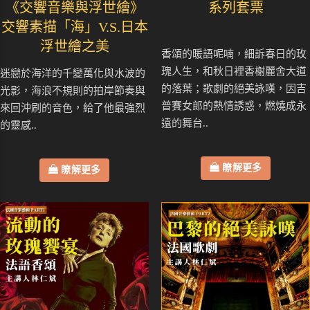
《交響音樂與浮世繪》
系列套票
交響素描「海」V.S.日本
浮世繪之美
香頌的暖語呢喃，細訴春日的玫
瑰人生，和秋日裡香榭麗舍大道
迷戀於海洋的千變萬化與水波的
的落葉；歌劇的絕美詠嘆，因吉
光影，海浪不規則的拍岸節奏與
普賽女郎的熱情誘惑，燃燒成永
來回沖刷的音色，給了他最強烈
遠的舞台..
的靈感..
瞭解更多
瞭解更多