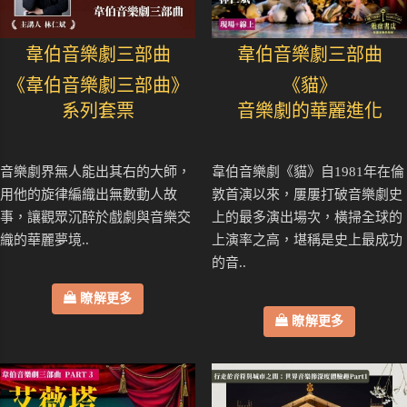
韋伯音樂劇三部曲
韋伯音樂劇三部曲
《韋伯音樂劇三部曲》
《貓》
系列套票
音樂劇的華麗進化
音樂劇界無人能出其右的大師，
韋伯音樂劇《貓》自1981年在倫
用他的旋律編織出無數動人故
敦首演以來，屢屢打破音樂劇史
事，讓觀眾沉醉於戲劇與音樂交
上的最多演出場次，橫掃全球的
織的華麗夢境..
上演率之高，堪稱是史上最成功
的音..
瞭解更多
瞭解更多