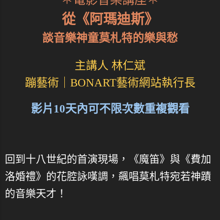
從《阿瑪迪斯》
談音樂神童莫札特的樂與愁
主講人 林仁斌
蹦藝術｜BONART藝術網站執行長
影片10天內可不限次數重複觀看
回到十八世紀的首演現場，《魔笛》與《費加
洛婚禮》的花腔詠嘆調，飆唱莫札特宛若神蹟
的音樂天才！