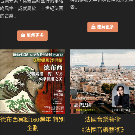
神的夢囈之中追尋女神和水之精
音樂元素，突破當時盛行的華格
靈..
納風格，成就屬於二十世紀法國
的音樂..
瞭解更多
瞭解更多
德布西冥誕160週年 特別
法國音樂藝術
企劃
《法國音樂藝術》