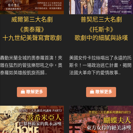
威爾第三大名劇
普契尼三大名劇
《奧泰羅》
《托斯卡》
十九世紀美聲寫實歌劇
歌劇中的細膩與詠嘆
轟動米蘭全城的奧泰羅首演！夾
美國女伶卡拉絲唱出了永遠的托
雜在猛烈的管弦樂怒吼之中，奧
斯卡！一場政治逃亡計畫，揭開
泰羅如英雄般凱旋而歸..
法國大革命下的愛情故事..
瞭解更多
瞭解更多