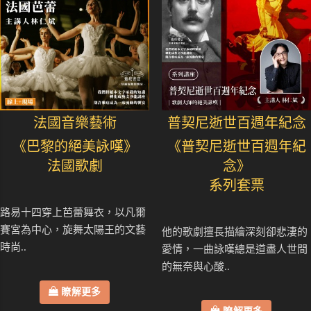
法國音樂藝術
普契尼逝世百週年紀念
《巴黎的絕美詠嘆》
《普契尼逝世百週年紀
法國歌劇
念》
系列套票
路易十四穿上芭蕾舞衣，以凡爾
賽宮為中心，旋舞太陽王的文藝
他的歌劇擅長描繪深刻卻悲淒的
時尚..
愛情，一曲詠嘆總是道盡人世間
的無奈與心酸..
瞭解更多