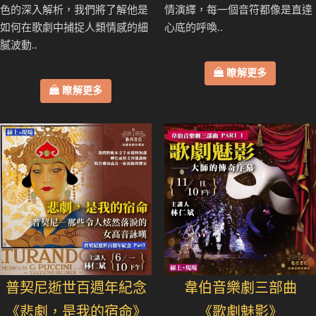
色的深入解析，我們將了解他是
情演繹，每一個音符都像是直達
如何在歌劇中捕捉人類情感的細
心底的呼喚..
膩波動..
瞭解更多
瞭解更多
普契尼逝世百週年紀念
韋伯音樂劇三部曲
《悲劇，是我的宿命》
《歌劇魅影》