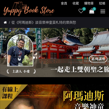
會員
收藏
購物車
結帳
0
0
從《阿瑪迪斯》談音樂神童莫札特的樂與愁