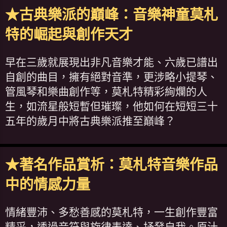
★古典樂派的巔峰：音樂神童莫札
特的崛起與創作天才
早在三歲就展現出非凡音樂才能、六歲已譜出
自創的曲目，擁有絕對音準，更涉略小提琴、
管風琴和樂曲創作等，莫札特精彩絢爛的人
生，如流星般短暫但璀璨，他如何在短短三十
五年的歲月中將古典樂派推至巔峰？
★著名作品賞析：莫札特音樂作品
中的情感力量
情緒豐沛、多愁善感的莫札特，一生創作豐富
精采，透過音符與旋律表達、抒發自我。原汁