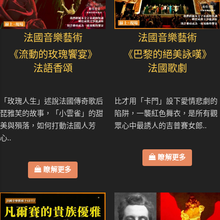
法國音樂藝術
法國音樂藝術
《流動的玫瑰饗宴》
《巴黎的絕美詠嘆》
法語香頌
法國歌劇
「玫瑰人生」述說法國傳奇歌后
比才用「卡門」設下愛情悲劇的
琵雅芙的故事，「小雲雀」的甜
陷阱，一襲紅色舞衣，是所有觀
美與殞落，如何打動法國人芳
眾心中最誘人的吉普賽女郎..
心..
瞭解更多
瞭解更多