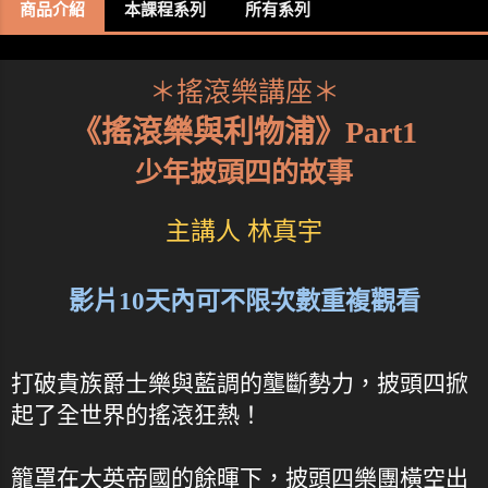
商品介紹
本課程系列
所有系列
＊搖滾樂講座＊
《搖滾樂與利物浦》Part1
少年披頭四的故事
主講人 林真宇
影片10天內可不限次數重複觀看
打破貴族爵士樂與藍調的壟斷勢力，披頭四掀
起了全世界的搖滾狂熱！
籠罩在大英帝國的餘暉下，披頭四樂團橫空出