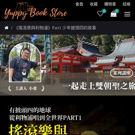
會員
收藏
購物車
結帳
0
0
《搖滾樂與利物浦》Part1 少年披頭四的故事