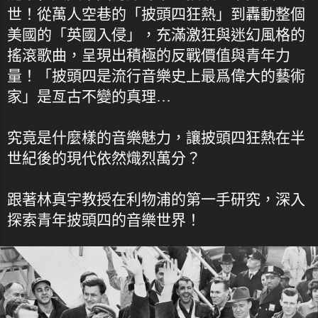
世！從萬人空巷的「披頭四狂熱」到轟動整個
美國的「英國入侵」，充滿激狂與迷幻風格的
搖滾歌曲，呈現出積極的反戰價值與青年力
量！「披頭四是流行音樂史上最爲偉大的藝術
家」是亙古不變的真理…
究竟是什麼樣的音樂魅力，讓披頭四狂熱在半
世紀後的現代依然熾烈萬分？
跟著林真宇教授在利物浦的第一手研究，深入
探索青年披頭四的音樂世界！