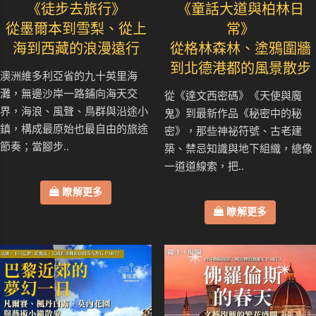
《徒步去旅行》
《童話大道與柏林日
從墨爾本到雪梨、從上
常》
海到西藏的浪漫遠行
從格林森林、塗鴉圍牆
到北德港都的風景散步
澳洲維多利亞省的九十英里海
灘，無邊沙岸一路鋪向海天交
從《達文西密碼》《天使與魔
界，海浪、風聲、鳥群與沿途小
鬼》到最新作品《秘密中的秘
鎮，構成最原始也最自由的旅途
密》，那些神祕符號、古老建
節奏；當腳步..
築、禁忌知識與地下組織，總像
一道道線索，把..
瞭解更多
瞭解更多