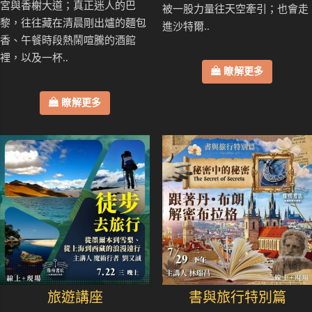
宮與香榭大道；真正迷人的巴
被一股力量往天空牽引；也會走
黎，往往藏在清晨剛出爐的麵包
進沙特爾..
香、午餐時段熱鬧喧騰的酒館
裡，以及一杯..
瞭解更多
瞭解更多
旅遊講座
書與旅行特別篇