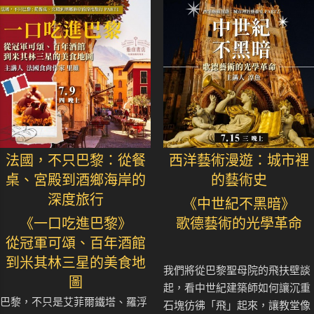
法國，不只巴黎：從餐
西洋藝術漫遊：城市裡
桌、宮殿到酒鄉海岸的
的藝術史
深度旅行
《中世紀不黑暗》
《一口吃進巴黎》
歌德藝術的光學革命
從冠軍可頌、百年酒館
到米其林三星的美食地
我們將從巴黎聖母院的飛扶壁談
圖
起，看中世紀建築師如何讓沉重
巴黎，不只是艾菲爾鐵塔、羅浮
石塊彷彿「飛」起來，讓教堂像