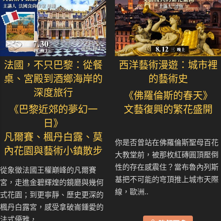
法國，不只巴黎：從餐
西洋藝術漫遊：城市裡
桌、宮殿到酒鄉海岸的
的藝術史
深度旅行
《佛羅倫斯的春天》
《巴黎近郊的夢幻一
文藝復興的繁花盛開
日》
凡爾賽、楓丹白露、莫
你是否曾站在佛羅倫斯聖母百花
內花園與藝術小鎮散步
大教堂前，被那枚紅磚圓頂壓倒
性的存在感震住？當布魯內列斯
從象徵法國王權巔峰的凡爾賽
基把不可能的穹頂推上城市天際
宮，走進金碧輝煌的鏡廳與幾何
線，歐洲..
式花園；到更寧靜、歷史更深的
楓丹白露宮，感受拿破崙鍾愛的
法式優雅，..