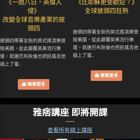
《一週八日，英倫入
《比耶穌更受歡迎？》
侵》
全球披頭四狂熱
改變全球音樂產業的披
頭四
披頭四帶著全新的英式搖滾樂登
陸美國，從此顛覆英美流行樂
披頭四帶著全新的英式搖滾樂登
壇，就連巴布狄倫也把民謠吉他
陸美國，從此顛覆英美流行樂
插上了電..
壇，就連巴布狄倫也把民謠吉他
插上了電..
瞭解更多
瞭解更多
雅痞講座 即將開課
查看所有線上講座