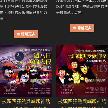
流行音樂史上最爲偉大的藝術
煙雨迷濛的港口，傳來Love Me
家！激狂與迷幻風格的搖滾歌
Do的溫潤旋律，披頭四樂團的傳
曲，積極的反戰價值與青年力
奇故事就此展開..
量..
瞭解更多
瞭解更多
披頭四狂熱與崛起神話
披頭四狂熱與崛起神話