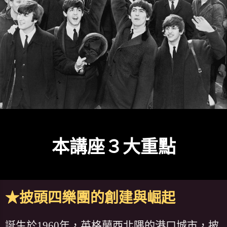
本講座３大重點
★披頭四樂團的創建與崛起
誕生於1960年，英格蘭西北隅的港口城市，披