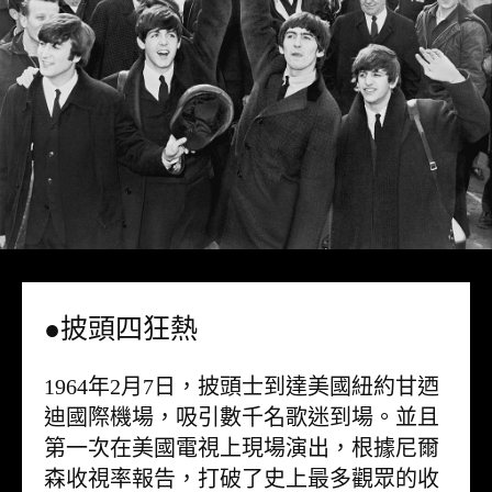
●披頭四狂熱
1964年2月7日，披頭士到達美國紐約甘迺
迪國際機場，吸引數千名歌迷到場。並且
第一次在美國電視上現場演出，根據尼爾
森收視率報告，打破了史上最多觀眾的收