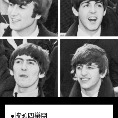
●披頭四樂團