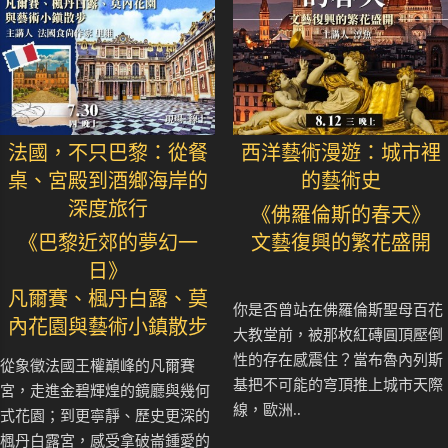
法國，不只巴黎：從餐
西洋藝術漫遊：城市裡
桌、宮殿到酒鄉海岸的
的藝術史
深度旅行
《佛羅倫斯的春天》
《巴黎近郊的夢幻一
文藝復興的繁花盛開
日》
凡爾賽、楓丹白露、莫
你是否曾站在佛羅倫斯聖母百花
內花園與藝術小鎮散步
大教堂前，被那枚紅磚圓頂壓倒
性的存在感震住？當布魯內列斯
從象徵法國王權巔峰的凡爾賽
基把不可能的穹頂推上城市天際
宮，走進金碧輝煌的鏡廳與幾何
線，歐洲..
式花園；到更寧靜、歷史更深的
楓丹白露宮，感受拿破崙鍾愛的