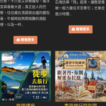
巴黎，不只是艾菲爾鐵塔、羅浮
石塊彷彿「飛」起來，讓教堂像
宮與香榭大道；真正迷人的巴
被一股力量往天空牽引；也會走
黎，往往藏在清晨剛出爐的麵包
進沙特爾..
香、午餐時段熱鬧喧騰的酒館
裡，以及一杯..
瞭解更多
瞭解更多