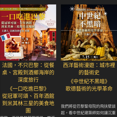
法國，不只巴黎：從餐
西洋藝術漫遊：城市裡
桌、宮殿到酒鄉海岸的
的藝術史
深度旅行
《中世紀不黑暗》
《一口吃進巴黎》
歌德藝術的光學革命
從冠軍可頌、百年酒館
到米其林三星的美食地
我們將從巴黎聖母院的飛扶壁談
圖
起，看中世紀建築師如何讓沉重