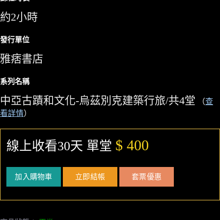
約2小時
發行單位
雅痞書店
系列名稱
中亞古蹟和文化-烏茲別克建築行旅/共4堂
（
查
看詳情
）
$ 400
線上收看30天 單堂
加入購物車
立即結帳
套票優惠