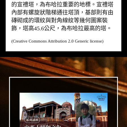
的宣禮塔，為布哈拉重要的地標。宣禮塔
內部有螺旋狀階梯通往塔頂，基部則有由
磚砌成的環紋與對角線紋等幾何圖案裝
飾，塔高45.6公尺，為布哈拉最高的塔。
(Creative Commons Attribution 2.0 Generic license)