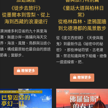
旅遊講座
書與旅行特別篇
《徒步去旅行》
《童話大道與柏林日
從墨爾本到雪梨、從上
常》
海到西藏的浪漫遠行
從格林森林、塗鴉圍牆
到北德港都的風景散步
澳洲維多利亞省的九十英里海
灘，無邊沙岸一路鋪向海天交
從《達文西密碼》《天使與魔
界，海浪、風聲、鳥群與沿途小
鬼》到最新作品《秘密中的秘
鎮，構成最原始也最自由的旅途
密》，那些神祕符號、古老建
節奏；當腳步..
築、禁忌知識與地下組織，總像
一道道線索，把..
瞭解更多
瞭解更多