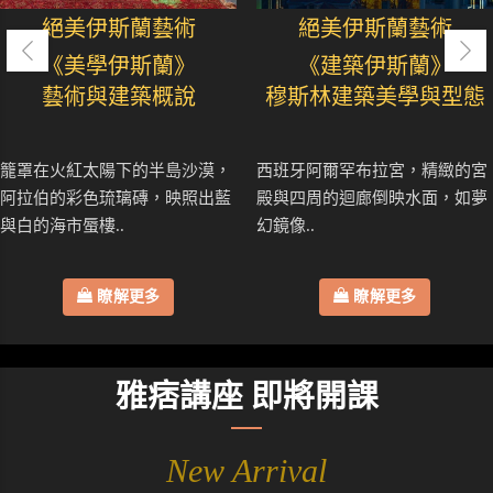
絕美伊斯蘭藝術
絕美伊斯蘭藝術
《美學伊斯蘭》
《建築伊斯蘭》
藝術與建築概說
穆斯林建築美學與型態
籠罩在火紅太陽下的半島沙漠，
西班牙阿爾罕布拉宮，精緻的宮
阿拉伯的彩色琉璃磚，映照出藍
殿與四周的迴廊倒映水面，如夢
與白的海市蜃樓..
幻鏡像..
瞭解更多
瞭解更多
雅痞講座 即將開課
New Arrival