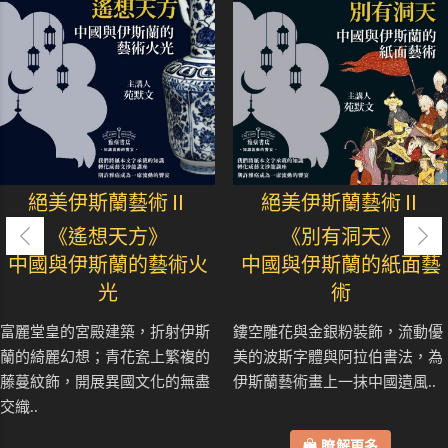
絕美伊斯蘭藝術Ⅱ
絕美伊斯蘭藝術Ⅱ
《遙想天方》
《別有洞天》
中國與伊斯蘭的藝術火
中國與伊斯蘭的紙面藝
光
術
富麗堂皇的宮殿建築，折射伊斯
鏤空雕花與金銀粉裝飾，流動優
蘭的綺麗幻想；青花瓷上繁複的
美的波斯字體與阿拉伯書法，為
藤蔓紋飾，開展異國文化的無盡
伊斯蘭藝術畫上一抹中國遺風..
交織..
瞭解更多