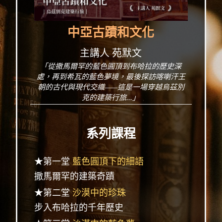
中亞古蹟和文化
主講人 苑默文
「從撒馬爾罕的藍色圓頂到布哈拉的歷史深
處，再到希瓦的藍色夢境，最後探訪喀喇汗王
朝的古代與現代交織——這是一場穿越烏茲別
克的建築行旅...」
系列課程
★第一堂
藍色圓頂下的細語
撒馬爾罕的建築奇蹟
★第二堂
沙漠中的珍珠
步入布哈拉的千年歷史