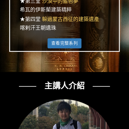
★第三堂
沙漠中的藍色夢
希瓦的伊斯蘭建築精粹
★第四堂
躲過蒙古西征的建築遺產
喀剌汗王朝遺珠
查看完整系列
─── 主講人介紹 ───