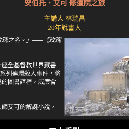
安伯托‧艾可 修道院之旅
主講人 林瑞昌
20年說書人
玫瑰之名。」——《玫瑰
一座全基督教世界藏書
一系列連環殺人事件，將
燒的圖書館裡，威廉會
大師艾可的解謎小說，