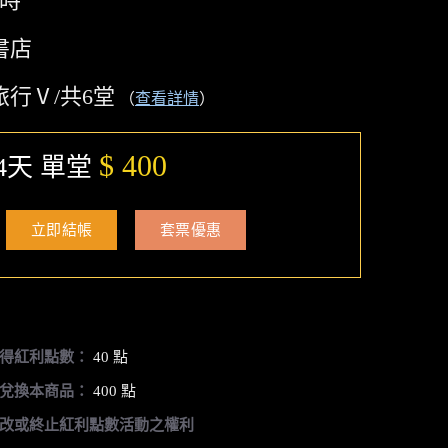
小時
書店
旅行Ⅴ/共6堂
（
查看詳情
）
$ 400
4天 單堂
立即結帳
套票優惠
得紅利點數：
40 點
兌換本商品：
400 點
改或終止紅利點數活動之權利