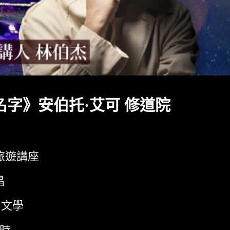
名字》安伯托·艾可 修道院
旅遊講座
昌
文學