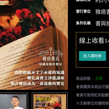
約2
雅痞
發行單位
書與
系列名稱
線上收看1
加入購物車
商品狀態：
正常
會員購買本商品可獲
會員可使用紅利點數
※主辦單位有隨時修