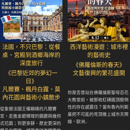
法國，不只巴黎：從餐
西洋藝術漫遊：城市裡
桌、宮殿到酒鄉海岸的
的藝術史
深度旅行
《佛羅倫斯的春天》
《巴黎近郊的夢幻一
文藝復興的繁花盛開
日》
凡爾賽、楓丹白露、莫
你是否曾站在佛羅倫斯聖母百花
內花園與藝術小鎮散步
大教堂前，被那枚紅磚圓頂壓倒
性的存在感震住？當布魯內列斯
從象徵法國王權巔峰的凡爾賽
基把不可能的穹頂推上城市天際
宮，走進金碧輝煌的鏡廳與幾何
線，歐洲..
式花園；到更寧靜、歷史更深的