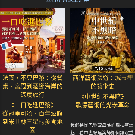
法國，不只巴黎：從餐
西洋藝術漫遊：城市裡
桌、宮殿到酒鄉海岸的
的藝術史
深度旅行
《中世紀不黑暗》
《一口吃進巴黎》
歌德藝術的光學革命
從冠軍可頌、百年酒館
到米其林三星的美食地
我們將從巴黎聖母院的飛扶壁談
圖
起，看中世紀建築師如何讓沉重