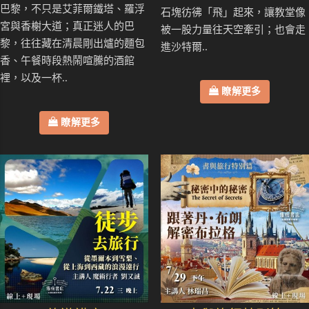
巴黎，不只是艾菲爾鐵塔、羅浮
石塊彷彿「飛」起來，讓教堂像
宮與香榭大道；真正迷人的巴
被一股力量往天空牽引；也會走
黎，往往藏在清晨剛出爐的麵包
進沙特爾..
香、午餐時段熱鬧喧騰的酒館
裡，以及一杯..
瞭解更多
瞭解更多