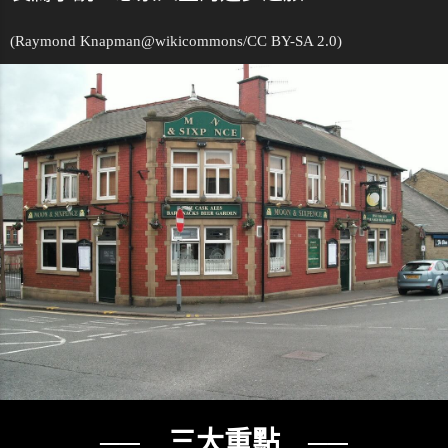
(Raymond Knapman@
wikicommons
/CC BY-SA 2.0)
── 三大重點 ──