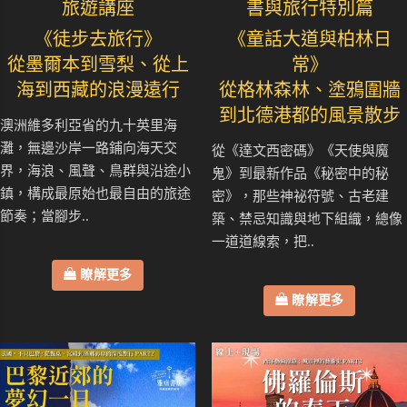
旅遊講座
書與旅行特別篇
《徒步去旅行》
《童話大道與柏林日
從墨爾本到雪梨、從上
常》
海到西藏的浪漫遠行
從格林森林、塗鴉圍牆
到北德港都的風景散步
澳洲維多利亞省的九十英里海
灘，無邊沙岸一路鋪向海天交
從《達文西密碼》《天使與魔
界，海浪、風聲、鳥群與沿途小
鬼》到最新作品《秘密中的秘
鎮，構成最原始也最自由的旅途
密》，那些神祕符號、古老建
節奏；當腳步..
築、禁忌知識與地下組織，總像
一道道線索，把..
瞭解更多
瞭解更多