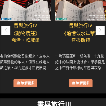
書與旅行Ⅳ
書與旅行Ⅳ
《動物農莊》
《追憶似水年華》
喬治・歐威爾
普魯斯特
老梅傑將動物召集起來，宣布人
一塊瑪德蓮和一縷茶香...十九世
類是動物的敵人，但是在趕走人
紀末的法國上流社會，舉手投足
類之後，權力遊戲才正要展開..
之中帶有什麼樣的華麗與哀愁..
瞭解更多
瞭解更多
書與旅行Ⅲ