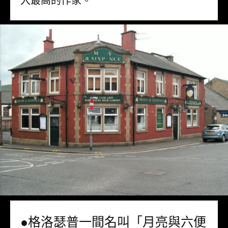
入最高的作家。
●格洛瑟普一間名叫「月亮與六便