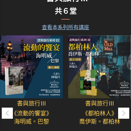
共６堂
查看本系列所有講座
書與旅行Ⅲ
書與旅行Ⅲ
《流動的饗宴》
《都柏林人》
海明威。巴黎
喬伊斯。都柏林