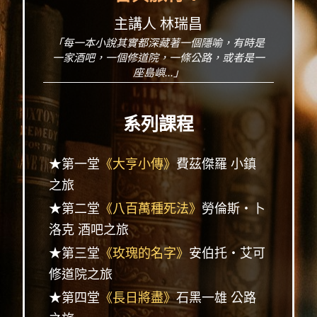
主講人 林瑞昌
「每一本小說其實都深藏著一個隱喻，有時是
一家酒吧，一個修道院，一條公路，或者是一
座島嶼...」
系列課程
★第一堂
《大亨小傳》
費茲傑羅 小鎮
之旅
★第二堂
《八百萬種死法》
勞倫斯‧卜
洛克 酒吧之旅
★第三堂
《玫瑰的名字》
安伯托‧艾可
修道院之旅
★第四堂
《長日將盡》
石黑一雄 公路