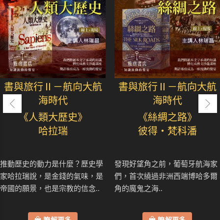
書與旅行Ⅱ－航向大航
書與旅行Ⅱ－航向大航
海時代
海時代
《人類大歷史》
《絲綢之路》
哈拉瑞
彼得・梵科潘
推動歷史的動力是什麼？歷史學
發現好望角之前，葡萄牙航海家
家哈拉瑞說，是金錢的氣味，是
們，首次繞過非洲西端博哈多爾
帝國的願景，也是宗教的信念..
角的魔鬼之海..