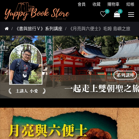
會員
收藏
購物車
結帳
0
0
《書與旅行Ⅴ》系列講座
《月亮與六便士》毛姆 島嶼之旅