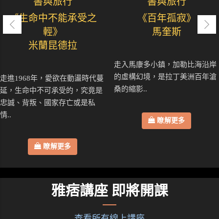
書與旅行
書與旅行
《生命中不能承受之
《百年孤寂》
輕》
馬奎斯
米蘭昆德拉
走入馬康多小鎮，加勒比海沿岸
的虛構幻境，是拉丁美洲百年滄
走進1968年，愛欲在動盪時代蔓
桑的縮影..
延，生命中不可承受的，究竟是
忠誠、背叛、國家存亡或是私
情..
瞭解更多
瞭解更多
雅痞講座 即將開課
查看所有線上講座