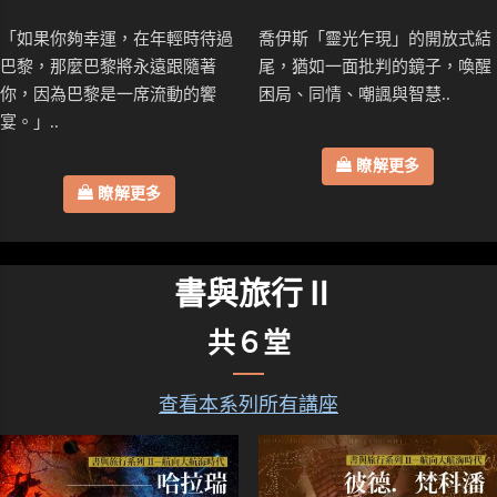
「如果你夠幸運，在年輕時待過
喬伊斯「靈光乍現」的開放式結
巴黎，那麼巴黎將永遠跟隨著
尾，猶如一面批判的鏡子，喚醒
你，因為巴黎是一席流動的饗
困局、同情、嘲諷與智慧..
宴。」..
瞭解更多
瞭解更多
書與旅行Ⅱ
共６堂
查看本系列所有講座