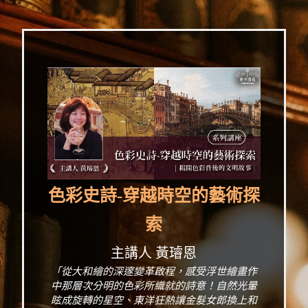
色彩史詩-穿越時空的藝術探
索
主講人 黃璿恩
「從大和繪的深邃變革啟程，感受浮世繪畫作
中那層次分明的色彩所織就的詩意！自然光暈
眩成旋轉的星空、東洋狂熱讓金髮女郎換上和