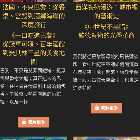
法國，不只巴黎：從餐
西洋藝術漫遊：城市裡
桌、宮殿到酒鄉海岸的
的藝術史
深度旅行
《中世紀不黑暗》
《一口吃進巴黎》
歌德藝術的光學革命
從冠軍可頌、百年酒館
到米其林三星的美食地
我們將從巴黎聖母院的飛扶壁談
圖
起，看中世紀建築師如何讓沉重
巴黎，不只是艾菲爾鐵塔、羅浮
石塊彷彿「飛」起來，讓教堂像
宮與香榭大道；真正迷人的巴
被一股力量往天空牽引；也會走
黎，往往藏在清晨剛出爐的麵包
進沙特爾..
香、午餐時段熱鬧喧騰的酒館
裡，以及一杯..
瞭解更多
瞭解更多