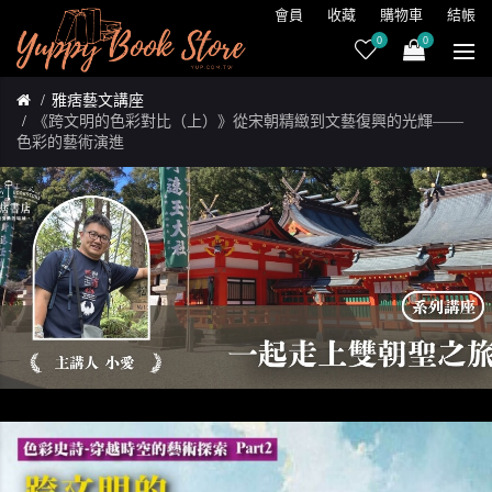
會員
收藏
購物車
結帳
0
0
雅痞藝文講座
《跨文明的色彩對比（上）》從宋朝精緻到文藝復興的光輝——
色彩的藝術演進