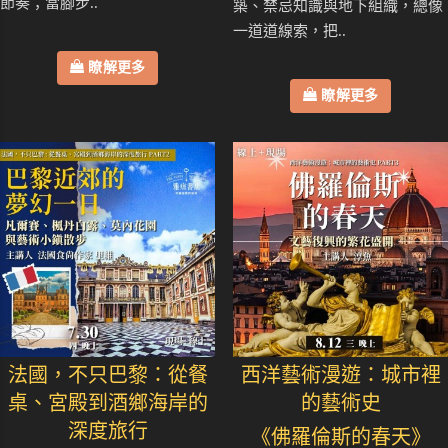
節奏；當腳步..
築、禁忌知識與地下組織，總像
一道道線索，把..
瞭解更多
瞭解更多
法國，不只巴黎：從餐
西洋藝術漫遊：城市裡
桌、宮殿到酒鄉海岸的
的藝術史
深度旅行
《佛羅倫斯的春天》