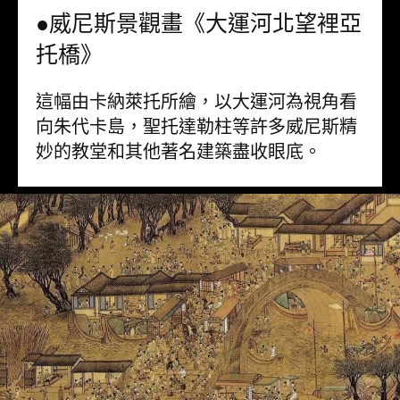
●威尼斯景觀畫《大運河北望裡亞
托橋》
這幅由卡納萊托所繪，以大運河為視角看
向朱代卡島，聖托達勒柱等許多威尼斯精
妙的教堂和其他著名建築盡收眼底。