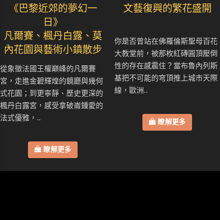
《巴黎近郊的夢幻一
文藝復興的繁花盛開
日》
凡爾賽、楓丹白露、莫
你是否曾站在佛羅倫斯聖母百花
內花園與藝術小鎮散步
大教堂前，被那枚紅磚圓頂壓倒
性的存在感震住？當布魯內列斯
從象徵法國王權巔峰的凡爾賽
基把不可能的穹頂推上城市天際
宮，走進金碧輝煌的鏡廳與幾何
線，歐洲..
式花園；到更寧靜、歷史更深的
楓丹白露宮，感受拿破崙鍾愛的
法式優雅，..
瞭解更多
瞭解更多