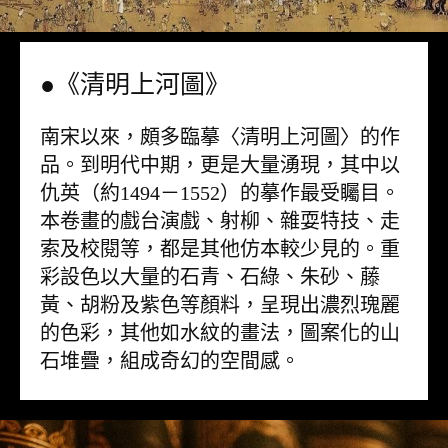
●《清明上河圖》
南宋以來，頗多臨摹〈清明上河圖〉的作
品。到明代中期，更是大量湧現，其中以
仇英（約1494－1552）的摹作最受矚目。
本卷畫的戲台演戲、射柳、雜耍特技、走
索及校閱等，都是其他仿本較少見的。重
彩設色以大量的石青、石綠、朱砂、藤
黃、胡粉及紫色等顏料，呈現出濃烈瑰麗
的色彩，其他如水紋的畫法，圖案化的山
石堆疊，組成奇幻的空間感。