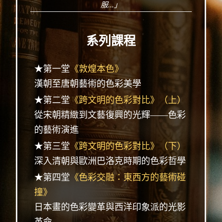
服...」
系列課程
★第一堂
《敦煌本色》
漢朝至唐朝藝術的色彩美學
★第二堂
《跨文明的色彩對比》（上）
從宋朝精緻到文藝復興的光輝——色彩
的藝術演進
★第三堂
《跨文明的色彩對比》（下）
深入清朝與歐洲巴洛克時期的色彩哲學
★第四堂
《色彩交融：東西方的藝術碰
撞》
日本畫的色彩變革與西洋印象派的光影