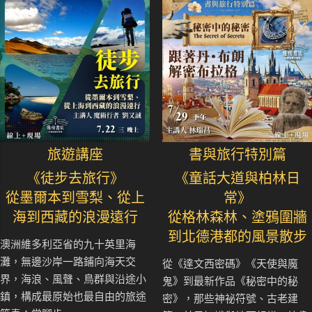
旅遊講座
書與旅行特別篇
《徒步去旅行》
《童話大道與柏林日
從墨爾本到雪梨、從上
常》
海到西藏的浪漫遠行
從格林森林、塗鴉圍牆
到北德港都的風景散步
澳洲維多利亞省的九十英里海
灘，無邊沙岸一路鋪向海天交
從《達文西密碼》《天使與魔
界，海浪、風聲、鳥群與沿途小
鬼》到最新作品《秘密中的秘
鎮，構成最原始也最自由的旅途
密》，那些神祕符號、古老建