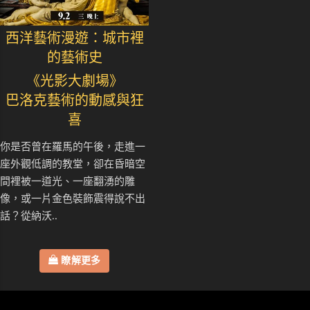
西洋藝術漫遊：城市裡
的藝術史
《光影大劇場》
巴洛克藝術的動感與狂
喜
你是否曾在羅馬的午後，走進一
座外觀低調的教堂，卻在昏暗空
間裡被一道光、一座翻湧的雕
像，或一片金色裝飾震得說不出
話？從納沃..
瞭解更多