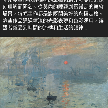
刻理解而聞名。從莫內的睡蓮到雷諾瓦的舞會
場景，每幅畫作都是對瞬間美好的永恆定格。
這些作品通過精湛的光影表現和色彩運用，讓
觀者感受到時間的流轉和生活的韻律...