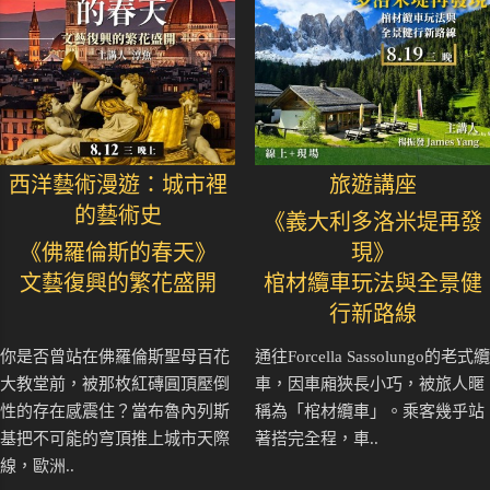
西洋藝術漫遊：城市裡
旅遊講座
的藝術史
《義大利多洛米堤再發
《佛羅倫斯的春天》
現》
文藝復興的繁花盛開
棺材纜車玩法與全景健
行新路線
你是否曾站在佛羅倫斯聖母百花
通往Forcella Sassolungo的老式纜
大教堂前，被那枚紅磚圓頂壓倒
車，因車廂狹長小巧，被旅人暱
性的存在感震住？當布魯內列斯
稱為「棺材纜車」。乘客幾乎站
基把不可能的穹頂推上城市天際
著搭完全程，車..
線，歐洲..