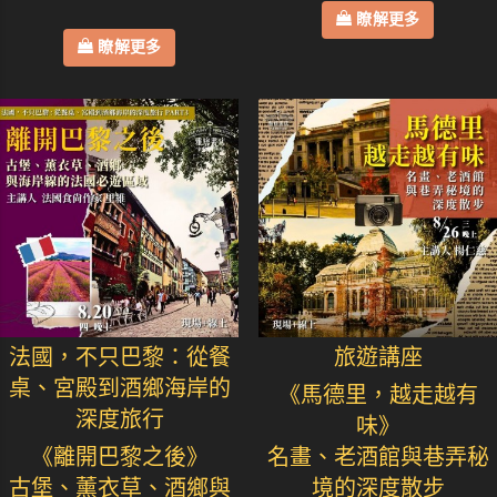
瞭解更多
瞭解更多
法國，不只巴黎：從餐
旅遊講座
桌、宮殿到酒鄉海岸的
《馬德里，越走越有
深度旅行
味》
《離開巴黎之後》
名畫、老酒館與巷弄秘
古堡、薰衣草、酒鄉與
境的深度散步