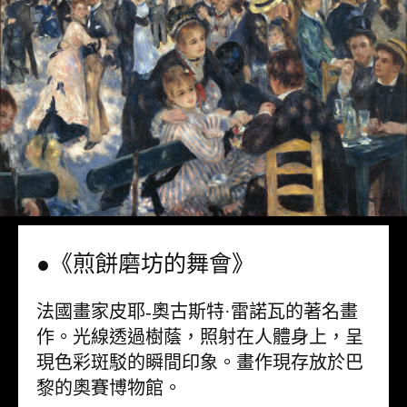
●《煎餅磨坊的舞會》
法國畫家皮耶-奧古斯特·雷諾瓦的著名畫
作。光線透過樹蔭，照射在人體身上，呈
現色彩斑駁的瞬間印象。畫作現存放於巴
黎的奧賽博物館。