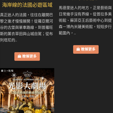
海岸線的法國必遊區域
馬德里迷人的地方，正是藝術與
日常幾乎沒有界線。從普拉多美
真正迷人的法國，往往在離開巴
術館、蘇菲亞王后藝術中心到提
黎之後才慢慢展開！從羅亞爾河
森－博內米薩美術館，短短步行
谷的古堡與單車路線，到普羅旺
範圍內，..
斯的薰衣草田與山城自駕；從布
列塔尼的..
瞭解更多
瞭解更多