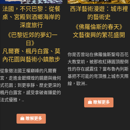
法國，不只巴黎：從餐
西洋藝術漫遊：城市裡
桌、宮殿到酒鄉海岸的
的藝術史
深度旅行
《佛羅倫斯的春天》
《巴黎近郊的夢幻一
文藝復興的繁花盛開
日》
凡爾賽、楓丹白露、莫
你是否曾站在佛羅倫斯聖母百花
內花園與藝術小鎮散步
大教堂前，被那枚紅磚圓頂壓倒
性的存在感震住？當布魯內列斯
從象徵法國王權巔峰的凡爾賽
基把不可能的穹頂推上城市天際
宮，走進金碧輝煌的鏡廳與幾何
線，歐洲..
式花園；到更寧靜、歷史更深的
楓丹白露宮，感受拿破崙鍾愛的
法式優雅，..
瞭解更多
瞭解更多