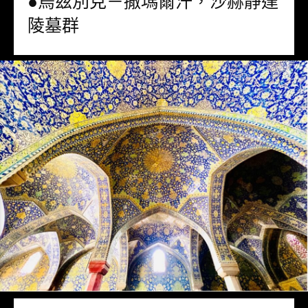
●烏茲別克－撒瑪爾汗，沙赫靜達
陵墓群