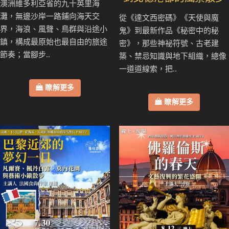
澳洲維多利亞省的九十英里海
灘，無邊沙岸一路鋪向海天交
從《達文西密碼》《天使與魔
界，海浪、風聲、鳥群與沿途小
鬼》到最新作品《秘密中的秘
鎮，構成最原始也最自由的旅途
密》，那些神祕符號、古老建
節奏；當腳步..
築、禁忌知識與地下組織，總像
一道道線索，把..
瞭解更多
瞭解更多