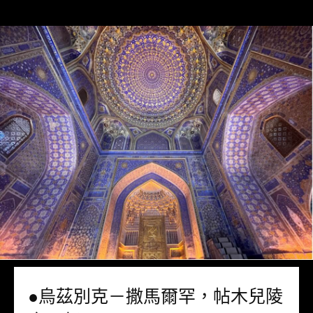
●烏茲別克－撒馬爾罕，帖木兒陵