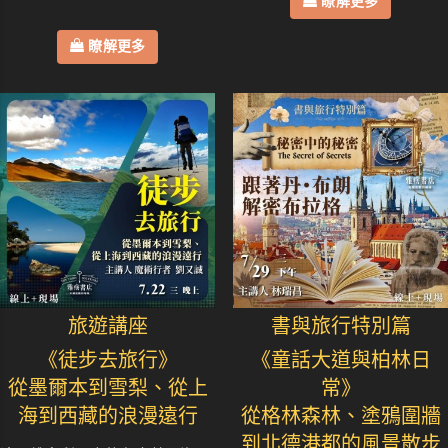
瞭解更多
瞭解更多
旅遊講座
書與旅行特別篇
《徒步去旅行》
《童話大道與柏林日
從墨爾本到雪梨、從上
常》
海到西藏的浪漫遠行
從格林森林、塗鴉圍牆
到北德港都的風景散步