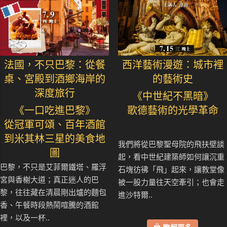
法國，不只巴黎：從餐
西洋藝術漫遊：城市裡
桌、宮殿到酒鄉海岸的
的藝術史
深度旅行
《中世紀不黑暗》
《一口吃進巴黎》
歌德藝術的光學革命
從冠軍可頌、百年酒館
到米其林三星的美食地
我們將從巴黎聖母院的飛扶壁談
圖
起，看中世紀建築師如何讓沉重
巴黎，不只是艾菲爾鐵塔、羅浮
石塊彷彿「飛」起來，讓教堂像
宮與香榭大道；真正迷人的巴
被一股力量往天空牽引；也會走
黎，往往藏在清晨剛出爐的麵包
進沙特爾..
香、午餐時段熱鬧喧騰的酒館
裡，以及一杯..