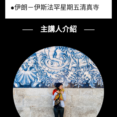
●伊朗－伊斯法罕星期五清真寺
── 主講人介紹 ──