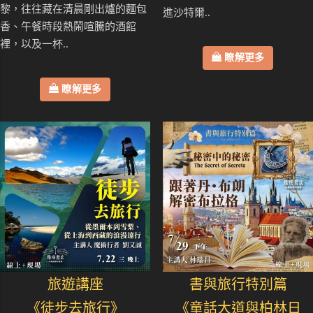
黎，往往藏在清晨剛出爐的麵包
進沙特爾..
香、午餐時段熱鬧喧騰的酒館
裡，以及一杯..
瞭解更多
瞭解更多
旅遊講座
書與旅行特別篇
《徒步去旅行》
《童話大道與柏林日