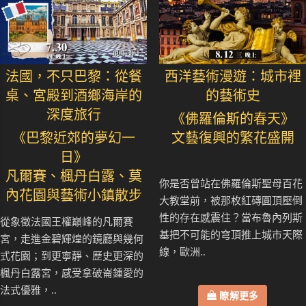
法國，不只巴黎：從餐
西洋藝術漫遊：城市裡
桌、宮殿到酒鄉海岸的
的藝術史
深度旅行
《佛羅倫斯的春天》
《巴黎近郊的夢幻一
文藝復興的繁花盛開
日》
凡爾賽、楓丹白露、莫
你是否曾站在佛羅倫斯聖母百花
內花園與藝術小鎮散步
大教堂前，被那枚紅磚圓頂壓倒
性的存在感震住？當布魯內列斯
從象徵法國王權巔峰的凡爾賽
基把不可能的穹頂推上城市天際
宮，走進金碧輝煌的鏡廳與幾何
線，歐洲..
式花園；到更寧靜、歷史更深的
楓丹白露宮，感受拿破崙鍾愛的
法式優雅，..
瞭解更多