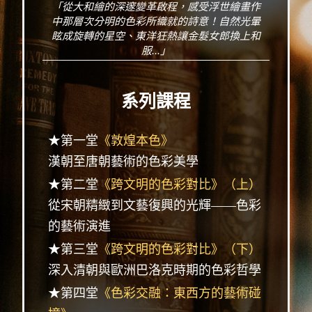
「從大和繪的深邃變革啟程，感受浮世繪畫作
中那層次分明的色彩所織就的詩意！自然光暈
眩成旋轉的星空、東洋狂熱讓金髮女郎換上和
服...」
系列課程
★第一堂
《敦煌本色》
漢朝至唐朝藝術的色彩美學
★第二堂
《跨文明的色彩對比》（上）
從宋朝精緻到文藝復興的光輝——色彩
的藝術演進
★第三堂
《跨文明的色彩對比》（下）
深入清朝與歐洲巴洛克時期的色彩哲學
★第四堂
《色彩交融：東西方的藝術碰