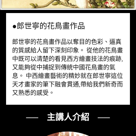
●郎世寧的花鳥畫作品
郎世寧的花鳥畫作品以奪目的色彩、逼真
的質感給人留下深刻印象。 從他的花鳥畫
中既可以清楚的看見西方繪畫技法的痕跡,
又能夠從中捕捉到傳統中國花鳥畫的氣
息。 中西繪畫藝術的精妙就在郎世寧這位
天才畫家的筆下融會貫通,帶給我們新奇而
又熟悉的感受。
── 主講人介紹 ──