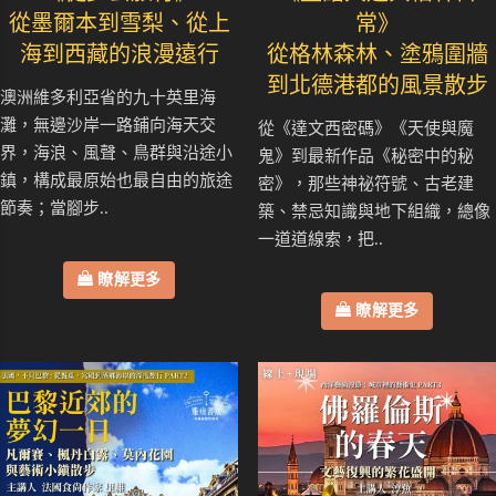
從墨爾本到雪梨、從上
常》
海到西藏的浪漫遠行
從格林森林、塗鴉圍牆
到北德港都的風景散步
澳洲維多利亞省的九十英里海
灘，無邊沙岸一路鋪向海天交
從《達文西密碼》《天使與魔
界，海浪、風聲、鳥群與沿途小
鬼》到最新作品《秘密中的秘
鎮，構成最原始也最自由的旅途
密》，那些神祕符號、古老建
節奏；當腳步..
築、禁忌知識與地下組織，總像
一道道線索，把..
瞭解更多
瞭解更多