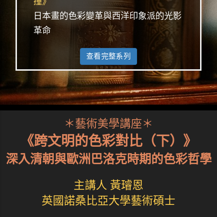
撞》
日本畫的色彩變革與西洋印象派的光影
革命
查看完整系列
＊藝術美學講座＊
《跨文明的色彩對比（下）》
深入清朝與歐洲巴洛克時期的色彩哲學
主講人 黃璿恩
英國諾桑比亞大學藝術碩士