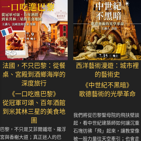
法國，不只巴黎：從餐
西洋藝術漫遊：城市裡
桌、宮殿到酒鄉海岸的
的藝術史
深度旅行
《中世紀不黑暗》
《一口吃進巴黎》
歌德藝術的光學革命
從冠軍可頌、百年酒館
到米其林三星的美食地
我們將從巴黎聖母院的飛扶壁談
圖
起，看中世紀建築師如何讓沉重
巴黎，不只是艾菲爾鐵塔、羅浮
石塊彷彿「飛」起來，讓教堂像
宮與香榭大道；真正迷人的巴
被一股力量往天空牽引；也會走