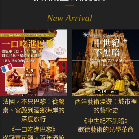
New Arrival
法國，不只巴黎：從餐
西洋藝術漫遊：城市裡
桌、宮殿到酒鄉海岸的
的藝術史
深度旅行
《中世紀不黑暗》
《一口吃進巴黎》
歌德藝術的光學革命
從冠軍可頌、百年酒館