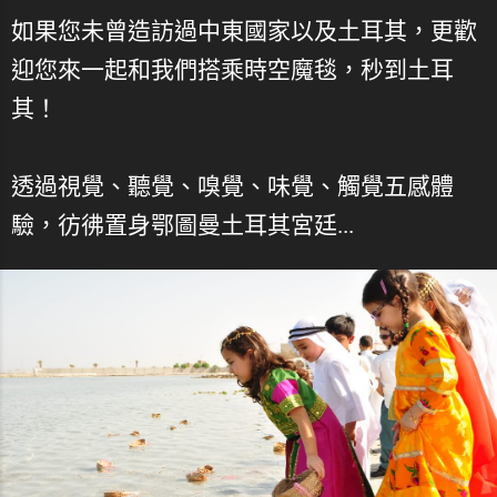
如果您未曾造訪過中東國家以及土耳其，更歡
迎您來一起和我們搭乘時空魔毯，秒到土耳
其！
透過視覺、聽覺、嗅覺、味覺、觸覺五感體
驗，彷彿置身鄂圖曼土耳其宮廷...