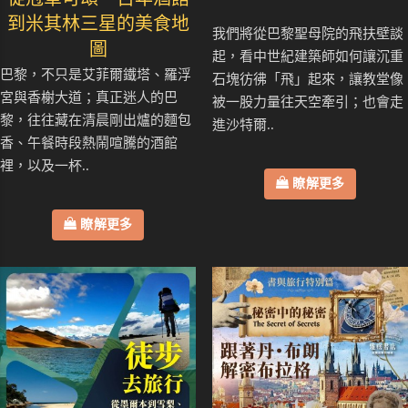
到米其林三星的美食地
我們將從巴黎聖母院的飛扶壁談
圖
起，看中世紀建築師如何讓沉重
巴黎，不只是艾菲爾鐵塔、羅浮
石塊彷彿「飛」起來，讓教堂像
宮與香榭大道；真正迷人的巴
被一股力量往天空牽引；也會走
黎，往往藏在清晨剛出爐的麵包
進沙特爾..
香、午餐時段熱鬧喧騰的酒館
裡，以及一杯..
瞭解更多
瞭解更多