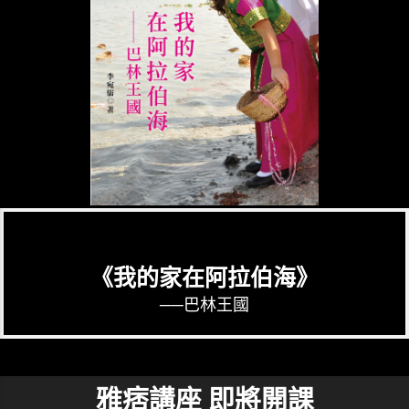
《我的家在阿拉伯海》
──巴林王國
雅痞講座 即將開課