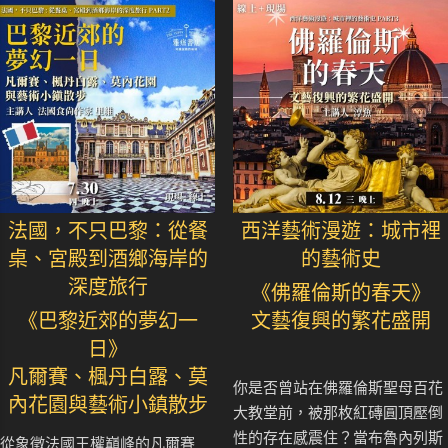
法國，不只巴黎：從餐
西洋藝術漫遊：城市裡
桌、宮殿到酒鄉海岸的
的藝術史
深度旅行
《佛羅倫斯的春天》
《巴黎近郊的夢幻一
文藝復興的繁花盛開
日》
凡爾賽、楓丹白露、莫
你是否曾站在佛羅倫斯聖母百花
內花園與藝術小鎮散步
大教堂前，被那枚紅磚圓頂壓倒
性的存在感震住？當布魯內列斯
從象徵法國王權巔峰的凡爾賽