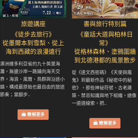
旅遊講座
書與旅行特別篇
《徒步去旅行》
《童話大道與柏林日
從墨爾本到雪梨、從上
常》
海到西藏的浪漫遠行
從格林森林、塗鴉圍牆
到北德港都的風景散步
澳洲維多利亞省的九十英里海
灘，無邊沙岸一路鋪向海天交
從《達文西密碼》《天使與魔
界，海浪、風聲、鳥群與沿途小
鬼》到最新作品《秘密中的秘
鎮，構成最原始也最自由的旅途
密》，那些神祕符號、古老建
節奏；當腳步..
築、禁忌知識與地下組織，總像
一道道線索，把..
瞭解更多
瞭解更多