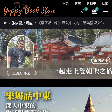
會員
收藏
購物車
結帳
0
0
雅痞藝文講座
《樂舞話中東》深入中東的生活與藝術文化