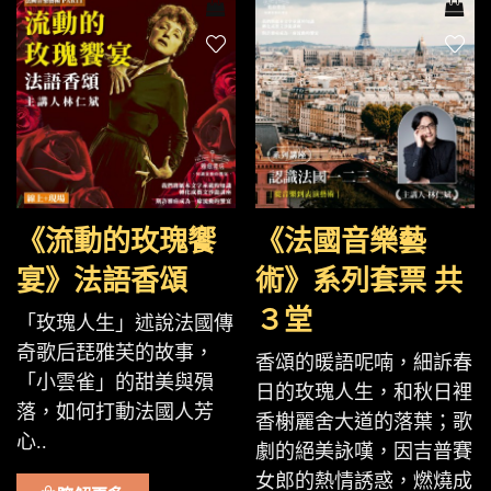
《流動的玫瑰饗
《法國音樂藝
宴》法語香頌
術》系列套票 共
３堂
「玫瑰人生」述說法國傳
奇歌后琵雅芙的故事，
香頌的暖語呢喃，細訴春
「小雲雀」的甜美與殞
日的玫瑰人生，和秋日裡
落，如何打動法國人芳
香榭麗舍大道的落葉；歌
心..
劇的絕美詠嘆，因吉普賽
女郎的熱情誘惑，燃燒成