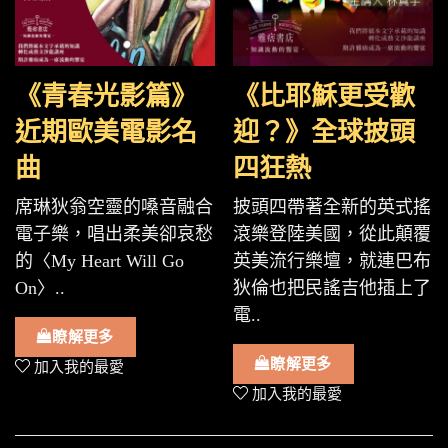
《青春光影篇》
《比耶穌更受歡
近期歐美電影名
迎？》全球披頭
曲
四狂熱
席琳狄翁空靈的嗓音融合
披頭四帶著全新的英式搖
電子樂，唱出柔美卻哀愁
滾樂登陸美國，從此顛覆
的〈My Heart Will Go
英美流行樂壇，就連巴布
On〉..
狄倫也把民謠吉他插上了
電..
瞭解更多
瞭解更多
加入我的最愛
加入我的最愛