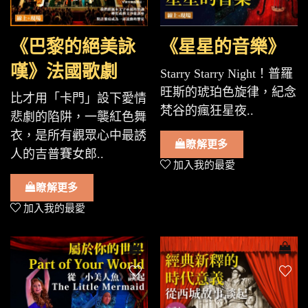
《巴黎的絕美詠
《星星的音樂》
嘆》法國歌劇
Starry Starry Night！普羅
旺斯的琥珀色旋律，紀念
比才用「卡門」設下愛情
梵谷的瘋狂星夜..
悲劇的陷阱，一襲紅色舞
衣，是所有觀眾心中最誘
瞭解更多
人的吉普賽女郎..
加入我的最愛
瞭解更多
加入我的最愛