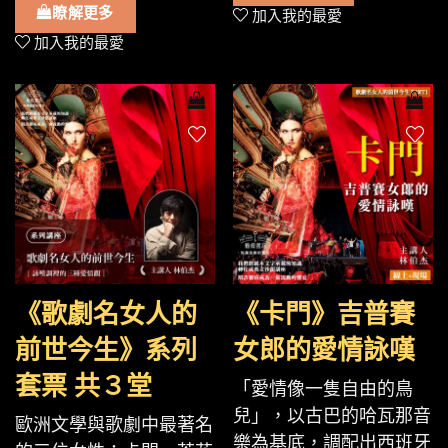
瞭解更多
加入我的最愛
加入我的最愛
《歌劇名女人的
《卡門》吉普賽
前世今生》系列
女郎的愛情詠嘆
套票 共３堂
「愛情像一隻自由的鳥
兒」，以古巴的哈瓦那音
歐洲文學與歌劇中最著名
樂為基底，調配出西班牙