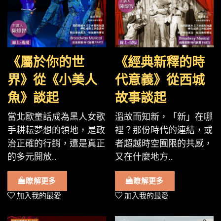
《屬於你的世
《經典新釋的時
界》從《小美人
代意義》從西城
魚》談起
故事談起
當北歐童話成為黑人女歌
溫故而知新，「新」在哪
手耕耘夢想的領地，是政
裡？那份時代的連結，或
治正確的行銷，還是真正
者超越時空囿限的共感，
的多元開放..
又在什麼地方..
瞭解更多
瞭解更多
加入我的最愛
加入我的最愛