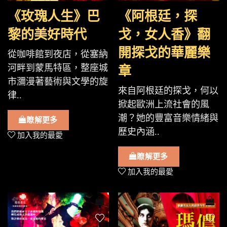
《玫瑰人生》巴
《阿根廷，探
黎的美好時代
戈，女人香》翻
開探戈的華麗樂
從咖啡館到夜店，從塞納
河畔到蒙馬特區，整座城
章
市瀰漫著藝術與文學的旋
來自阿根廷的探戈，何以
律..
掀起歐洲上流社會的風
潮？她的豐富音樂情緒與
瞭解更多
歷史內涵..
加入我的最愛
瞭解更多
加入我的最愛