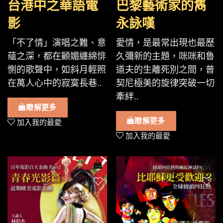
台港中之華語電
巴黎藝術家的雋
影
永詠嘆
「不了情」演唱之難、意
愛情，是最常出現也最歷
蘊之深，都在顧媚纏綿悱
久彌新的主題，咪咪和魯
惻的歌聲中，如斜月輕照
道夫的生離死別之間，普
在萬人心中的寂寞長巷..
契尼極美的旋律突破一切
牽絆..
瞭解更多
瞭解更多
加入我的最愛
加入我的最愛