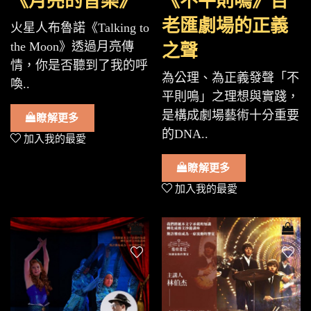
《月亮的音樂》
《不平則鳴》百
老匯劇場的正義
火星人布魯諾《Talking to
the Moon》透過月亮傳
之聲
情，你是否聽到了我的呼
為公理、為正義發聲「不
喚..
平則鳴」之理想與實踐，
是構成劇場藝術十分重要
瞭解更多
的DNA..
加入我的最愛
瞭解更多
加入我的最愛