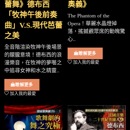
蕾舞》德布西
奧義》
「牧神午後前奏
The Phantom of the
Opera！華麗水晶燈掉
曲」V.S.現代芭蕾
落，搖撼觀眾席的動魄驚
之美
心..
全音階渲染牧神午後場景
瞭解更多
的朦朧意境！德布西的浪
漫樂音，在牧神的夢囈之
加入我的最愛
中追尋女神和水之精靈..
瞭解更多
加入我的最愛