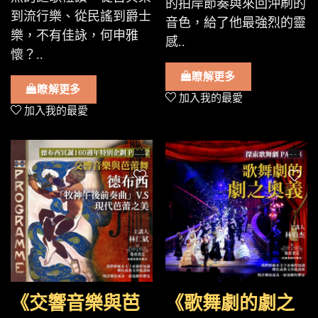
的拍岸節奏與來回沖刷的
到流行樂、從民謠到爵士
音色，給了他最強烈的靈
樂，不有佳詠，何申雅
感..
懷？..
瞭解更多
瞭解更多
加入我的最愛
加入我的最愛
《交響音樂與芭
《歌舞劇的劇之