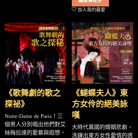
瞭解更多
加入我的最愛
《歌舞劇的歌之
《蝴蝶夫人》東
探祕》
方女伶的絕美詠
嘆
Notre-Dame de Paris！三
個男人分別唱出他們對艾
大時代異國的婚姻悲劇，
絲梅拉達的愛慕與遐想，
洗鍊出東方女性愛情的透