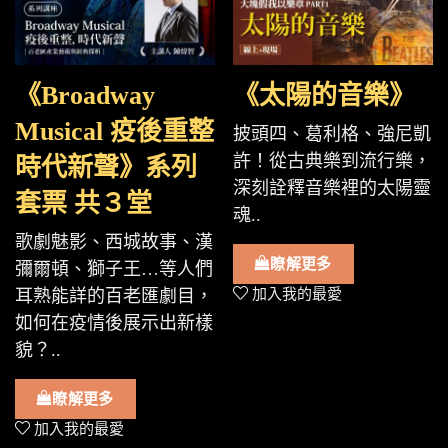
《Broadway
《太陽的音樂》
Musical 疫後重整
披頭四、葛利格、強尼凱
許！從古典樂到流行樂，
時代新聲》系列
深刻詮釋音樂裡的太陽靈
套票 共３堂
魂..
歌劇魅影、西城故事、漢
瞭解更多
彌爾頓、獅子王…等人們
耳熟能詳的百老匯劇目，
加入我的最愛
如何在疫情後展示出新樣
貌？..
瞭解更多
加入我的最愛