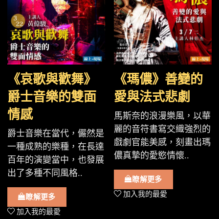
《哀歌與歡舞》
《瑪儂》善變的
爵士音樂的雙面
愛與法式悲劇
情感
馬斯奈的浪漫樂風，以華
麗的音符書寫交織強烈的
爵士音樂在當代，儼然是
戲劇官能美感，刻畫出瑪
一種成熟的樂種，在長達
儂真摯的愛慾情懷..
百年的演變當中，也發展
出了多種不同風格..
瞭解更多
加入我的最愛
瞭解更多
加入我的最愛