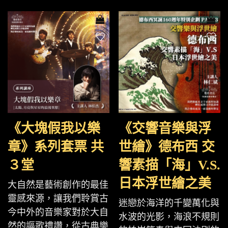
《大塊假我以樂
《交響音樂與浮
章》系列套票 共
世繪》德布西 交
３堂
響素描「海」V.S.
日本浮世繪之美
大自然是藝術創作的最佳
靈感來源，讓我們聆賞古
迷戀於海洋的千變萬化與
今中外的音樂家對於大自
水波的光影，海浪不規則
然的謳歌禮讚，從古典樂