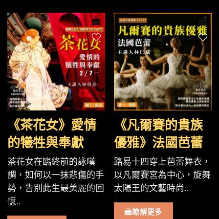
《茶花女》愛情
《凡爾賽的貴族
的犧牲與奉獻
優雅》法國芭蕾
茶花女在臨終前的詠嘆
路易十四穿上芭蕾舞衣，
調，如何以一抹悲傷的手
以凡爾賽宮為中心，旋舞
勢，告別此生最美麗的回
太陽王的文藝時尚..
憶..
瞭解更多