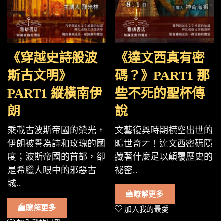
《穿越史詩般波
《達文西真有密
斯古文明》
碼？》PART1 那
PART1 縱橫南伊
些不死的聖杯傳
朗
說
乘載古波斯帝國的榮光，
文藝復興時期橫空出世的
伊朗被譽為詩和玫瑰的國
曠世奇才！達文西密碼隱
度；波斯帝國的首都，卻
藏著什麼足以顛覆歷史的
是希臘人眼中的邪惡古
祕密..
城..
瞭解更多
瞭解更多
加入我的最愛