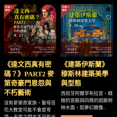
《達文西真有密
《建築伊斯蘭》
碼？》PART2 麥
穆斯林建築美學
第奇豪門恩怨與
與型態
不朽藝術
西班牙阿爾罕布拉宮，精
緻的宮殿與四周的迴廊倒
沒有麥第奇家族，聖母百
映水面，如夢幻鏡像..
花大教堂可能不會是穹