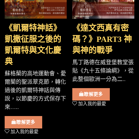
《凱爾特神話》
《達文西真有密
凱撒征服之後的
碼？》PART3 神
凱爾特與文化慶
與神的戰爭
典
馬丁路德在威登堡教堂張
貼《九十五條論綱》，從
蘇格蘭的高地運動會、愛
此整個歐洲一分為二..
爾蘭的聖派翠克節，轉化
過後的凱爾特神話與傳
瞭解更多
說，以節慶的方式保存下
加入我的最愛
來…..
瞭解更多
加入我的最愛