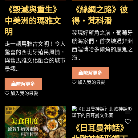
《毀滅與重生》
《絲綢之路》彼
中美洲的瑪雅文
得・梵科潘
明
發現好望角之前，葡萄牙
航海家們，首次繞過非洲
走一趟馬雅古文明！令人
西端博哈多爾角的魔鬼之
驚喜的西班牙殖民風情，
海..
與舊馬雅文化融合的城市
景觀..
瞭解更多
加入我的最愛
瞭解更多
加入我的最愛
《日耳曼神話》