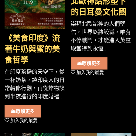
北歐神話形塑下
的日耳曼文化圈
崇拜北歐諸神的人們堅
信，世界終將毀滅，唯有
《美食印度》流
不停戰鬥，才能進入英靈
著牛奶與蜜的美
殿堂得到永恆..
食哲學
瞭解更多
在印度茶攤的天空下，從
加入我的最愛
一杯奶茶，談印度人的日
常轉修行觀，再從炸物談
到半夜進行的印度婚禮..
瞭解更多
加入我的最愛