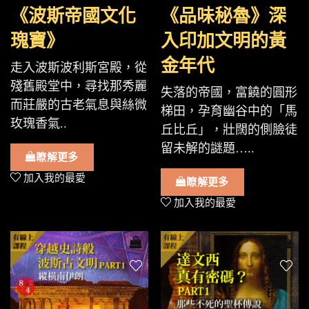
《波斯帝國文化
《品味秘魯》深
瑰寶》
入印加文明的黃
金年代
走入波斯波利斯宮殿，從
殘舊殿堂中，尋找那秀麗
失落的帝國，富饒的圓形
而莊嚴的古老氣息與絲微
梯田，孕育幽谷中的「馬
玫瑰香氣..
丘比丘」，壯闊的側臉徒
留未解的謎題…..
瞭解更多
加入我的最愛
瞭解更多
加入我的最愛