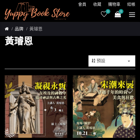
會員
收藏
購物車
結帳
0
0
品牌
黃璿恩
黃璿恩