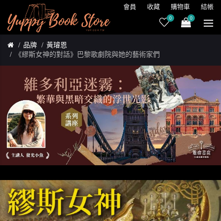
會員
收藏
購物車
結帳
0
0
品牌
黃璿恩
《繆斯女神的對話》巴黎歌劇院與她的藝術家們