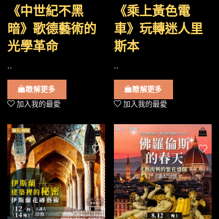
《中世紀不黑
《乘上黃色電
暗》歌德藝術的
車》玩轉迷人里
光學革命
斯本
..
..
瞭解更多
瞭解更多
加入我的最愛
加入我的最愛