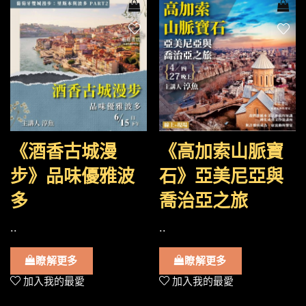
《酒香古城漫
《高加索山脈寶
步》品味優雅波
石》亞美尼亞與
多
喬治亞之旅
..
..
瞭解更多
瞭解更多
加入我的最愛
加入我的最愛