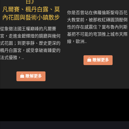
日》
凡爾賽、楓丹白露、莫
你是否曾站在佛羅倫斯聖母百花
內花園與藝術小鎮散步
大教堂前，被那枚紅磚圓頂壓倒
性的存在感震住？當布魯內列斯
從象徵法國王權巔峰的凡爾賽
基把不可能的穹頂推上城市天際
宮，走進金碧輝煌的鏡廳與幾何
線，歐洲..
式花園；到更寧靜、歷史更深的
楓丹白露宮，感受拿破崙鍾愛的
法式優雅，..
瞭解更多
瞭解更多