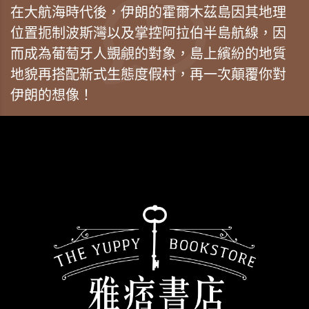
在大航海時代後，伊朗的霍爾木茲島因其地理
位置扼制波斯灣以及掌控阿拉伯半島航線，因
而成為葡萄牙人覬覦的對象，島上繽紛的地質
地貌再搭配新式生態度假村，再一次顛覆你對
伊朗的想像！