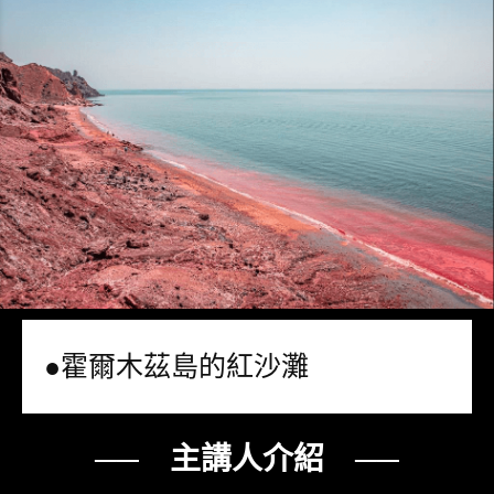
●霍爾木茲島的紅沙灘
── 主講人介紹 ──