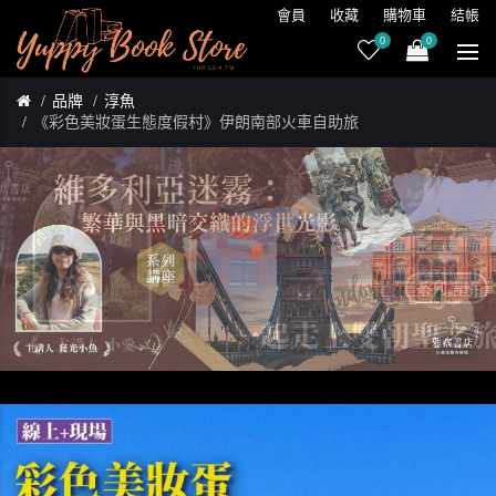
會員
收藏
購物車
結帳
0
0
品牌
淳魚
《彩色美妝蛋生態度假村》伊朗南部火車自助旅