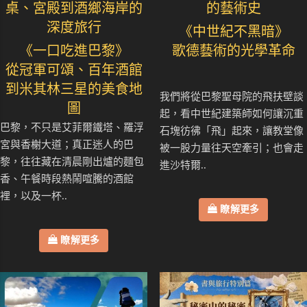
桌、宮殿到酒鄉海岸的
的藝術史
深度旅行
《中世紀不黑暗》
《一口吃進巴黎》
歌德藝術的光學革命
從冠軍可頌、百年酒館
到米其林三星的美食地
我們將從巴黎聖母院的飛扶壁談
圖
起，看中世紀建築師如何讓沉重
巴黎，不只是艾菲爾鐵塔、羅浮
石塊彷彿「飛」起來，讓教堂像
宮與香榭大道；真正迷人的巴
被一股力量往天空牽引；也會走
黎，往往藏在清晨剛出爐的麵包
進沙特爾..
香、午餐時段熱鬧喧騰的酒館
裡，以及一杯..
瞭解更多
瞭解更多