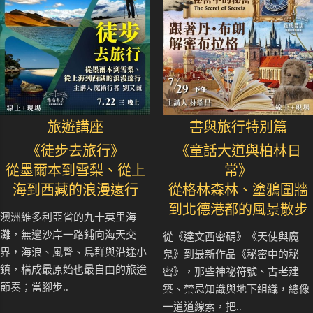
旅遊講座
書與旅行特別篇
《徒步去旅行》
《童話大道與柏林日
從墨爾本到雪梨、從上
常》
海到西藏的浪漫遠行
從格林森林、塗鴉圍牆
到北德港都的風景散步
澳洲維多利亞省的九十英里海
灘，無邊沙岸一路鋪向海天交
從《達文西密碼》《天使與魔
界，海浪、風聲、鳥群與沿途小
鬼》到最新作品《秘密中的秘
鎮，構成最原始也最自由的旅途
密》，那些神祕符號、古老建
節奏；當腳步..
築、禁忌知識與地下組織，總像
一道道線索，把..