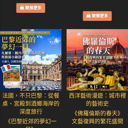
瞭解更多
瞭解更多
法國，不只巴黎：從餐
西洋藝術漫遊：城市裡
桌、宮殿到酒鄉海岸的
的藝術史
深度旅行
《佛羅倫斯的春天》
《巴黎近郊的夢幻一
文藝復興的繁花盛開