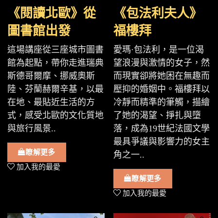
《閱讀北歐》從
《包法利夫人》
圖書館出發
福樓拜
這場講座從三座城市圖書
愛瑪·包法利，是一位渴
館為起點，帶你走進瑞典
望浪漫與激情的女子，然
斯德哥爾摩、挪威奧斯
而現實卻將她困在無趣而
陸、芬蘭赫爾辛基，以最
壓抑的婚姻中。福樓拜以
在地、最貼近生活的方
冷靜而精準的筆觸，描繪
式，感受北歐的文化質地
了她的渴望、掙扎與墮
與旅行風景..
落，成為19世紀法國文學
最具爭議與影響力的女主
瞭解更多
角之一..
加入我的最愛
瞭解更多
加入我的最愛