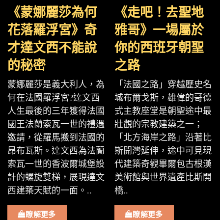
《蒙娜麗莎為何
《走吧！去聖地
花落羅浮宮》奇
雅哥》一場屬於
才達文西不能說
你的西班牙朝聖
的秘密
之路
蒙娜麗莎是義大利人，為
「法國之路」穿越歷史名
何在法國羅浮宮?達文西
城布爾戈斯，雄偉的哥德
人生最後的三年獲得法國
式主教座堂是朝聖途中最
國王法蘭索瓦一世的禮遇
壯觀的宗教建築之一；
邀請，從羅馬搬到法國的
「北方海岸之路」沿著比
昂布瓦斯。達文西為法蘭
斯開灣延伸，途中可見現
索瓦一世的香波爾城堡設
代建築奇觀畢爾包古根漢
計的螺旋雙梯，展現達文
美術館與世界遺產比斯開
西建築天賦的一面。..
橋..
瞭解更多
瞭解更多