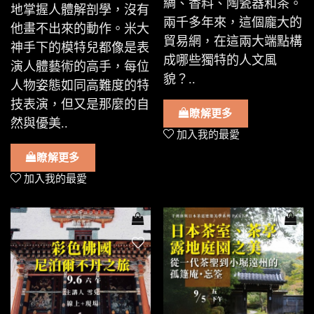
綢、香料、陶瓷器和茶。
地掌握人體解剖學，沒有
兩千多年來，這個龐大的
他畫不出來的動作。米大
貿易網，在這兩大端點構
神手下的模特兒都像是表
成哪些獨特的人文風
演人體藝術的高手，每位
貌？..
人物姿態如同高難度的特
技表演，但又是那麼的自
瞭解更多
然與優美..
加入我的最愛
瞭解更多
加入我的最愛