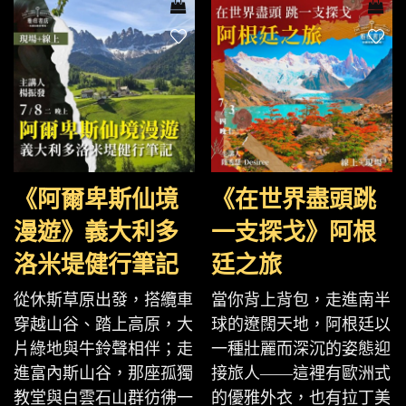
《阿爾卑斯仙境
《在世界盡頭跳
漫遊》義大利多
一支探戈》阿根
洛米堤健行筆記
廷之旅
從休斯草原出發，搭纜車
當你背上背包，走進南半
穿越山谷、踏上高原，大
球的遼闊天地，阿根廷以
片綠地與牛鈴聲相伴；走
一種壯麗而深沉的姿態迎
進富內斯山谷，那座孤獨
接旅人——這裡有歐洲式
教堂與白雲石山群彷彿一
的優雅外衣，也有拉丁美