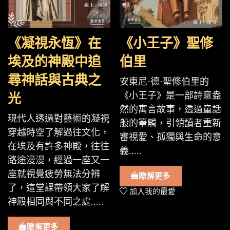
《凝視永恆》在
《小王子》聖修
埃及的神殿中追
伯里
尋神話與古典之
安東尼·德·聖修伯里的
《小王子》是一部詩意盎
光
然的寓言故事，透過童話
現代人透過對藝術的凝視
般的筆觸，引領讀者重新
穿越時空了解過往文化，
審視愛、孤獨與生命的意
在埃及有許多神殿，往往
義.....
路途漫漫，經過一座又一
座就視覺疲勞無法分辨
瞭解更多
了，這堂課帶領大家了解
加入我的最愛
神殿相同與不同之處.....
瞭解更多