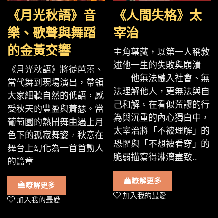
《月光秋語》音
《人間失格》太
樂、歌聲與舞蹈
宰治
的金黃交響
主角葉藏，以第一人稱敘
述他一生的失敗與崩潰
《月光秋語》將從芭蕾、
——他無法融入社會、無
當代舞到現場演出，帶領
法理解他人，更無法與自
大家細聽自然的低語，感
己和解。在看似荒謬的行
受秋天的豐盈與蕭瑟。當
為與沉重的內心獨白中，
葡萄園的熱鬧舞曲遇上月
太宰治將「不被理解」的
色下的孤寂舞姿，秋意在
恐懼與「不想被看穿」的
舞台上幻化為一首首動人
脆弱描寫得淋漓盡致..
的篇章..
瞭解更多
瞭解更多
加入我的最愛
加入我的最愛