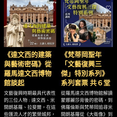
《達文西的建築
《梵蒂岡聖年
與藝術密碼》從
「文藝復興三
羅馬達文西博物
傑」特別系列》
館談起
系列套票 共６堂
文藝復興時期最具代表性
從羅馬達文西博物館解讀
的三位人物 : 達文西、米
蒙娜麗莎背後的密碼，到
開朗基羅、拉斐爾，在這
佛羅倫斯與梵蒂岡追尋米
些匯流人才的繁榮城邦，
開朗基羅從《大衛像》到