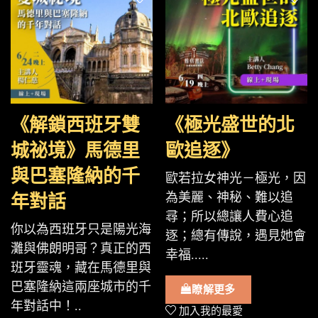
《解鎖西班牙雙
《極光盛世的北
城祕境》馬德里
歐追逐》
與巴塞隆納的千
歐若拉女神光－極光，因
為美麗、神秘、難以追
年對話
尋；所以總讓人費心追
你以為西班牙只是陽光海
逐；總有傳說，遇見她會
灘與佛朗明哥？真正的西
幸福.....
班牙靈魂，藏在馬德里與
巴塞隆納這兩座城市的千
瞭解更多
年對話中！..
加入我的最愛