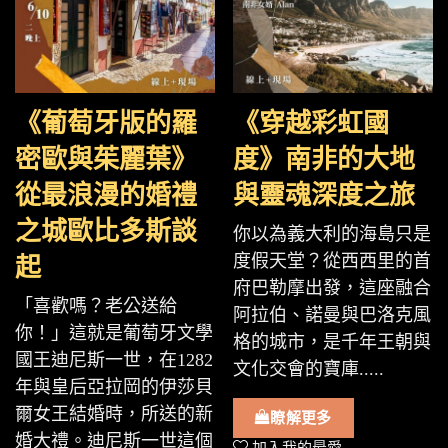
《葡萄牙版的羅
《穿越彩虹國
密歐與茱麗葉》
度》南非的大地
從最浪漫的婚禮
與靈魂深度之旅
之城歐比多斯談
你以為義大利的海島只是
度假天堂？從西西里的首
起
府巴勒摩出發，這座融合
「喜歡嗎？老公送給
阿拉伯、諾曼與巴洛克風
你！」這就是葡萄牙文學
格的城市，是千年王朝與
國王迪尼斯一世，在1282
文化交會的寶庫.....
年與皇后亞拉岡的伊莎貝
爾女王結婚時，所送的新
瞭解更多
婚大禮。迪尼斯一世這個