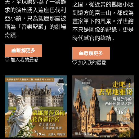
天，全球樂迷為了一票難
之間，從近景的攤販小販
求的演出湧入這座巴伐利
到遠方的富士山，都成為
亞小鎮，只為親歷那座被
畫家筆下的風景。浮世繪
稱為「音樂聖殿」的劇場
不只是圖像的記錄，更是
奇蹟..
時代感官的總結..
瞭解更多
瞭解更多
加入我的最愛
加入我的最愛