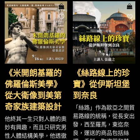
《米開朗基羅的
《絲路線上的珍
佛羅倫斯美學》
寶》從伊斯坦堡
從大衛像到美第
到奈良
奇家族建築設計
「絲路」作為歐亞之間貿
易路線的統稱，從長安出
他終其一生只對人體的奧
發，西至羅馬，東迄奈
妙有興趣，而且只研究男
良，運送的商品包括絲
性人體結構美學，他透徹