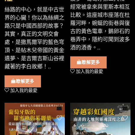
經常被拿來與里斯本相互
絲路的中心，就是中古世
比較。這座城市座落在杜
界的心臟！你以為絲綢之
羅河畔，蜿蜒的街巷與復
路只是中國西部的故事？
古的黃色電車，鵝卵石的
其實，真正的文明交會
巷弄中，隱約可聞到波多
處，是撒馬爾罕的藍色穹
酒的酒香。..
頂、是帖木兒帝國的黃金
遺夢、是吉爾吉斯山谷裡
瞭解更多
藏著的李白故鄉！..
加入我的最愛
瞭解更多
加入我的最愛