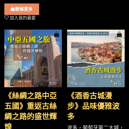
瞭解更多
加入我的最愛
《絲綢之路中亞
《酒香古城漫
五國》重返古絲
步》品味優雅波
綢之路的盛世輝
多
煌
波多，葡萄牙第二大城，