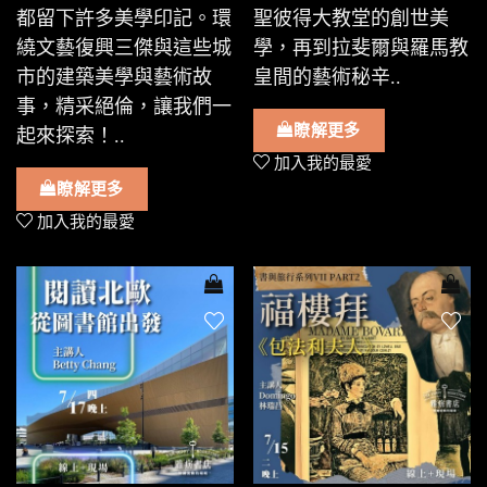
都留下許多美學印記。環
聖彼得大教堂的創世美
繞文藝復興三傑與這些城
學，再到拉斐爾與羅馬教
市的建築美學與藝術故
皇間的藝術秘辛..
事，精采絕倫，讓我們一
瞭解更多
起來探索！..
加入我的最愛
瞭解更多
加入我的最愛