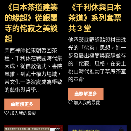
《日本茶道建築
《千利休與日本
的緣起》從銀閣
茶道》系列套票
寺的侘寂之美談
共３堂
起
他承襲武野紹鷗與村田珠
光的「侘茶」思想，進一
榮西禪師從宋朝帶回茶
步發展出極簡與寂靜並存
種、千利休在戰國時代集
的「侘寂」風格，在安土
大成，從佛教儀式、書院
桃山時代推動了草庵茶室
風雅、到武士權力場域，
的革命..
茶文化一路演變成為極致
的藝術與哲學..
瞭解更多
加入我的最愛
瞭解更多
加入我的最愛