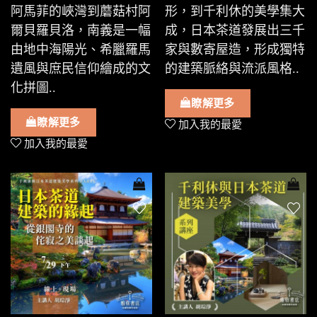
阿馬菲的峽灣到蘑菇村阿
形，到千利休的美學集大
爾貝羅貝洛，南義是一幅
成，日本茶道發展出三千
由地中海陽光、希臘羅馬
家與數寄屋造，形成獨特
遺風與庶民信仰繪成的文
的建築脈絡與流派風格..
化拼圖..
瞭解更多
瞭解更多
加入我的最愛
加入我的最愛