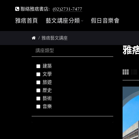
聯絡雅痞書店:
(02)2731-7477
雅痞首頁
藝文講座分類
假日音樂會
雅痞藝文講座
雅
講座類型
建築
文學
旅遊
歷史
藝術
音樂