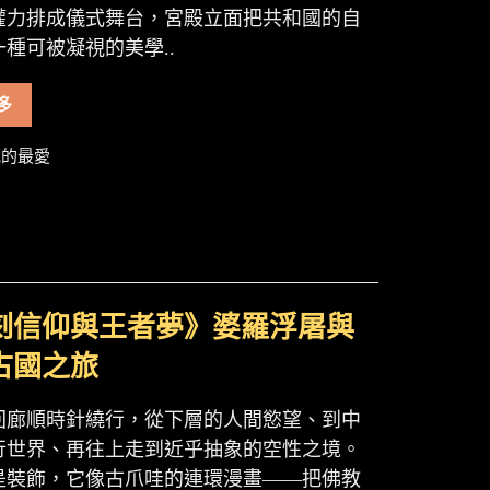
權力排成儀式舞台，宮殿立面把共和國的自
種可被凝視的美學..
多
的最愛
刻信仰與王者夢》婆羅浮屠與
古國之旅
回廊順時針繞行，從下層的人間慾望、到中
行世界、再往上走到近乎抽象的空性之境。
是裝飾，它像古爪哇的連環漫畫——把佛教