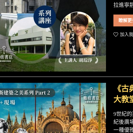
拉進寧
瞭解更
加入我
《古
大教
9世紀
紀後廣
一種優