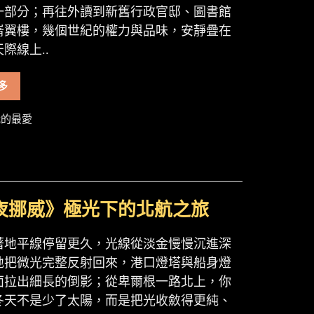
一部分；再往外讀到新舊行政官邸、圖書館
崙翼樓，幾個世紀的權力與品味，安靜疊在
際線上..
多
的最愛
夜挪威》極光下的北航之旅
著地平線停留更久，光線從淡金慢慢沉進深
地把微光完整反射回來，港口燈塔與船身燈
面拉出細長的倒影；從卑爾根一路北上，你
冬天不是少了太陽，而是把光收斂得更純、