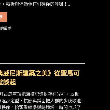
靜，轉折與停頓像在引導你的呼吸！..
多
的最愛
典威尼斯建築之美》從聖馬可
堂談起
的拜占庭穹頂把海權記憶封存在光裡，12世
場逐步定型，拱廊與鋪面把人群的步伐收進
雅秩序。抬頭看鐘樓與時鐘塔，時間也成了