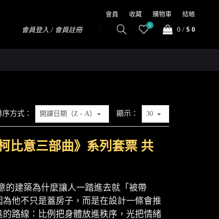
會員
收藏
購物車
結帳
0
0
/
$ 0
會員登入 / 會員註冊
排序方式：
顯示：
·柯比意三部曲》系列套票 共
比意的建築為什麼讓人一踏進去就「被帶
因為他不只是蓋房子，而是在設計一條會推
進的路線：比例把身體放進秩序，光把情緒