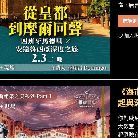
懂，唐
瞭解更
加入我
《海
起與
你對威
大教堂
起倒映