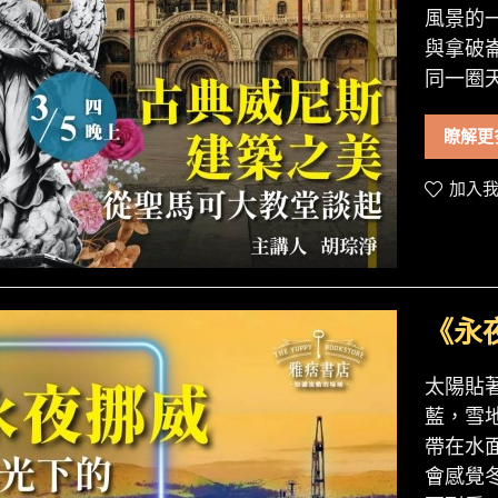
風景的
與拿破
同一圈天
瞭解更
加入我
《永
太陽貼
藍，雪
帶在水
會感覺