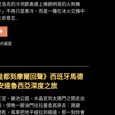
巴洛克的冷冽節奏遇上佛朗明哥的火熱舞
冬」不再只是寒冷，而是一種在冰火交鋒中
命意志..
多
的最愛
皇都到摩爾回聲》西班牙馬德
× 安達魯西亞深度之旅
王宮、麗池公園、水晶宮到太陽門之間走出
奏，傍晚一腳油門往拉曼查高原去：路變
變乾，風車把地平線拉到極遠。那一刻你會