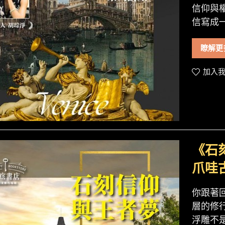
信仰與
信寫成一
瞭解更
加入我
《石
爪哇
你跟著
層的修
浮雕不