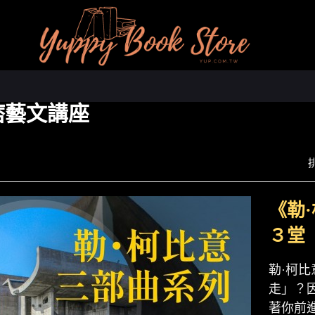
痞藝文講座
《勒
３堂
勒·柯
走」？
著你前