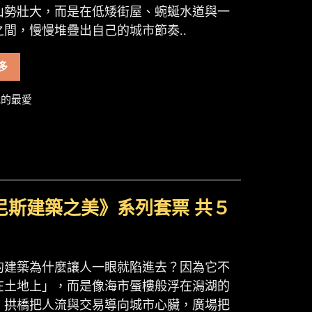
山勢壯大，而是在低矮街屋、蜿蜒水道與一
之間，慢慢堆疊出自己的城市節奏..
多
的最愛
尼斯建築之美》系列套票 共５
的建築為什麼讓人一眼就陷進去？因為它不
在土地上」，而是像海市蜃樓般浮在潟湖的
：拱橋把人流與交易導向城市心臟，廣場把