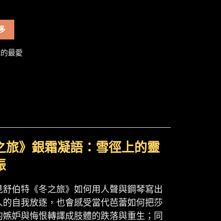
多
的最愛
之旅》銀霜凝語：雪徑上的靈
振
見舒伯特《冬之旅》如何用人聲與鋼琴寫出
人的自我放逐，也會感受當代芭蕾如何把莎
的嫉妒與悔恨轉譯成肢體的跌落與重生；同