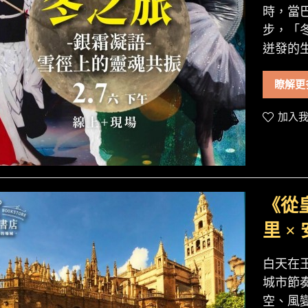
時，當
步，「
迸發的生
瞭解更
加入我
《從
里 
白天在
城市節
空、風