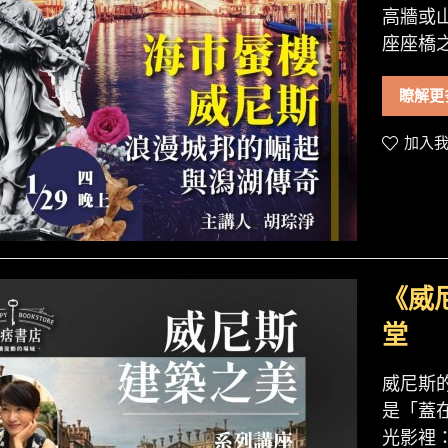
高牆或
座座橋
瞭解更
加入我
《威
堂
威尼斯
是「蓋
光影裡