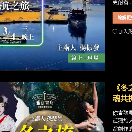
更耐看..
瞭解更
加入我
《冬
魂共
你會聽
孤獨旅
翁劇作