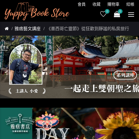
會員
收藏
購物車
結帳
0
0
雅痞藝文講座
《墨西哥亡靈節》從狂歡到靜謐的私房旅行