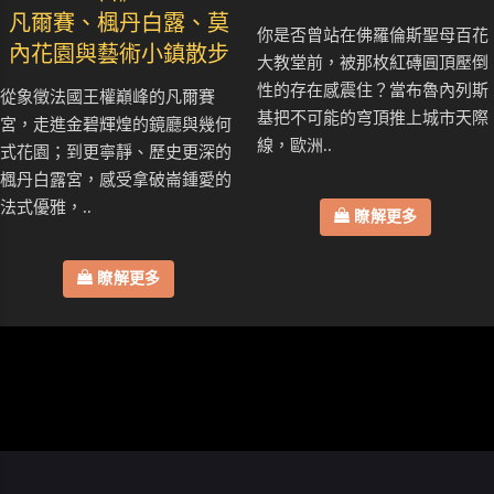
凡爾賽、楓丹白露、莫
你是否曾站在佛羅倫斯聖母百花
內花園與藝術小鎮散步
大教堂前，被那枚紅磚圓頂壓倒
性的存在感震住？當布魯內列斯
從象徵法國王權巔峰的凡爾賽
基把不可能的穹頂推上城市天際
宮，走進金碧輝煌的鏡廳與幾何
線，歐洲..
式花園；到更寧靜、歷史更深的
楓丹白露宮，感受拿破崙鍾愛的
法式優雅，..
瞭解更多
瞭解更多