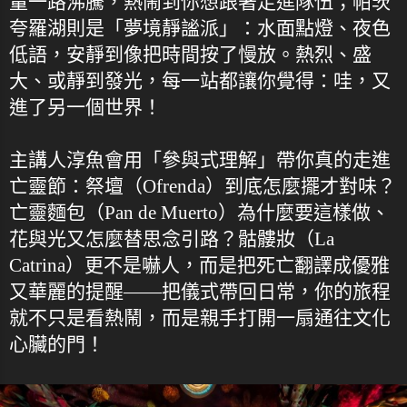
量一路沸騰，熱鬧到你想跟著走進隊伍；帕茨
夸羅湖則是「夢境靜謐派」：水面點燈、夜色
低語，安靜到像把時間按了慢放。熱烈、盛
大、或靜到發光，每一站都讓你覺得：哇，又
進了另一個世界！
主講人淳魚會用「參與式理解」帶你真的走進
亡靈節：祭壇（Ofrenda）到底怎麼擺才對味？
亡靈麵包（Pan de Muerto）為什麼要這樣做、
花與光又怎麼替思念引路？骷髏妝（La
Catrina）更不是嚇人，而是把死亡翻譯成優雅
又華麗的提醒——把儀式帶回日常，你的旅程
就不只是看熱鬧，而是親手打開一扇通往文化
心臟的門！