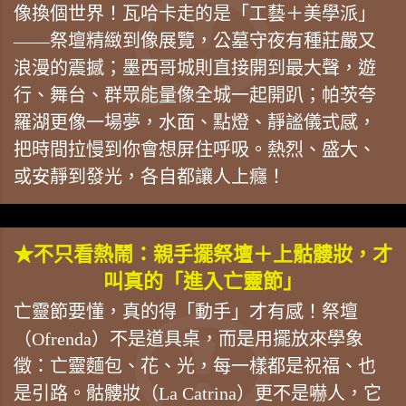
像換個世界！瓦哈卡走的是「工藝＋美學派」
——祭壇精緻到像展覽，公墓守夜有種莊嚴又
浪漫的震撼；墨西哥城則直接開到最大聲，遊
行、舞台、群眾能量像全城一起開趴；帕茨夸
羅湖更像一場夢，水面、點燈、靜謐儀式感，
把時間拉慢到你會想屏住呼吸。熱烈、盛大、
或安靜到發光，各自都讓人上癮！
★不只看熱鬧：親手擺祭壇＋上骷髏妝，才
叫真的「進入亡靈節」
亡靈節要懂，真的得「動手」才有感！祭壇
（Ofrenda）不是道具桌，而是用擺放來學象
徵：亡靈麵包、花、光，每一樣都是祝福、也
是引路。骷髏妝（La Catrina）更不是嚇人，它