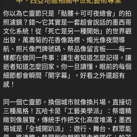
中、西亞地區相關中世紀藝術專業
你以為亡靈節只是「骷髏＋可可夜總會」的拍
照濾鏡？錯～它其實是一套超會說話的墨西哥
文化系統！從「死亡是另一種開始」的世界觀
出發，萬壽菊的花香像路標、燭光像夜間導
航、照片像門牌號碼、祭品像留言板——每一
樣都在做同一件事：讓生者知道怎麼記得，讓
逝者知道怎麼回家。你一旦讀懂，眼前的每個
細節都會瞬間「開字幕」，好看之外還超有
感！
同一個亡靈節，換個城市就像換片場，直接切
三種風格！瓦哈卡是「工藝美學派」：祭壇精
緻到像展覽，傳統手作把文化高度堆滿；墨西
哥城是「全城開趴派」：遊行、舞台、群眾能