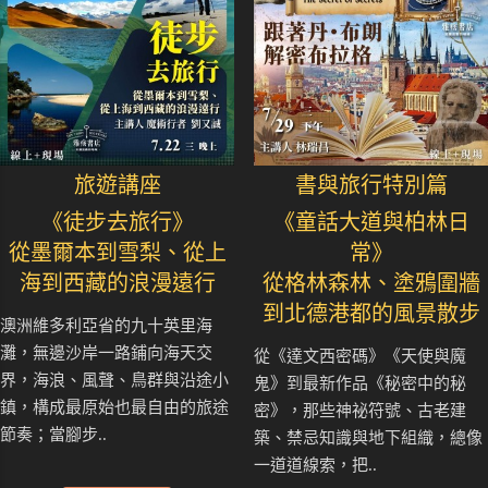
旅遊講座
書與旅行特別篇
《徒步去旅行》
《童話大道與柏林日
從墨爾本到雪梨、從上
常》
海到西藏的浪漫遠行
從格林森林、塗鴉圍牆
到北德港都的風景散步
澳洲維多利亞省的九十英里海
灘，無邊沙岸一路鋪向海天交
從《達文西密碼》《天使與魔
界，海浪、風聲、鳥群與沿途小
鬼》到最新作品《秘密中的秘
鎮，構成最原始也最自由的旅途
密》，那些神祕符號、古老建
節奏；當腳步..
築、禁忌知識與地下組織，總像
一道道線索，把..