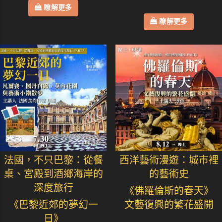
瞭解更多
瞭解更多
法國，不只巴黎：從餐
西洋藝術漫遊：城市裡
桌、宮殿到酒鄉海岸的
的藝術史
深度旅行
《佛羅倫斯的春天》
《巴黎近郊的夢幻一
文藝復興的繁花盛開
日》