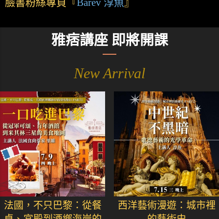
臉書粉絲專頁『
Barev 淳魚
』
雅痞講座 即將開課
New Arrival
法國，不只巴黎：從餐
西洋藝術漫遊：城市裡