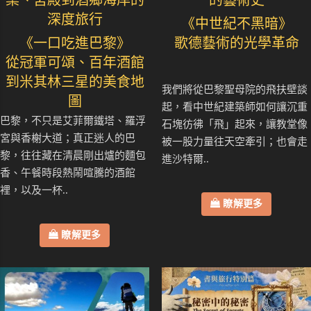
桌、宮殿到酒鄉海岸的
的藝術史
深度旅行
《中世紀不黑暗》
《一口吃進巴黎》
歌德藝術的光學革命
從冠軍可頌、百年酒館
到米其林三星的美食地
我們將從巴黎聖母院的飛扶壁談
圖
起，看中世紀建築師如何讓沉重
巴黎，不只是艾菲爾鐵塔、羅浮
石塊彷彿「飛」起來，讓教堂像
宮與香榭大道；真正迷人的巴
被一股力量往天空牽引；也會走
黎，往往藏在清晨剛出爐的麵包
進沙特爾..
香、午餐時段熱鬧喧騰的酒館
裡，以及一杯..
瞭解更多
瞭解更多