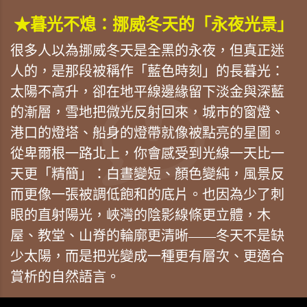
★暮光不熄：挪威冬天的「永夜光景」
很多人以為挪威冬天是全黑的永夜，但真正迷
人的，是那段被稱作「藍色時刻」的長暮光：
太陽不高升，卻在地平線邊緣留下淡金與深藍
的漸層，雪地把微光反射回來，城市的窗燈、
港口的燈塔、船身的燈帶就像被點亮的星圖。
從卑爾根一路北上，你會感受到光線一天比一
天更「精簡」：白晝變短、顏色變純，風景反
而更像一張被調低飽和的底片。也因為少了刺
眼的直射陽光，峽灣的陰影線條更立體，木
屋、教堂、山脊的輪廓更清晰——冬天不是缺
少太陽，而是把光變成一種更有層次、更適合
賞析的自然語言。