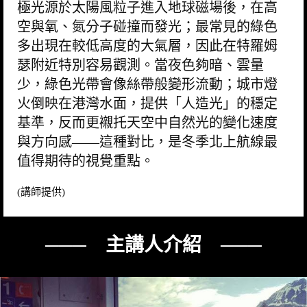
極光源於太陽風粒子進入地球磁場後，在高
空與氧、氮分子碰撞而發光；最常見的綠色
多出現在較低高度的大氣層，因此在特羅姆
瑟附近特別容易觀測。當夜色夠暗、雲量
少，綠色光帶會像絲帶般變形流動；城市燈
火倒映在港灣水面，提供「人造光」的穩定
基準，反而更襯托天空中自然光的變化速度
與方向感——這種對比，是冬季北上航線最
值得期待的視覺重點。
(講師提供)
─── 主講人介紹 ───