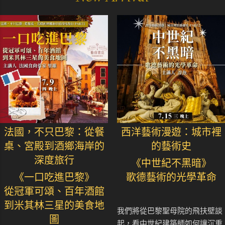
法國，不只巴黎：從餐
西洋藝術漫遊：城市裡
桌、宮殿到酒鄉海岸的
的藝術史
深度旅行
《中世紀不黑暗》
《一口吃進巴黎》
歌德藝術的光學革命
從冠軍可頌、百年酒館
到米其林三星的美食地
我們將從巴黎聖母院的飛扶壁談
圖
起，看中世紀建築師如何讓沉重