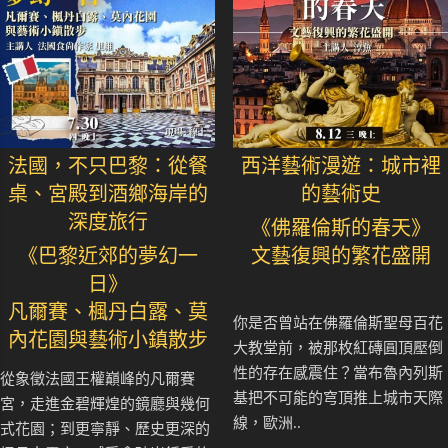
法國，不只巴黎：從餐
西洋藝術漫遊：城市裡
桌、宮殿到酒鄉海岸的
的藝術史
深度旅行
《佛羅倫斯的春天》
《巴黎近郊的夢幻一
文藝復興的繁花盛開
日》
凡爾賽、楓丹白露、莫
你是否曾站在佛羅倫斯聖母百花
內花園與藝術小鎮散步
大教堂前，被那枚紅磚圓頂壓倒
性的存在感震住？當布魯內列斯
從象徵法國王權巔峰的凡爾賽
基把不可能的穹頂推上城市天際
宮，走進金碧輝煌的鏡廳與幾何
線，歐洲..
式花園；到更寧靜、歷史更深的