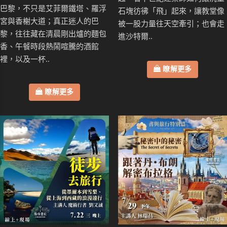
巴黎，不只是艾菲爾鐵塔、羅浮
石塊彷彿「飛」起來，讓教堂像
宮與香榭大道；真正迷人的巴
被一股力量往天空牽引；也會走
黎，往往藏在清晨剛出爐的麵包
進沙特爾..
香、午餐時段熱鬧喧騰的酒館
裡，以及一杯..
瞭解更多
瞭解更多