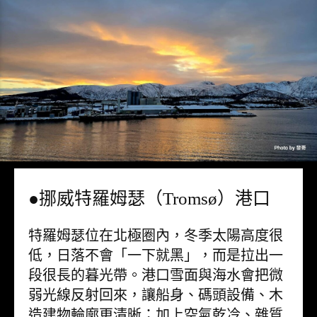
●挪威特羅姆瑟（Tromsø）港口
特羅姆瑟位在北極圈內，冬季太陽高度很
低，日落不會「一下就黑」，而是拉出一
段很長的暮光帶。港口雪面與海水會把微
弱光線反射回來，讓船身、碼頭設備、木
造建物輪廓更清晰；加上空氣乾冷、雜質