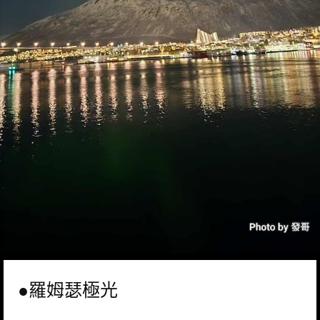
●羅姆瑟極光