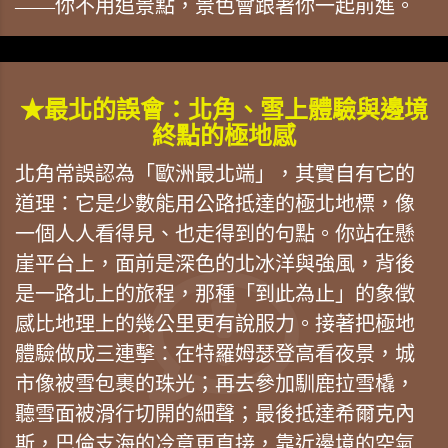
——你不用追景點，景色會跟著你一起前進。
★最北的誤會：北角、雪上體驗與邊境
終點的極地感
北角常誤認為「歐洲最北端」，其實自有它的
道理：它是少數能用公路抵達的極北地標，像
一個人人看得見、也走得到的句點。你站在懸
崖平台上，面前是深色的北冰洋與強風，背後
是一路北上的旅程，那種「到此為止」的象徵
感比地理上的幾公里更有說服力。接著把極地
體驗做成三連擊：在特羅姆瑟登高看夜景，城
市像被雪包裹的珠光；再去參加馴鹿拉雪橇，
聽雪面被滑行切開的細聲；最後抵達希爾克內
斯，巴倫支海的冷意更直接，靠近邊境的空氣