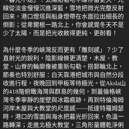
線從淡金慢慢沉進深藍，雪地把微光完整反射
回來，港口燈塔與船身燈帶在水面拉出細長的
倒影；從卑爾根一路北上，你會感覺冬天不是
少了太陽，而是把光收斂得更純、更耐看！
為什麼冬季的峽灣反而更有「雕刻感」？少了
直射光的銳利，陰影線條更清楚，木屋、教
堂、山脊的輪廓像被重新勾勒。搭郵輪北上，
節奏也特別舒服：白天靠港把城市與自然分段
收進行程，夜晚回到甲板等待極光。從Aksla山
的418階俯瞰海灣與群島的幾何，到蓋倫格峽
灣冬季寧靜的崖壁與冰霜痕跡，再到特倫海姆
河岸木屋與大教堂的尺度感——抵達特羅姆瑟
時，港口的雪面與海水把暮光折回來，色溫一
路轉深；走進北極大教堂，三角形量體乾淨俐