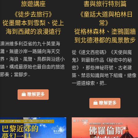
旅遊講座
書與旅行特別篇
《徒步去旅行》
《童話大道與柏林日
從墨爾本到雪梨、從上
常》
海到西藏的浪漫遠行
從格林森林、塗鴉圍牆
到北德港都的風景散步
澳洲維多利亞省的九十英里海
灘，無邊沙岸一路鋪向海天交
從《達文西密碼》《天使與魔
界，海浪、風聲、鳥群與沿途小
鬼》到最新作品《秘密中的秘
鎮，構成最原始也最自由的旅途
密》，那些神祕符號、古老建
節奏；當腳步..
築、禁忌知識與地下組織，總像
一道道線索，把..
瞭解更多
瞭解更多