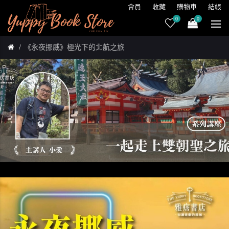
會員
收藏
購物車
結帳
0
0
《永夜挪威》極光下的北航之旅