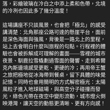
落，彩繪玻璃在冷白之中添上柔和色帶，北境
的冷冽也因此多了幾分溫度！
這場講座不只談風景，也會把「極北」的感受
講清楚：北角那座公路可達的懸崖平台，面前
是深色海面與強風，背後是一路北上的里程，
站上去會明白什麼叫旅程的句點。行程裡的體
驗也會被拆解成可理解的畫面——雪裡的城市
夜景、馴鹿拉雪橇劃過雪面的聲響、走到希爾
克內斯邊境感受更乾、更硬的冷；再用帝王蟹
之旅把極地從冰海帶到餐桌，留下具體的味覺
記憶。同時也會用簡明的方式解密極光：太陽
風粒子進入地球磁場，與高空分子碰撞而發
光，綠色光帶在夜空中變形流動，城市燈火倒
映港灣，讓天空的動態更清晰、更有方向感！