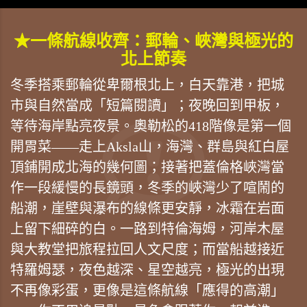
★一條航線收齊：郵輪、峽灣與極光的
北上節奏
冬季搭乘郵輪從卑爾根北上，白天靠港，把城
市與自然當成「短篇閱讀」；夜晚回到甲板，
等待海岸點亮夜景。奧勒松的418階像是第一個
開胃菜——走上Aksla山，海灣、群島與紅白屋
頂鋪開成北海的幾何圖；接著把蓋倫格峽灣當
作一段緩慢的長鏡頭，冬季的峽灣少了喧鬧的
船潮，崖壁與瀑布的線條更安靜，冰霜在岩面
上留下細碎的白。一路到特倫海姆，河岸木屋
與大教堂把旅程拉回人文尺度；而當船越接近
特羅姆瑟，夜色越深、星空越亮，極光的出現
不再像彩蛋，更像是這條航線「應得的高潮」