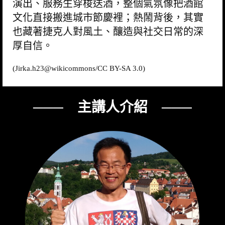
演出、服務生穿梭送酒，整個氣氛像把酒館
文化直接搬進城市節慶裡；熱鬧背後，其實
也藏著捷克人對風土、釀造與社交日常的深
厚自信。
(Jirka.h23@
wikicommons
/CC BY-SA 3.0)
─── 主講人介紹 ───