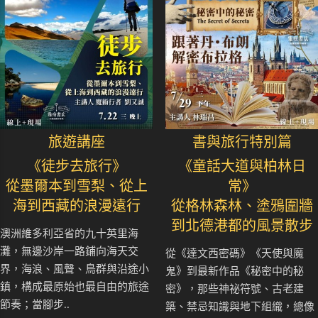
旅遊講座
書與旅行特別篇
《徒步去旅行》
《童話大道與柏林日
從墨爾本到雪梨、從上
常》
海到西藏的浪漫遠行
從格林森林、塗鴉圍牆
到北德港都的風景散步
澳洲維多利亞省的九十英里海
灘，無邊沙岸一路鋪向海天交
從《達文西密碼》《天使與魔
界，海浪、風聲、鳥群與沿途小
鬼》到最新作品《秘密中的秘
鎮，構成最原始也最自由的旅途
密》，那些神祕符號、古老建
節奏；當腳步..
築、禁忌知識與地下組織，總像