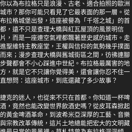
你以為布拉格只是浪漫、古老、適合拍照的歐洲
城市？那你可能只看見了它最表面的那一層。從
布拉格城堡出發，這座被譽為「千塔之城」的首
都，遠不只是查理大橋與紅瓦屋頂的風景明信
片，而是一座連空氣裡都飄著歷史感的城市。走
進聖維特主教座堂，王權與信仰的氣勢幾乎撲面
而來；漫步查理大橋與舊城街區之間，彷彿連腳
步聲都會不小心踩進中世紀。布拉格最厲害的地
方，就是它不只讓你覺得美，還會讓你忍不住一
直想問：這座城市，到底還藏了多少故事？
捷克的迷人，也從來不只在首都。你知道一杯啤
酒，竟然也能改變世界飲酒史嗎？從皮耳森掀起
的黃金啤酒革命，到波希米亞深厚的工藝、音樂
與宗教改革傳統，這片土地總能把宏大的文明藏
進最日常的風景裡。莫札特曾為布拉格深深傾