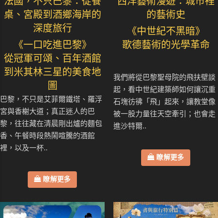
法國，不只巴黎：從餐
西洋藝術漫遊：城市裡
桌、宮殿到酒鄉海岸的
的藝術史
深度旅行
《中世紀不黑暗》
《一口吃進巴黎》
歌德藝術的光學革命
從冠軍可頌、百年酒館
到米其林三星的美食地
我們將從巴黎聖母院的飛扶壁談
圖
起，看中世紀建築師如何讓沉重
巴黎，不只是艾菲爾鐵塔、羅浮
石塊彷彿「飛」起來，讓教堂像
宮與香榭大道；真正迷人的巴
被一股力量往天空牽引；也會走
黎，往往藏在清晨剛出爐的麵包
進沙特爾..
香、午餐時段熱鬧喧騰的酒館
裡，以及一杯..
瞭解更多
瞭解更多