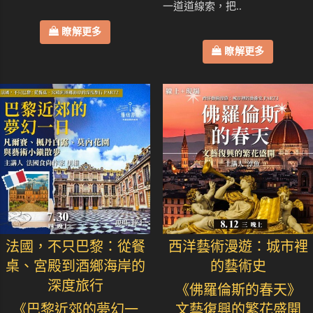
一道道線索，把..
瞭解更多
瞭解更多
法國，不只巴黎：從餐
西洋藝術漫遊：城市裡
桌、宮殿到酒鄉海岸的
的藝術史
深度旅行
《佛羅倫斯的春天》
《巴黎近郊的夢幻一
文藝復興的繁花盛開