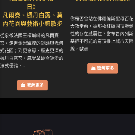
日》
凡爾賽、楓丹白露、莫
你是否曾站在佛羅倫斯聖母百花
內花園與藝術小鎮散步
大教堂前，被那枚紅磚圓頂壓倒
性的存在感震住？當布魯內列斯
從象徵法國王權巔峰的凡爾賽
基把不可能的穹頂推上城市天際
宮，走進金碧輝煌的鏡廳與幾何
線，歐洲..
式花園；到更寧靜、歷史更深的
楓丹白露宮，感受拿破崙鍾愛的
法式優雅，..
瞭解更多
瞭解更多