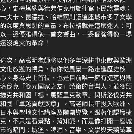
心，史梅塔納與德弗乍克用旋律寫下民族靈魂；
卡夫卡、昆德拉、哈維爾則讓這座城市多了文學
的深度與思想的重量。布拉格就是這麼迷人：可
以一邊優雅得像一首交響曲，一邊倔強得像一場
還沒熄火的革命！
這次，高嵩明老師將以他多年深耕中東歐與歐洲
文化旅遊的視角，帶你從風景一路走進歷史核
心。身為史上首位、也是目前唯一擁有捷克與斯
洛伐克「雙元國家之友」榮銜的台灣人，並獲頒
捷克共和國「楊‧馬薩里克勳章」與斯洛伐克共
和國「卓越貢獻獎章」，高老師長年投入歐洲、
日本與聖地文化講座及隨團導覽。跟著他認識捷
克，不只是看景點、背知識，而是像打開一座城
市的暗門：城堡、啤酒、音樂、文學與天鵝絨革