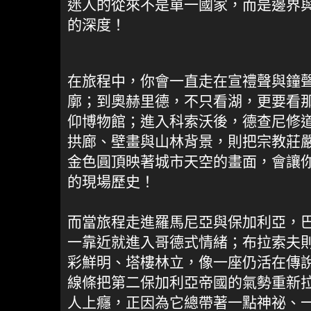
迷人的從來不是單一國家，而是邊界
的深度！
在旅程中，你會一直走在宣禮聲與鐘聲
廓；到奧赫里德，不只看湖，更要看
仰博物館；進入科索沃後，德查尼修
拱廊、壁畫與山林背景，則把宗教莊
金色圓頂映著城市天空的畫面，會讓
的現場歷史！
而當旅程走進羅馬尼亞與保加利亞，
一靠近就進入哥德式情緒；布拉索夫
彩鮮明、塔樓林立，像一座仍活在傳
線條把第二保加利亞帝國的氣勢重新
人上癮，正因為它總帶著一點神祕、