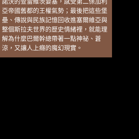
諾沃的查雷維茨要塞，感受第二保加利
亞帝國舊都的王權氣勢；最後把這些堡
壘、傳說與民族記憶回收進塞爾維亞與
整個斯拉夫世界的歷史情緒裡，就能理
解為什麼巴爾幹總帶著一點神祕、蒼
涼，又讓人上癮的魔幻現實。