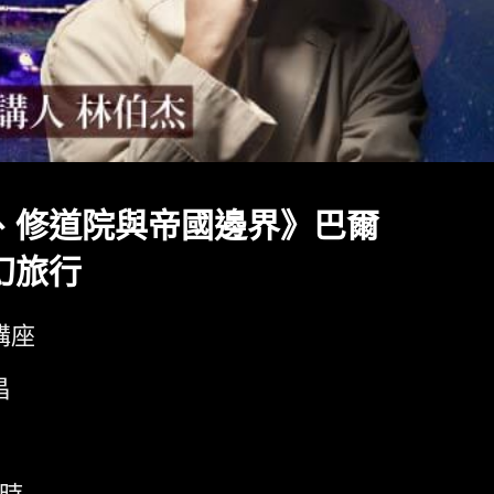
、修道院與帝國邊界》巴爾
幻旅行
講座
昌