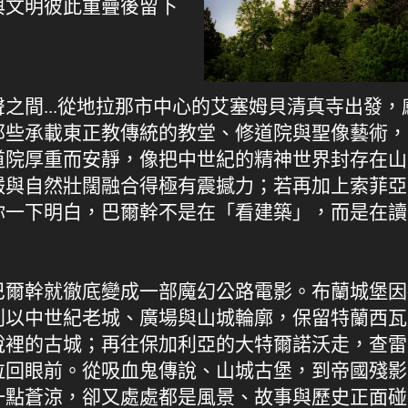
與文明彼此重疊後留下
之間...從地拉那市中心的艾塞姆貝清真寺出發
那些承載東正教傳統的教堂、修道院與聖像藝術，
道院厚重而安靜，像把中世紀的精神世界封存在山
嚴與自然壯闊融合得極有震撼力；若再加上索菲亞
你一下明白，巴爾幹不是在「看建築」，而是在讀
巴爾幹就徹底變成一部魔幻公路電影。布蘭城堡因
則以中世紀老城、廣場與山城輪廓，保留特蘭西瓦
說裡的古城；再往保加利亞的大特爾諾沃走，查雷
拉回眼前。從吸血鬼傳說、山城古堡，到帝國殘影
一點蒼涼，卻又處處都是風景、故事與歷史正面碰