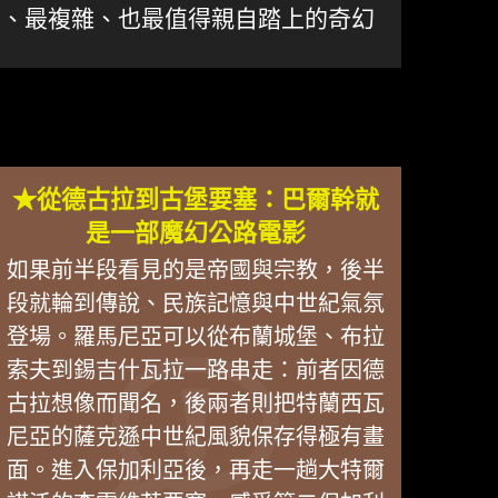
濃烈、最複雜、也最值得親自踏上的奇幻
★從德古拉到古堡要塞：巴爾幹就
是一部魔幻公路電影
如果前半段看見的是帝國與宗教，後半
段就輪到傳說、民族記憶與中世紀氣氛
登場。羅馬尼亞可以從布蘭城堡、布拉
索夫到錫吉什瓦拉一路串走：前者因德
古拉想像而聞名，後兩者則把特蘭西瓦
尼亞的薩克遜中世紀風貌保存得極有畫
面。進入保加利亞後，再走一趟大特爾