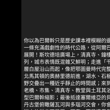
你以為巴爾幹只是歷史課本裡模糊的
一條充滿戲劇性的時代公路，從阿爾
展開！斯坎德培廣場上，清真寺、鐘
列，城市表情既混雜又鮮明；走進「
層白屋沿山而起，像把鄂圖曼時代完
北馬其頓的奧赫里德前進，湖水、石
野交疊出一種近乎靜止的時間感；來
老橋、市集、清真寺、教堂與土耳其
型巴爾幹縮影；最後抵達塞爾維亞的
丹古堡俯瞰薩瓦河與多瑙河交會，你