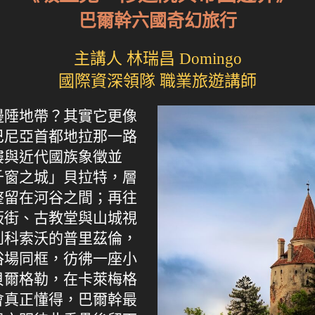
巴爾幹六國奇幻旅行
主講人 林瑞昌 Domingo
國際資深領隊 職業旅遊講師
邊陲地帶？其實它更像
巴尼亞首都地拉那一路
樓與近代國族象徵並
千窗之城」貝拉特，層
整留在河谷之間；再往
板街、古教堂與山城視
到科索沃的普里茲倫，
浴場同框，彷彿一座小
貝爾格勒，在卡萊梅格
會真正懂得，巴爾幹最