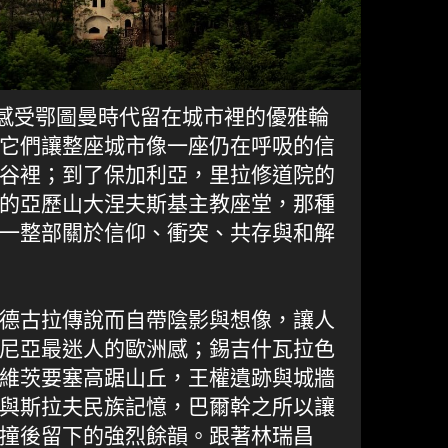
，感受鄂圖曼時代留在城市裡的優雅輪
它們讓整座城市像一座仍在呼吸的信
谷裡；到了保加利亞，里拉修道院的
的亞歷山大涅夫斯基主教座堂，那種
一整部關於信仰、衝突、共存與和解
德古拉傳說而自帶陰影與想像，讓人
尼亞最迷人的歐洲感；錫吉什瓦拉色
維茨要塞高踞山丘，王權遺跡與城牆
與斯拉夫民族記憶，巴爾幹之所以讓
撞後留下的強烈餘韻。跟著林瑞昌