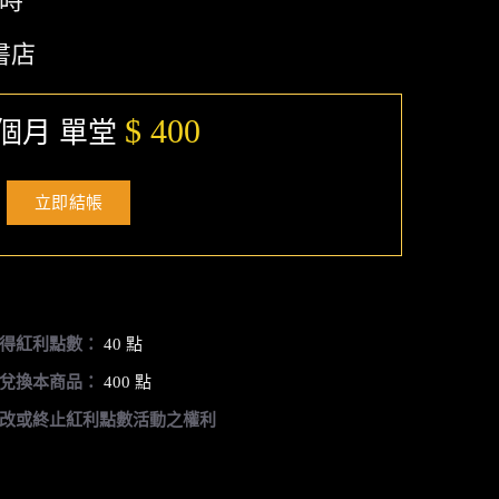
小時
書店
$ 400
個月 單堂
立即結帳
得紅利點數：
40 點
兌換本商品：
400 點
改或終止紅利點數活動之權利