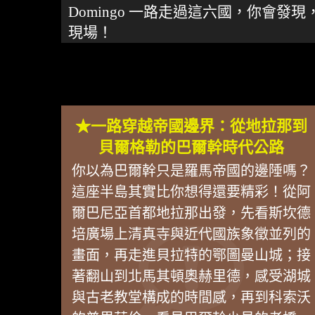
Domingo 一路走過這六國，你
現場！
★一路穿越帝國邊界：從地拉那到
貝爾格勒的巴爾幹時代公路
你以為巴爾幹只是羅馬帝國的邊陲嗎？
這座半島其實比你想得還要精彩！從阿
爾巴尼亞首都地拉那出發，先看斯坎德
培廣場上清真寺與近代國族象徵並列的
畫面，再走進貝拉特的鄂圖曼山城；接
著翻山到北馬其頓奧赫里德，感受湖城
與古老教堂構成的時間感，再到科索沃