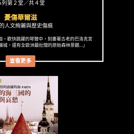
系列第２堂／共４堂
憂傷華爾滋
的人文絢麗與歷史傷痕
曲，歡快跳躍的琴聲中，刻畫著古老的巴洛克宮
城，還有全歐洲最壯闊的原始森林景觀...」
查看更多