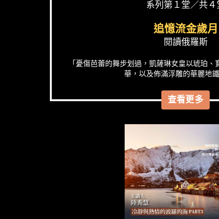
系列第１堂／共４
追憶流金歲月
閱讀俄羅斯
「憂傷芭蕾的舞步划過，凱薩琳女皇以琥珀、
華，以及佈滿浮雕的華麗地鐵宮
查看更多