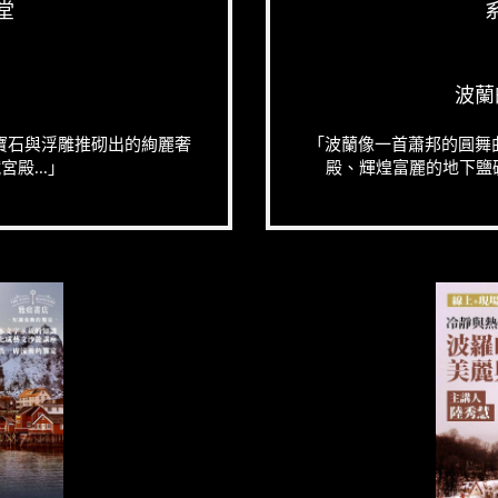
堂
波蘭
寶石與浮雕推砌出的絢麗奢
「波蘭像一首蕭邦的圓舞
殿...」
殿、輝煌富麗的地下鹽礦