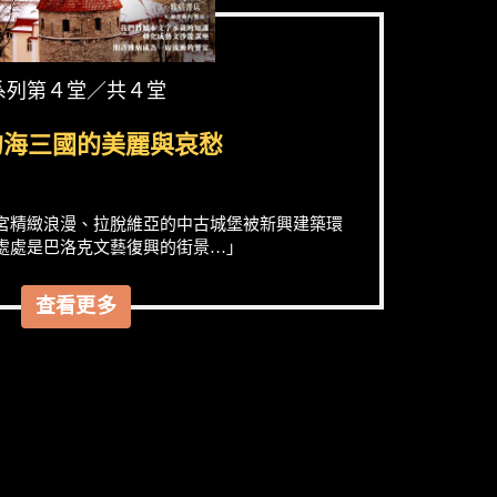
系列第４堂／共４堂
的海三國的美麗與哀愁
宮精緻浪漫、拉脫維亞的中古城堡被新興建築環
處處是巴洛克文藝復興的街景…」
查看更多