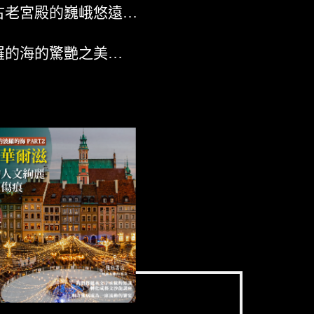
古老宮殿的巍峨悠遠…
羅的海的驚艷之美…