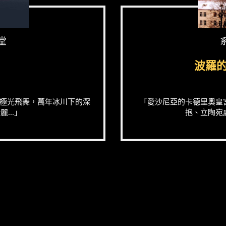
堂
波羅
極光飛舞，萬年冰川下的深
「愛沙尼亞的卡德里奧皇
...」
抱、立陶宛