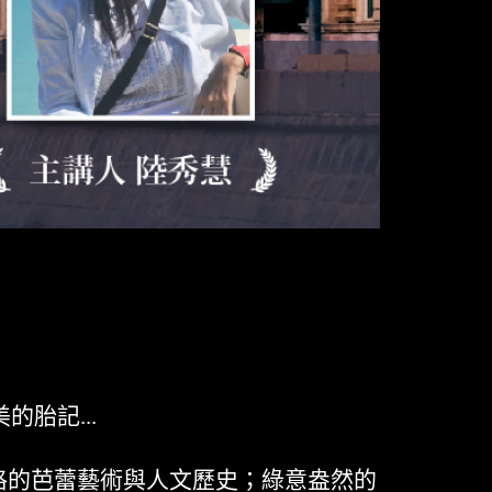
胎記...
格的芭蕾藝術與人文歷史；綠意盎然的