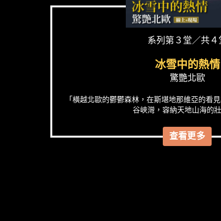
系列第３堂／共４
冰雪中的熱情
驚艷北歐
「橫越北歐的鬱鬱森林，在斯堪地那維亞的看見
谷峽灣，容納天地山海的壯麗
查看更多