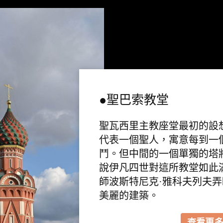
●聖巴索教堂
聖瓦西里主教座堂最初的設
代表一個聖人，寓意每到一
鬥。但中間的一個單獨的塔
說伊凡四世對這所教堂如此
師波斯特尼克·雅科夫列夫
美麗的建築。
查看更