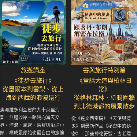
旅遊講座
書與旅行特別篇
《徒步去旅行》
《童話大道與柏林日
從墨爾本到雪梨、從上
常》
海到西藏的浪漫遠行
從格林森林、塗鴉圍牆
到北德港都的風景散步
澳洲維多利亞省的九十英里海
灘，無邊沙岸一路鋪向海天交
從《達文西密碼》《天使與魔
界，海浪、風聲、鳥群與沿途小
鬼》到最新作品《秘密中的秘
鎮，構成最原始也最自由的旅途
密》，那些神祕符號、古老建