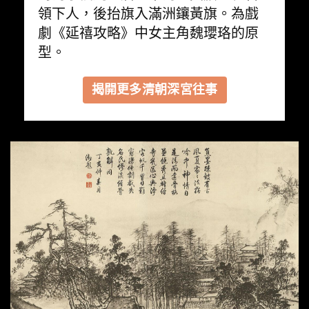
領下人，後抬旗入滿洲鑲黃旗。為戲
劇《延禧攻略》中女主角魏瓔珞的原
型。
揭開更多清朝深宮往事