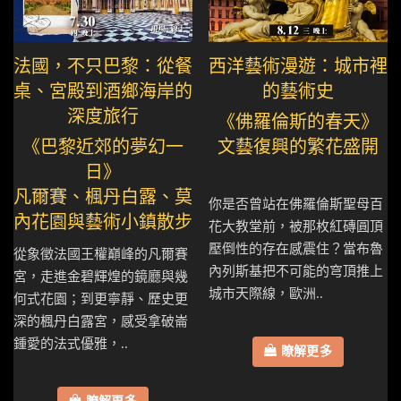
法國，不只巴黎：從餐
西洋藝術漫遊：城市裡
桌、宮殿到酒鄉海岸的
的藝術史
深度旅行
《佛羅倫斯的春天》
《巴黎近郊的夢幻一
文藝復興的繁花盛開
日》
凡爾賽、楓丹白露、莫
你是否曾站在佛羅倫斯聖母百
內花園與藝術小鎮散步
花大教堂前，被那枚紅磚圓頂
壓倒性的存在感震住？當布魯
從象徵法國王權巔峰的凡爾賽
內列斯基把不可能的穹頂推上
宮，走進金碧輝煌的鏡廳與幾
城市天際線，歐洲..
何式花園；到更寧靜、歷史更
深的楓丹白露宮，感受拿破崙
鍾愛的法式優雅，..
瞭解更多