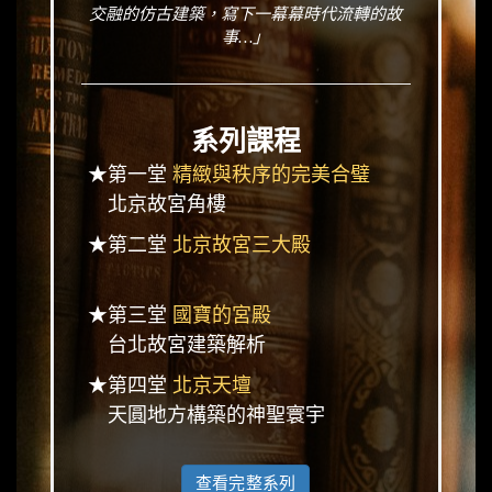
交融的仿古建築，寫下一幕幕時代流轉的故
事…」
系列課程
★第一堂
精緻與秩序的完美合璧
北京故宮角樓
★第二堂
北京故宮三大殿
★第三堂
國寶的宮殿
台北故宮建築解析
★第四堂
北京天壇
天圓地方構築的神聖寰宇
查看完整系列