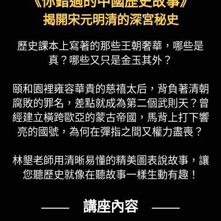
《你錯過的中國歷史故事》
揭開宋元明清的深宮秘史
歷史課本上寫著的那些王朝奢華，哪些是
真？哪些又只是金玉其外？
頤和園裡雍容華貴的慈禧太后，背負著清朝
腐敗的罪名，差點就成為第二個武則天？曾
經建立橫跨歐亞的蒙古帝國，馬背上打下響
亮的國號，為何在彈指之間又權力盡喪？
林墾老師用清晰易懂的精美圖表說故事，讓
您聽歷史就像在聽故事一樣生動有趣！
—— 講座內容 ——