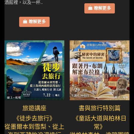
酒館裡，以及一杯..
瞭解更多
瞭解更多
旅遊講座
書與旅行特別篇
《徒步去旅行》
《童話大道與柏林日
從墨爾本到雪梨、從上
常》