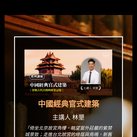
中國經典官式建築
主講人 林墾
「倚坐北京故宮角樓，眺望窗外莊嚴的紫禁
城景致；走進台北故宮的綠蔭與鳥鳴，新舊