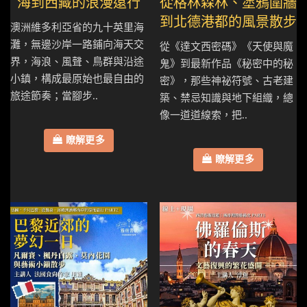
海到西藏的浪漫遠行
從格林森林、塗鴉圍牆
到北德港都的風景散步
澳洲維多利亞省的九十英里海
灘，無邊沙岸一路鋪向海天交
從《達文西密碼》《天使與魔
界，海浪、風聲、鳥群與沿途
鬼》到最新作品《秘密中的秘
小鎮，構成最原始也最自由的
密》，那些神祕符號、古老建
旅途節奏；當腳步..
築、禁忌知識與地下組織，總
像一道道線索，把..
瞭解更多
瞭解更多