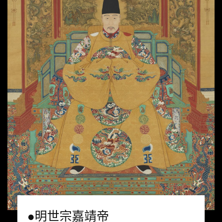
●明世宗嘉靖帝