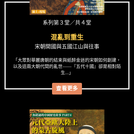
系列第３堂／共４堂
混亂到重生
宋朝開國與五國江山與往事
「大眾對華麗唐朝的結束與紙醉金迷的宋朝如何創建，
以及這兩大朝代間的亂世——『五代十國』卻是相對陌
生...」
查看更多