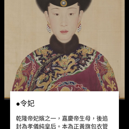
●令妃
乾隆帝妃嬪之一，嘉慶帝生母，後追
封為孝儀純皇后。本為正黃旗包衣管