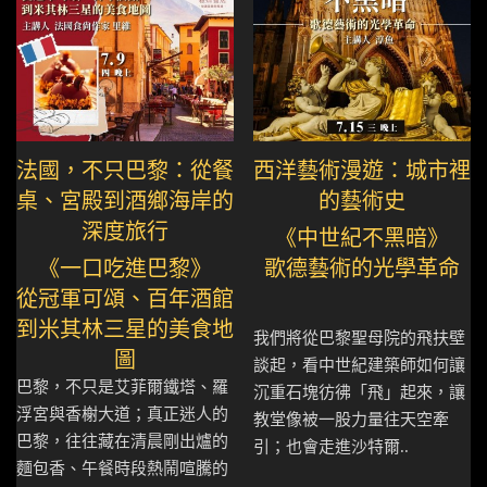
法國，不只巴黎：從餐
西洋藝術漫遊：城市裡
桌、宮殿到酒鄉海岸的
的藝術史
深度旅行
《中世紀不黑暗》
《一口吃進巴黎》
歌德藝術的光學革命
從冠軍可頌、百年酒館
到米其林三星的美食地
我們將從巴黎聖母院的飛扶壁
圖
談起，看中世紀建築師如何讓
巴黎，不只是艾菲爾鐵塔、羅
沉重石塊彷彿「飛」起來，讓
浮宮與香榭大道；真正迷人的
教堂像被一股力量往天空牽
巴黎，往往藏在清晨剛出爐的
引；也會走進沙特爾..
麵包香、午餐時段熱鬧喧騰的