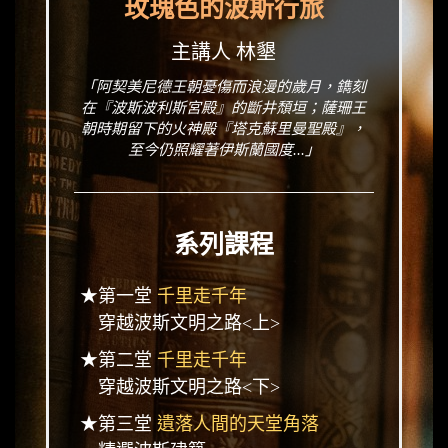
玫瑰色的波斯行旅
主講人 林墾
「阿契美尼德王朝憂傷而浪漫的歲月，鐫刻
在『波斯波利斯宮殿』的斷井頹垣；薩珊王
朝時期留下的火神殿『塔克蘇里曼聖殿』，
至今仍照耀著伊斯蘭國度...」
系列課程
★第一堂
千里走千年
穿越波斯文明之路<上>
★第二堂
千里走千年
穿越波斯文明之路<下>
★第三堂
遺落人間的天堂角落