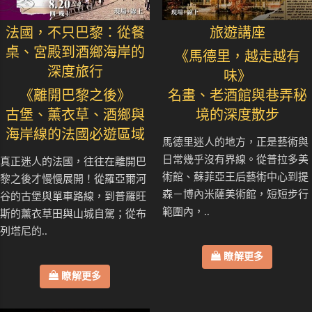
法國，不只巴黎：從餐
旅遊講座
桌、宮殿到酒鄉海岸的
《馬德里，越走越有
深度旅行
味》
《離開巴黎之後》
名畫、老酒館與巷弄秘
古堡、薰衣草、酒鄉與
境的深度散步
海岸線的法國必遊區域
馬德里迷人的地方，正是藝術與
日常幾乎沒有界線。從普拉多美
真正迷人的法國，往往在離開巴
術館、蘇菲亞王后藝術中心到提
黎之後才慢慢展開！從羅亞爾河
森－博內米薩美術館，短短步行
谷的古堡與單車路線，到普羅旺
範圍內，..
斯的薰衣草田與山城自駕；從布
列塔尼的..
瞭解更多
瞭解更多