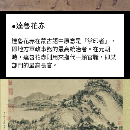
●達魯花赤
達魯花赤在蒙古語中原意是「掌印者」，
即地方軍政事務的最高統治者。在元朝
時，達魯花赤則用來指代一類官職，即某
部門的最高長官。