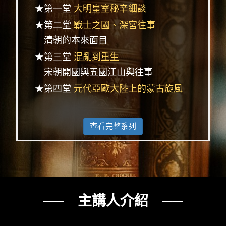
★第一堂
大明皇室秘辛細談
★第二堂
戰士之國、深宮往事
清朝的本來面目
★第三堂
混亂到重生
宋朝開國與五國江山與往事
★第四堂
元代亞歐大陸上的蒙古旋風
查看完整系列
── 主講人介紹 ──