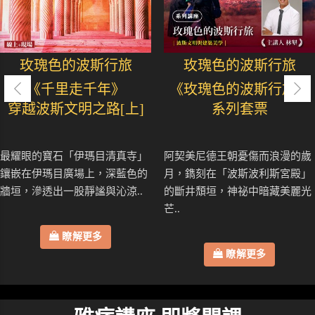
玫瑰色的波斯行旅
玫瑰色的波斯行旅
《千里走千年》
《玫瑰色的波斯行旅》
穿越波斯文明之路[上]
系列套票
最耀眼的寶石「伊瑪目清真寺」
阿契美尼德王朝憂傷而浪漫的歲
鑲嵌在伊瑪目廣場上，深藍色的
月，鐫刻在「波斯波利斯宮殿」
牆垣，滲透出一股靜謐與沁涼..
的斷井頹垣，神祕中暗藏美麗光
芒..
瞭解更多
瞭解更多