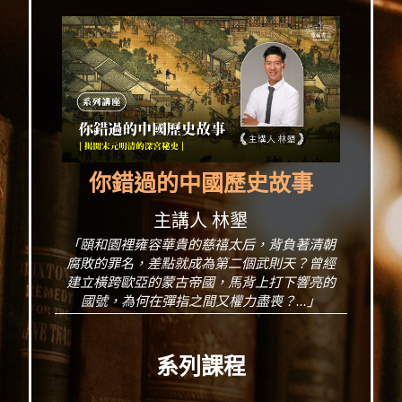
你錯過的中國歷史故事
主講人 林墾
「頤和園裡雍容華貴的慈禧太后，背負著清朝
腐敗的罪名，差點就成為第二個武則天？曾經
建立橫跨歐亞的蒙古帝國，馬背上打下響亮的
國號，為何在彈指之間又權力盡喪？...」
系列課程