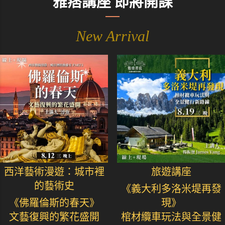
雅痞講座 即將開課
New Arrival
西洋藝術漫遊：城市裡
旅遊講座
的藝術史
《義大利多洛米堤再發
《佛羅倫斯的春天》
現》
文藝復興的繁花盛開
棺材纜車玩法與全景健