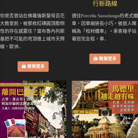
行新路線
你是否曾站在佛羅倫斯聖母百花
通往Forcella Sassolungo的老式纜
大教堂前，被那枚紅磚圓頂壓倒
車，因車廂狹長小巧，被旅人暱
性的存在感震住？當布魯內列斯
稱為「棺材纜車」。乘客幾乎站
基把不可能的穹頂推上城市天際
著搭完全程，車..
線，歐洲..
瞭解更多
瞭解更多