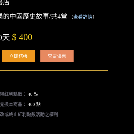
書店
過的中國歷史故事/共4堂
（
查看詳情
）
$ 400
0天
立即結帳
套票優惠
得紅利點數：
40 點
兌換本商品：
400 點
改或終止紅利點數活動之權利