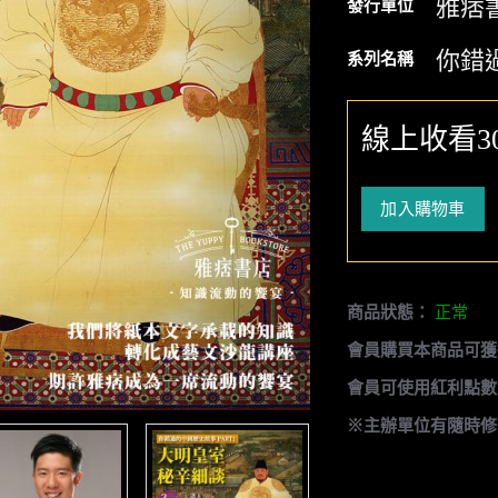
雅痞
發行單位
你錯
系列名稱
線上收看3
加入購物車
商品狀態：
正常
會員購買本商品可獲
會員可使用紅利點數
※主辦單位有隨時修