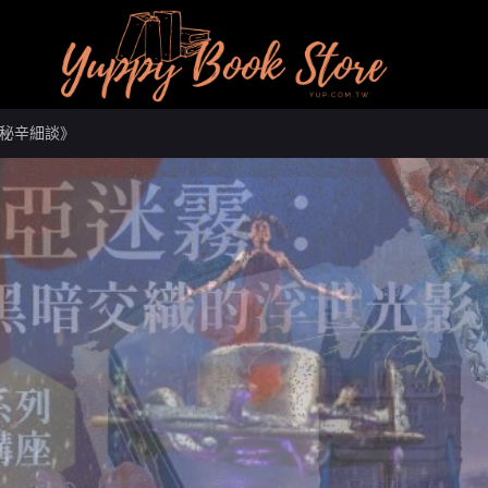
秘辛細談》