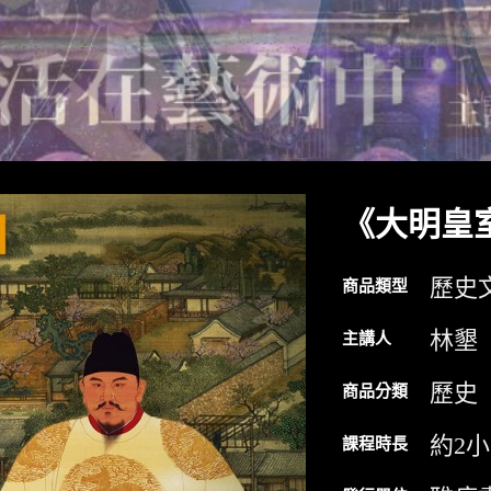
《大明皇
歷史
商品類型
林墾
主講人
歷史
商品分類
約2
課程時長