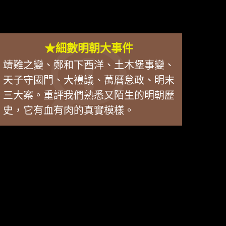
★細數明朝大事件
靖難之變、鄭和下西洋、土木堡事變、
天子守國門、大禮議、萬曆怠政、明末
三大案。重評我們熟悉又陌生的明朝歷
史，它有血有肉的真實模樣。