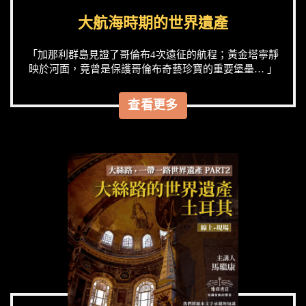
大航海時期的世界遺產
「加那利群島見證了哥倫布4次遠征的航程；黃金塔寧靜
映於河面，竟曾是保護哥倫布奇藝珍寶的重要堡壘… 」
查看更多