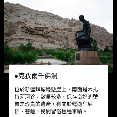
●克孜爾千佛洞
位於新疆拜城縣懸崖上，南面是木扎
特河河谷，數量較多、保存良好的壁
畫是珍貴的遺產，有關於釋迦牟尼
佛、菩薩、民間習俗種種事蹟。