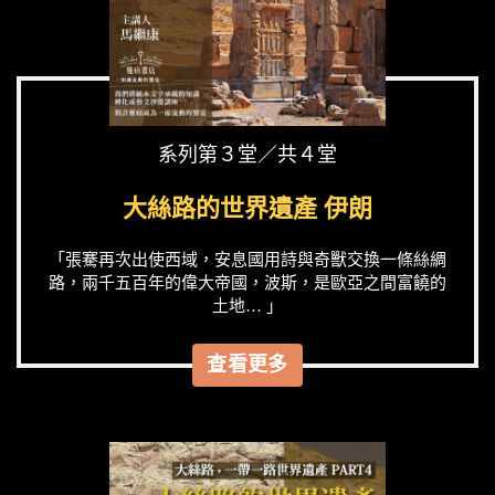
系列第３堂／共４堂
大絲路的世界遺產 伊朗
「張騫再次出使西域，安息國用詩與奇獸交換一條絲綢
路，兩千五百年的偉大帝國，波斯，是歐亞之間富饒的
土地… 」
查看更多