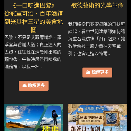
《一口吃進巴黎》
歌德藝術的光學革命
從冠軍可頌、百年酒館
到米其林三星的美食地
我們將從巴黎聖母院的飛扶壁
圖
談起，看中世紀建築師如何讓
巴黎，不只是艾菲爾鐵塔、羅
沉重石塊彷彿「飛」起來，讓
浮宮與香榭大道；真正迷人的
教堂像被一股力量往天空牽
巴黎，往往藏在清晨剛出爐的
引；也會走進沙特爾..
麵包香、午餐時段熱鬧喧騰的
酒館裡，以及一杯..
瞭解更多
瞭解更多