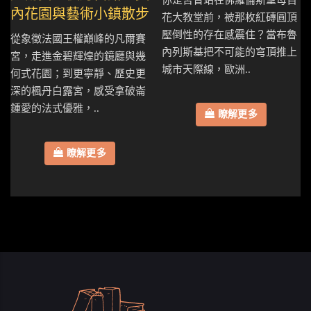
內花園與藝術小鎮散步
花大教堂前，被那枚紅磚圓頂
壓倒性的存在感震住？當布魯
從象徵法國王權巔峰的凡爾賽
內列斯基把不可能的穹頂推上
宮，走進金碧輝煌的鏡廳與幾
城市天際線，歐洲..
何式花園；到更寧靜、歷史更
深的楓丹白露宮，感受拿破崙
鍾愛的法式優雅，..
瞭解更多
瞭解更多