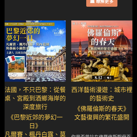
瞭解更多
法國，不只巴黎：從餐
西洋藝術漫遊：城市裡
桌、宮殿到酒鄉海岸的
的藝術史
深度旅行
《佛羅倫斯的春天》
《巴黎近郊的夢幻一
文藝復興的繁花盛開
日》
凡爾賽、楓丹白露、莫
你是否曾站在佛羅倫斯聖母百