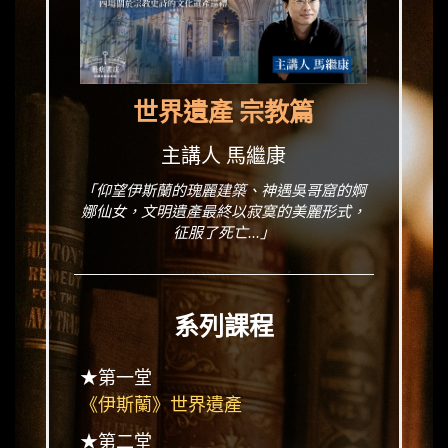
世界遺產 宗教篇
主講人 馬繼康
「仰望伊斯蘭的瑰麗建築、神遇吳哥窟的婀
娜仙女，文明遺產最終以寂寞的美麗形式，
征服了死亡...」
系列課程
★第一堂
《伊斯蘭》世界遺產
★第二堂