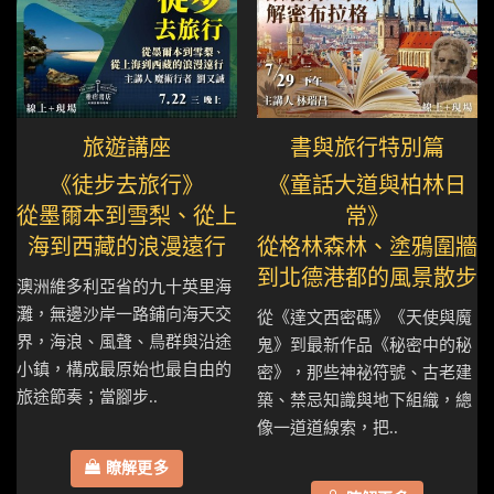
旅遊講座
書與旅行特別篇
《徒步去旅行》
《童話大道與柏林日
從墨爾本到雪梨、從上
常》
海到西藏的浪漫遠行
從格林森林、塗鴉圍牆
到北德港都的風景散步
澳洲維多利亞省的九十英里海
灘，無邊沙岸一路鋪向海天交
從《達文西密碼》《天使與魔
界，海浪、風聲、鳥群與沿途
鬼》到最新作品《秘密中的秘
小鎮，構成最原始也最自由的
密》，那些神祕符號、古老建
旅途節奏；當腳步..
築、禁忌知識與地下組織，總
像一道道線索，把..
瞭解更多