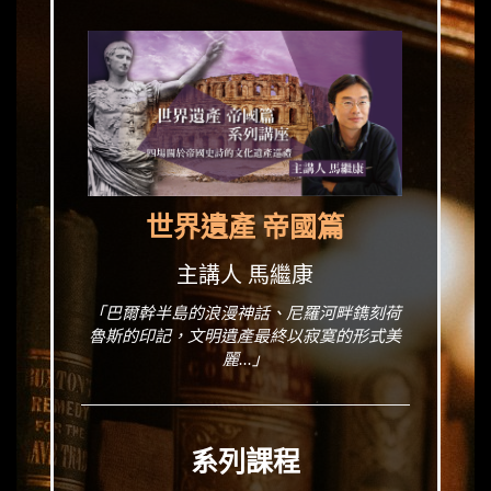
世界遺產 帝國篇
主講人 馬繼康
「巴爾幹半島的浪漫神話、尼羅河畔鐫刻荷
魯斯的印記，文明遺產最終以寂寞的形式美
麗...」
系列課程