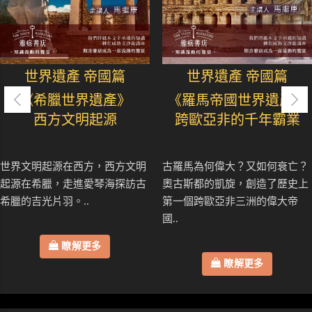
世界遺產 帝國篇
世界遺產 帝國篇
《希臘世界遺產》
《羅馬帝國世界遺產》
西方文明起源
跨歐亞非的千年霸業
世界文明起源在西方，西方文明
古羅馬為何偉大？又如何衰亡？
起源在希臘，走進愛琴海探訪古
奧古斯都的凱旋，創造了歷史上
希臘的吉光片羽。..
第一個跨歐亞非三洲的偉大帝
國..
瞭解更多
瞭解更多