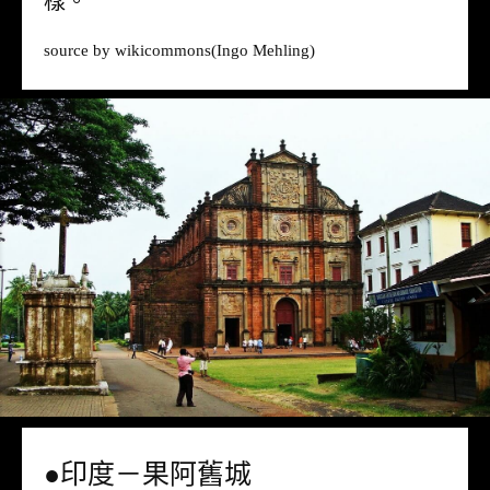
樣。
source by
wikicommons
(Ingo Mehling)
●印度－果阿舊城