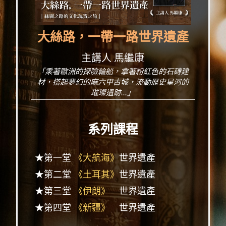
大絲路，一帶一路世界遺產
主講人 馬繼康
「乘著歐洲的探險輪船，拿著粉紅色的石磚建
材，搭起夢幻的麻六甲古城，流動歷史星河的
璀璨遺跡...」
系列課程
★第一堂
《大航海》
世界遺產
★第二堂
《土耳其》
世界遺產
★第三堂
《伊朗》
世界遺產
★第四堂
《新疆》
世界遺產