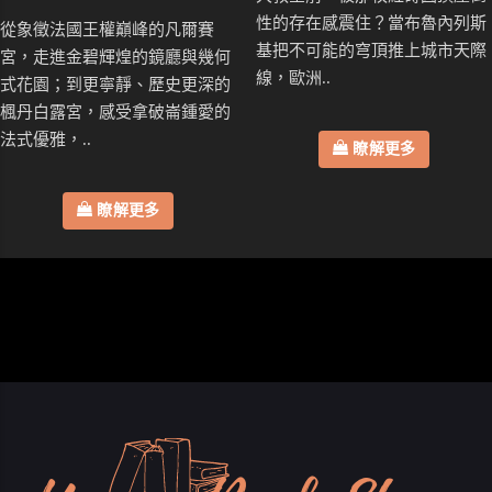
性的存在感震住？當布魯內列斯
從象徵法國王權巔峰的凡爾賽
基把不可能的穹頂推上城市天際
宮，走進金碧輝煌的鏡廳與幾何
線，歐洲..
式花園；到更寧靜、歷史更深的
楓丹白露宮，感受拿破崙鍾愛的
法式優雅，..
瞭解更多
瞭解更多