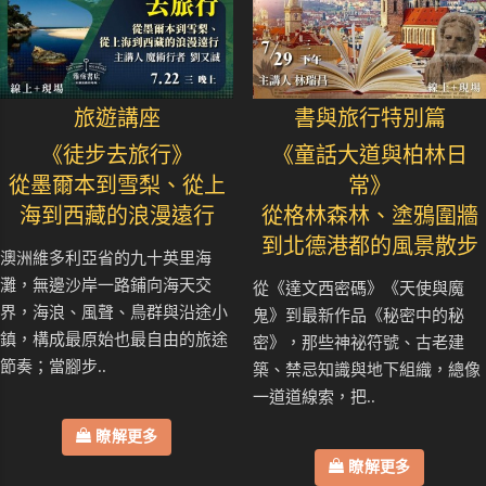
旅遊講座
書與旅行特別篇
《徒步去旅行》
《童話大道與柏林日
從墨爾本到雪梨、從上
常》
海到西藏的浪漫遠行
從格林森林、塗鴉圍牆
到北德港都的風景散步
澳洲維多利亞省的九十英里海
灘，無邊沙岸一路鋪向海天交
從《達文西密碼》《天使與魔
界，海浪、風聲、鳥群與沿途小
鬼》到最新作品《秘密中的秘
鎮，構成最原始也最自由的旅途
密》，那些神祕符號、古老建
節奏；當腳步..
築、禁忌知識與地下組織，總像
一道道線索，把..
瞭解更多
瞭解更多