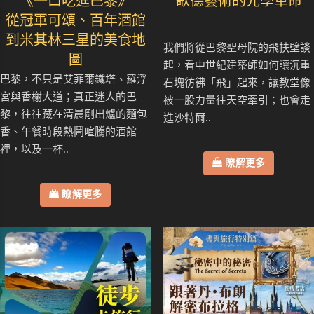
《一口吃進巴黎》
歌德藝術的光學革命
從冠軍可頌、百年酒館
到米其林三星的美食地
我們將從巴黎聖母院的飛扶壁談
圖
起，看中世紀建築師如何讓沉重
巴黎，不只是艾菲爾鐵塔、羅浮
石塊彷彿「飛」起來，讓教堂像
宮與香榭大道；真正迷人的巴
被一股力量往天空牽引；也會走
黎，往往藏在清晨剛出爐的麵包
進沙特爾..
香、午餐時段熱鬧喧騰的酒館
裡，以及一杯..
瞭解更多
瞭解更多