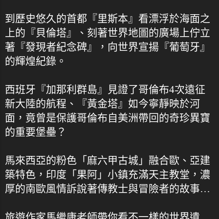
到歷史悠久的首都『里斯本』看漂浮於海面之
上的『貝倫塔』、刻著世界地圖的廣場上佇立
著『發現者紀念碑』，向世界宣揚『葡萄牙』
的輝煌紀錄。
西班牙『加那利群島』見證了哥倫布4次遠征
新大陸的航程、『黃金塔』如今寧靜映於河
面，竟曾是保護哥倫布自美洲帶回的奇珍異寶
的重要堡壘？
馬來西亞的粉色「麻六甲古城」融合歐、亞建
築特色，印度「果阿」小鎮充滿天主教堂，濃
厚的南歐風情訴說著傳教士與冒險者的故事…
旅遊作家馬繼康老師帶你看不一樣的世界遺