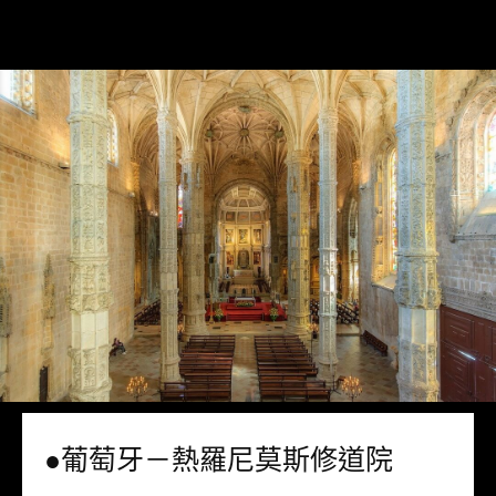
●葡萄牙－熱羅尼莫斯修道院