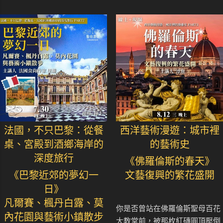
法國，不只巴黎：從餐
西洋藝術漫遊：城市裡
桌、宮殿到酒鄉海岸的
的藝術史
深度旅行
《佛羅倫斯的春天》
《巴黎近郊的夢幻一
文藝復興的繁花盛開
日》
凡爾賽、楓丹白露、莫
你是否曾站在佛羅倫斯聖母百花
內花園與藝術小鎮散步
大教堂前，被那枚紅磚圓頂壓倒