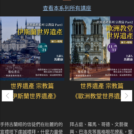
查看本系列所有講座
世界遺產 宗教篇
世界遺產 宗教篇
《伊斯蘭世界遺產》
《歐洲教堂世界遺產》
手持古蘭經的信徒們在壯麗的的
拜占庭、羅馬、哥德、文藝復
宣禮塔下虔誠禮拜，什麼力量使
興、巴洛克等風格眼花撩亂，聖