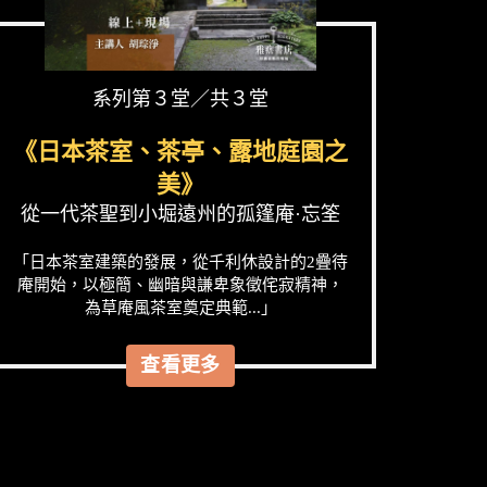
系列第３堂／共３堂
《日本茶室、茶亭、露地庭園之
美》
從一代茶聖到小堀遠州的孤篷庵·忘筌
「日本茶室建築的發展，從千利休設計的2疊待
庵開始，以極簡、幽暗與謙卑象徵侘寂精神，
為草庵風茶室奠定典範...」
查看更多