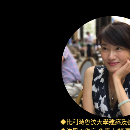
◆比利時魯汶大學建築及