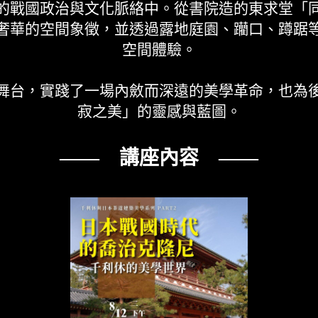
的戰國政治與文化脈絡中。從書院造的東求堂「
奢華的空間象徵，並透過露地庭園、躪口、蹲踞
空間體驗。
舞台，實踐了一場內斂而深遠的美學革命，也為
寂之美」的靈感與藍圖。
—— 講座內容 ——