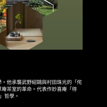
學。他承襲武野紹鷗與村田珠光的「侘
草庵茶室的革命。代表作妙喜庵「待
」哲學。