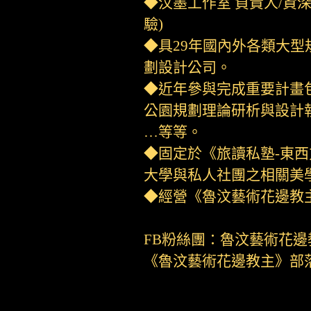
◆汶墨工作室 負責人/資
驗)
◆具29年國內外各類大
劃設計公司。
◆近年參與完成重要計畫包
公園規劃理論研析與設計執行
…等等。
◆固定於《旅讀私塾-東西
大學與私人社團之相關美學
◆經營《魯汶藝術花邊教主
FB粉絲團：魯汶藝術花邊
《魯汶藝術花邊教主》部