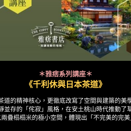
＊雅痞系列講座＊
《千利休與日本茶道》
茶道的精神核心，更徹底改寫了空間與建築的美
靜並存的「侘寂」風格，在安土桃山時代推動了
以兩疊榻榻米的極小空間，體現出「不完美的完美