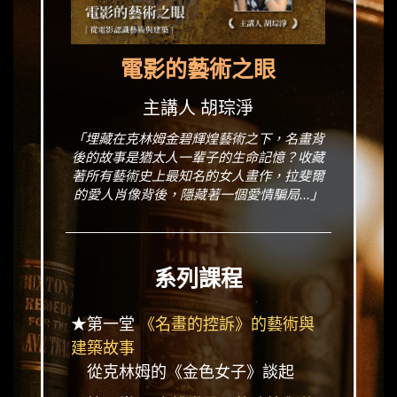
電影的藝術之眼
主講人 胡琮淨
「埋藏在克林姆金碧輝煌藝術之下，名畫背
後的故事是猶太人一輩子的生命記憶？收藏
著所有藝術史上最知名的女人畫作，拉斐爾
的愛人肖像背後，隱藏著一個愛情騙局...」
系列課程
★第一堂
《名畫的控訴》的藝術與
建築故事
從克林姆的《金色女子》談起