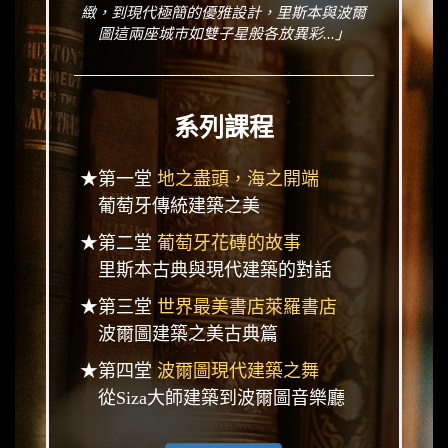
緻，到現代極簡的優雅設計，里斯本與波爾
圖這兩座城市如雙子星般各放異彩...」
系列課程
★第一堂
地之盡頭，海之開端
葡萄牙傳統建築之美
★第二堂
葡萄牙花磚的故事
里斯本古典與現代建築的對話
★第三堂
世界最美書店萊羅書店
波爾圖建築之美古典篇
★第四堂
波爾圖現代建築之舞
從Siza大師建築到波爾圖音樂廳