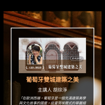
葡萄牙雙城建築之美
主講人 胡琮淨
「在歐洲西端，葡萄牙是一個充滿建築美學
與文化故事的國度。從曼努埃爾式的華麗細