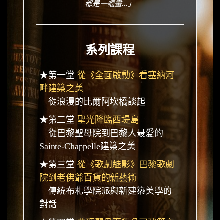
都是一幅畫...」
系列課程
★第一堂
從《全面啟動》看塞納河
畔建築之美
從浪漫的比爾阿坎橋談起
★第二堂
聖光降臨西堤島
從巴黎聖母院到巴黎人最愛的
Sainte-Chappelle建築之美
★第三堂
從《歌劇魅影》巴黎歌劇
院到老佛爺百貨的新藝術
傳統布札學院派與新建築美學的
對話