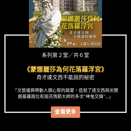
系列第２堂／共６堂
《蒙娜麗莎為何花落羅浮宮》
奇才達文西不能說的秘密
「文藝復興帶動人類心智的啟蒙，造就了達文西與米開
朗基羅兩位有瑜亮情節大師的多次”神鬼交鋒”...」
查看更多