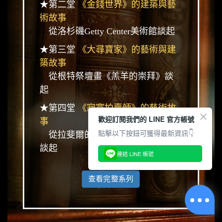
★第二堂
《金錢世界》的建築與藝
術故事
從洛杉磯Getty Center美術館談起
★第三堂
《大尋寶家》的藝術與建
築故事
從根特祭壇畫《羔羊的崇拜》談
起
★第四堂
《寂寞拍賣師》的藝術故
歡迎訂閱我們的 LINE 官方帳號
事
點擊以下按鈕可獲得最新資訊👇
從拉斐爾的愛人La fornarina肖像
談起
連結 LINE 帳號
查看完整系列