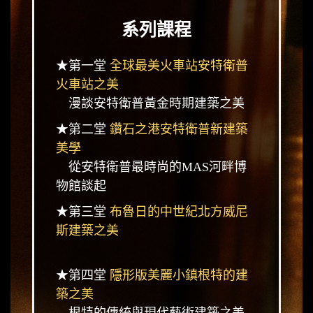
系列課程
★第一堂
全球最美火車站安特衛普
火車站之美
漫談安特衛普黃金時期建築之美
★第二堂
鑽石之港安特衛普新建築
美學
從安特衛普最時尚的MAS河畔博
物館談起
★第三堂
布魯日的中世紀北方威尼
斯建築之美
★第四堂
隱形版美麗小鎮根特的建
築之美
根特的傳統與現代藝術建築之美