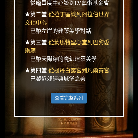
從龐畢度中心談到LV藝術基金會
★第二堂
從拉丁區談到阿拉伯世界
文化中心
巴黎左岸的建築美學對話
★第三堂
從蒙馬特聖心堂到巴黎愛
樂廳
巴黎天際線的魔幻建築美學
★第四堂
從楓丹白露宮到凡爾賽宮
巴黎近郊經典城堡之美
查看完整系列