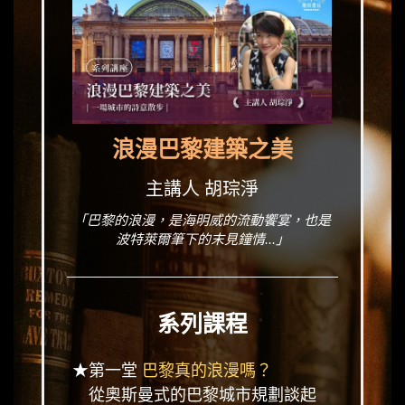
浪漫巴黎建築之美
主講人 胡琮淨
「巴黎的浪漫，是海明威的流動饗宴，也是
波特萊爾筆下的末見鐘情...」
系列課程
★第一堂
巴黎真的浪漫嗎？
從奧斯曼式的巴黎城市規劃談起