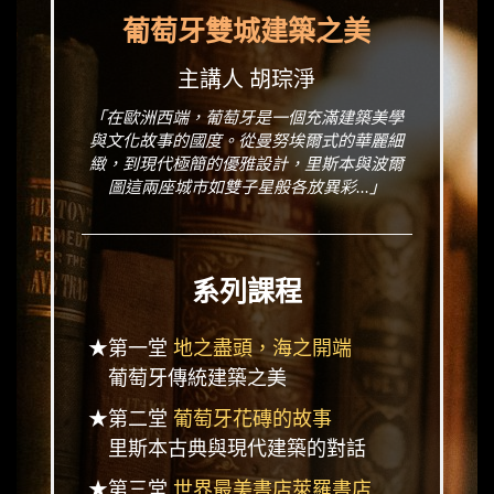
葡萄牙雙城建築之美
主講人 胡琮淨
「在歐洲西端，葡萄牙是一個充滿建築美學
與文化故事的國度。從曼努埃爾式的華麗細
緻，到現代極簡的優雅設計，里斯本與波爾
圖這兩座城市如雙子星般各放異彩...」
系列課程
★第一堂
地之盡頭，海之開端
葡萄牙傳統建築之美
★第二堂
葡萄牙花磚的故事
里斯本古典與現代建築的對話
★第三堂
世界最美書店萊羅書店