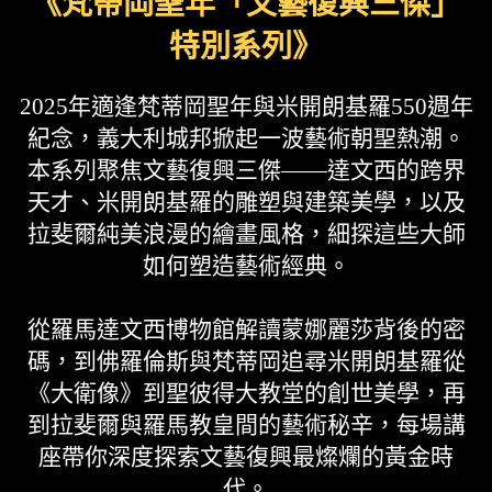
《梵蒂岡聖年「文藝復興三傑」
特別系列》
2025年適逢梵蒂岡聖年與米開朗基羅550週年
紀念，義大利城邦掀起一波藝術朝聖熱潮。
本系列聚焦文藝復興三傑——達文西的跨界
天才、米開朗基羅的雕塑與建築美學，以及
拉斐爾純美浪漫的繪畫風格，細探這些大師
如何塑造藝術經典。
從羅馬達文西博物館解讀蒙娜麗莎背後的密
碼，到佛羅倫斯與梵蒂岡追尋米開朗基羅從
《大衛像》到聖彼得大教堂的創世美學，再
到拉斐爾與羅馬教皇間的藝術秘辛，每場講
座帶你深度探索文藝復興最燦爛的黃金時
代。