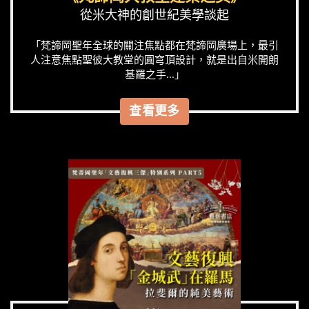
從米大神的創世紀美學談起
「梵諦岡聖年全球的關注焦點都在梵諦岡廣場上，最引
人注意焦點聖彼大教堂的圓穹頂設計，就是出自米開朗
基羅之手...」
查看更多