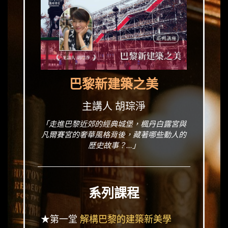
巴黎新建築之美
主講人 胡琮淨
「走進巴黎近郊的經典城堡，楓丹白露宮與
凡爾賽宮的奢華風格背後，藏著哪些動人的
歷史故事？...」
系列課程
★第一堂
解構巴黎的建築新美學