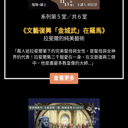
系列第５堂／共６堂
《文藝復興「金城武」在羅馬》
拉斐爾的純美藝術
「萬人迷拉斐爾筆下的完美聖母與女性，是聖母與女神
界的代表！拉斐爾集三千寵愛在一身，在文藝復興三傑
中，他是畫最多教皇像的大師...」
查看更多