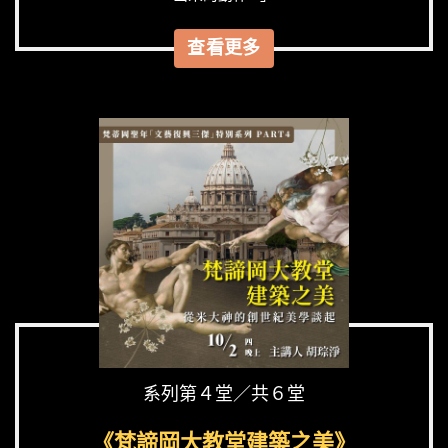
查看更多
系列第４堂／共６堂
《梵諦岡大教堂建築之美》